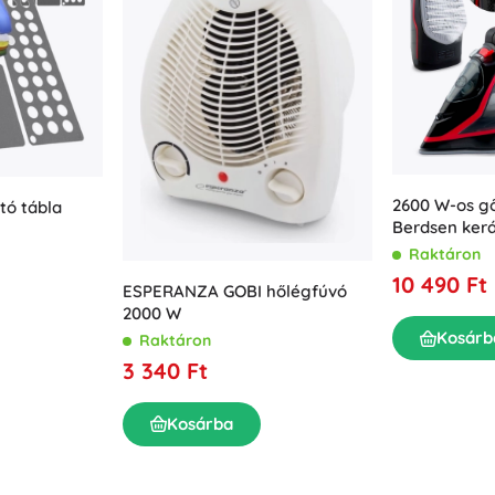
2600 W-os gő
tó tábla
Berdsen kerá
függőleges g
Raktáron
10 490 Ft
ESPERANZA GOBI hőlégfúvó
2000 W
Kosárb
Raktáron
3 340 Ft
Kosárba