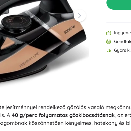
Felszerelés a legkisebbeknek
Zene
Grillezés
Dekorációk
Biztonság
Iskola
Rendezés
Ingyenes
Éjszakai világítás
Gondtal
Gyors ki
Party
teljesítménnyel rendelkező gőzölős vasaló megkönnyí
Vízijátékok
is. A
40 g/perc folyamatos gőzkibocsátásnak
, az er
őzgombnak köszönhetően kényelmes, hatékony és bizt