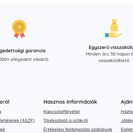
Egyszerű visszakül
égedettségi garancia
Minden áru 30 napon b
000+ elégedett vásárló
visszaküldhető
sról
Hasznos információk
Aján
a
Kapcsolatfelvétel
Házta
feltételek (ÁSZF)
Tájékoztató a sütikről
Játék
vek
Értékelési feldolgozási szabályok
Elekt