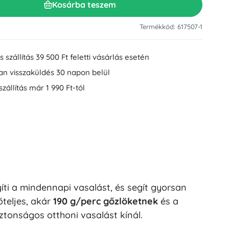
Kosárba teszem
Mosdókiegészítők
Dekorációk
WC-kiegészítők
Termékkód: 617507-1
Kád- és zuhanykiegészítők
Figurák
Fürdőszobai textíliák
 szállítás 39 500 Ft feletti vásárlás esetén
an visszaküldés 30 napon belül
szállítás már 1 990 Ft-tól
Babák és kisbabák
ti a mindennapi vasalást, és segít gyorsan
Könyvek
őteljes, akár
190 g/perc gőzlöketnek
és a
onságos otthoni vasalást kínál.