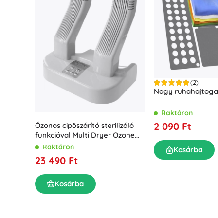
(2)
Nagy ruhahajtoga
Raktáron
2 090 Ft
Ózonos cipőszárító sterilizáló
funkcióval Multi Dryer Ozone
Pro
Raktáron
Kosárba
23 490 Ft
Kosárba