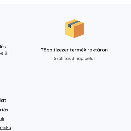
dés
Több tízezer termék raktáron
elül
Szállítás 3 nap belül
lat
rtás
ok
ronika