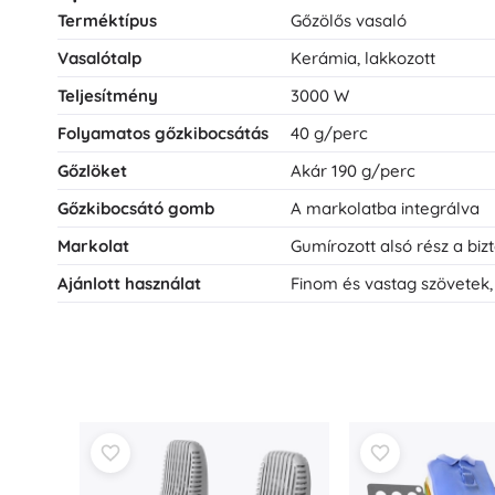
Terméktípus
Gőzölős vasaló
Vasalótalp
Kerámia, lakkozott
Teljesítmény
3000 W
Folyamatos gőzkibocsátás
40 g/perc
Gőzlöket
Akár 190 g/perc
Gőzkibocsátó gomb
A markolatba integrálva
Markolat
Gumírozott alsó rész a biz
Ajánlott használat
Finom és vastag szövetek,