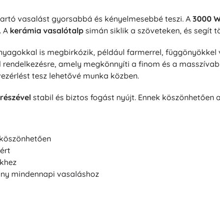
 tartó vasalást gyorsabbá és kényelmesebbé teszi. A
3000 
. A
kerámia vasalótalp
simán siklik a szöveteken, és segít t
yagokkal is megbirkózik, például farmerrel, függönyökkel
l rendelkezésre, amely megkönnyíti a finom és a masszívabb
ezérlést tesz lehetővé munka közben.
részével
stabil és biztos fogást nyújt. Ennek köszönhetően 
 köszönhetően
ért
khez
ny mindennapi vasaláshoz