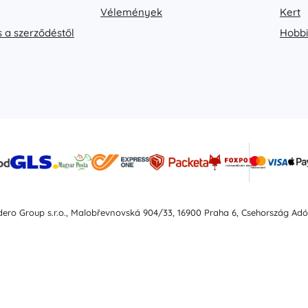
Vélemények
Kert
s a szerződéstől
Hobbi
idero Group s.r.o., Malobřevnovská 904/33, 16900 Praha 6, Csehország Ad