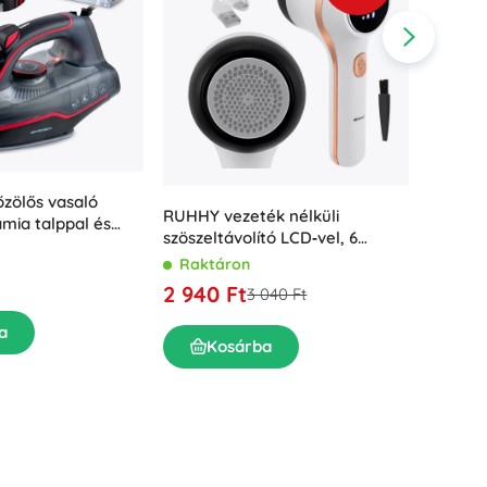
zölős vasaló
Ruhhy B
RUHHY vezeték nélküli
mia talppal és
lámpáv
szöszeltávolító LCD‑vel, 6
őzöléssel
Rakt
pengével és USB‑C‑vel
Raktáron
3 340
2 940 Ft
3 040 Ft
a
K
Kosárba