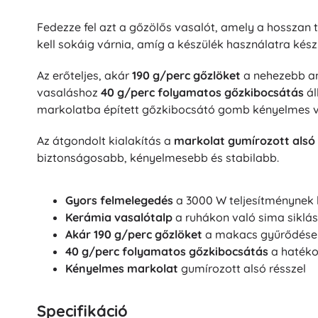
Puzzle
Fedezze fel azt a gőzölős vasalót, amely a hosszan
kell sokáig várnia, amíg a készülék használatra kész
Az erőteljes, akár
190 g/perc gőzlöket
a nehezebb an
vasaláshoz
40 g/perc folyamatos gőzkibocsátás
ál
markolatba épített gőzkibocsátó gomb kényelmes v
Az átgondolt kialakítás a
markolat gumírozott alsó 
biztonságosabb, kényelmesebb és stabilabb.
Gyors felmelegedés
a 3000 W teljesítménynek
Kerámia vasalótalp
a ruhákon való sima siklás
Akár 190 g/perc gőzlöket
a makacs gyűrődése
40 g/perc folyamatos gőzkibocsátás
a hatéko
Kényelmes markolat
gumírozott alsó résszel
Specifikáció