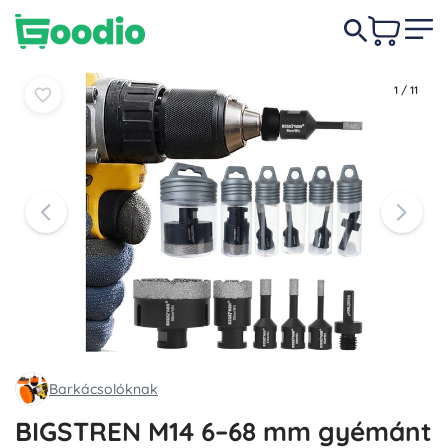
9 490 Ft
Kosárba
Kosárba
1
/
11
Barkácsolóknak
BIGSTREN M14 6–68 mm gyémánt