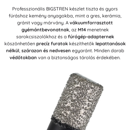
Professzionális BIGSTREN készlet tiszta és gyors
fúráshoz kemény anyagokba, mint a gres, kerámia,
gránit vagy márvány. A
vákuumforrasztott
gyémántbevonatnak
, az
M14
menetnek
sarokcsiszolókhoz és a
fúrógép-adapternek
köszönhetően
precíz furatok
készíthetők
lepattanások
nélkül
,
szárazon és nedvesen
egyaránt. Minden darab
védőtokban
van a biztonságos tárolás érdekében.