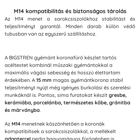
M14 kompatibilitás és biztonságos tárolás
Az M14 menet a sarokcsiszolókhoz stabilitást és
teljesítményt garantál. Minden darab külön védő
tubusban van az egyszerű szállításhoz.
A BIGSTREN gyémánt koronafúró készlet tartós
acéltestet kombinál műszaki gyémántokkal a
maximális vágási sebesség és hosszú élettartam
érdekében. A
15 mm
magas gyémántkorona stabil
teljesítményt nyújt még igényes burkolási és szerelési
munkáknál is. Pontos, sima furatokat készít
gresbe,
kerámiába, porcelánba, természetes kőbe, gránitba
és márványba
.
Az
M14
menetnek köszönhetően a koronák
kompatibilisek a sarokcsiszolókkal, a mellékelt
adapterrel
pedig hagyományos fúrógépben is