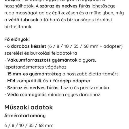
használhatók. A
száraz és nedves fúrás
lehetősége
rugalmasságot ad az építkezésen és a műhelyben, míg
a
védő tubusok
átlátható és biztonságos tárolást
biztosítanak.
Fő előnyök:
-
6 darabos készlet
(6 / 8 / 10 / 35 / 68 mm + adapter)
szerelési és burkolási feladatokra
-
Vákuumforrasztott gyémántok
a gyors,
lepattanásmentes vágáshoz
-
15 mm-es gyémántréteg
a hosszabb élettartamért
-
M14
kompatibilitás +
fúrógép-adapter
-
Száraz és nedves fúrás
, tiszta és precíz munka
-
Védő csomagolás
minden egyes darabhoz
Műszaki adatok
Átmérőtartomány
6 / 8 / 10 / 35 / 68 mm