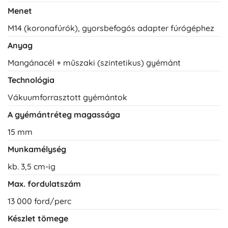
Menet
M14 (koronafúrók), gyorsbefogós adapter fúrógéphez
Anyag
Mangánacél + műszaki (szintetikus) gyémánt
Technológia
Vákuumforrasztott gyémántok
A gyémántréteg magassága
15 mm
Munkamélység
kb. 3,5 cm-ig
Max. fordulatszám
13 000 ford/perc
Készlet tömege