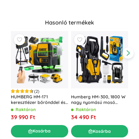
Hasonló termékek
(2)
Akk
HUMBERG HM-171
Humberg HM-300, 1800 W
LED
keresztlézer bőrönddel és
nagy nyomású mosó
akk
állvánnyal, 4D 16 vonal,
feltekerhető tömlővel, 230
R
Raktáron
Raktáron
tar
zöld sugár
bar
7 0
39 990 Ft
34 490 Ft
Kosárba
Kosárba