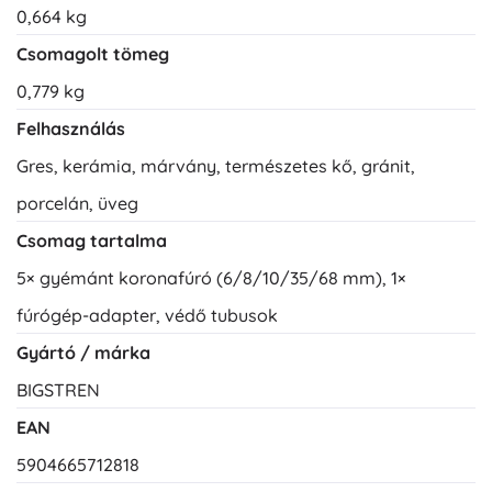
0,664 kg
Csomagolt tömeg
0,779 kg
Felhasználás
Gres, kerámia, márvány, természetes kő, gránit,
porcelán, üveg
Csomag tartalma
5× gyémánt koronafúró (6/8/10/35/68 mm), 1×
fúrógép-adapter, védő tubusok
Gyártó / márka
BIGSTREN
EAN
5904665712818