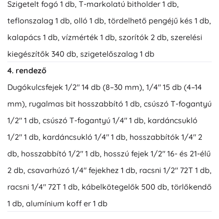
Szigetelt fogó 1 db, T-markolatú bitholder 1 db,
teflonszalag 1 db, olló 1 db, tördelhető pengéjű kés 1 db,
kalapács 1 db, vízmérték 1 db, szorítók 2 db, szerelési
kiegészítők 340 db, szigetelőszalag 1 db
4. rendező
Dugókulcsfejek 1/2" 14 db (8–30 mm), 1/4" 15 db (4–14
mm), rugalmas bit hosszabbító 1 db, csúszó T-fogantyú
1/2" 1 db, csúszó T-fogantyú 1/4" 1 db, kardáncsukló
1/2" 1 db, kardáncsukló 1/4" 1 db, hosszabbítók 1/4" 2
db, hosszabbító 1/2" 1 db, hosszú fejek 1/2" 16- és 21-élű
2 db, csavarhúzó 1/4" fejekhez 1 db, racsni 1/2" 72T 1 db,
racsni 1/4" 72T 1 db, kábelkötegelők 500 db, törlőkendő
1 db, alumínium koff er 1 db