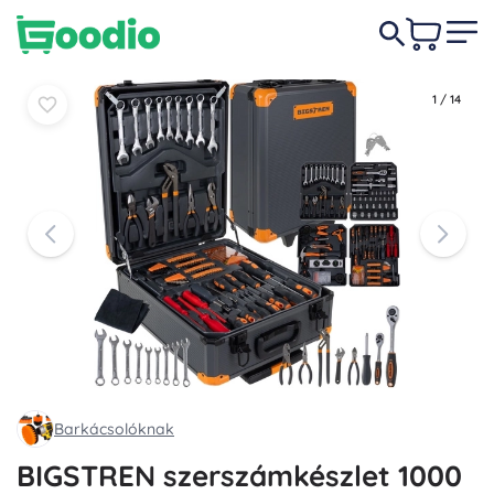
30 490 Ft
-3%
Kosárba
Kosárba
29 490 Ft
1
/
14
Barkácsolóknak
BIGSTREN szerszámkészlet 1000