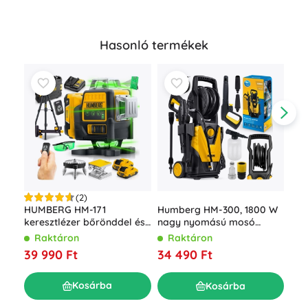
Hasonló termékek
(2)
Akk
HUMBERG HM-171
Humberg HM-300, 1800 W
LED
keresztlézer bőrönddel és
nagy nyomású mosó
akk
állvánnyal, 4D 16 vonal,
feltekerhető tömlővel, 230
R
Raktáron
Raktáron
tar
zöld sugár
bar
7 0
39 990 Ft
34 490 Ft
Kosárba
Kosárba