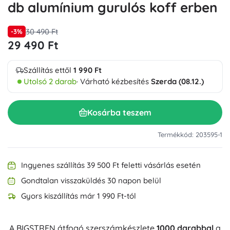
db alumínium gurulós koff erben
30 490 Ft
-3%
29 490 Ft
Szállítás ettől
1 990 Ft
Utolsó 2 darab
· Várható kézbesítés
Szerda (08.12.)
Kosárba teszem
Termékkód: 203595-1
Ingyenes szállítás 39 500 Ft feletti vásárlás esetén
Gondtalan visszaküldés 30 napon belül
Gyors kiszállítás már 1 990 Ft-tól
A BIGSTREN átfogó szerszámkészlete
1000 darabbal
a