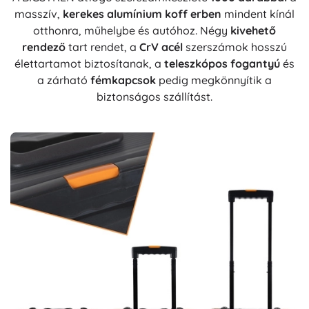
masszív,
kerekes alumínium koff erben
mindent kínál
otthonra, műhelybe és autóhoz. Négy
kivehető
rendező
tart rendet, a
CrV acél
szerszámok hosszú
élettartamot biztosítanak, a
teleszkópos fogantyú
és
a zárható
fémkapcsok
pedig megkönnyítik a
biztonságos szállítást.