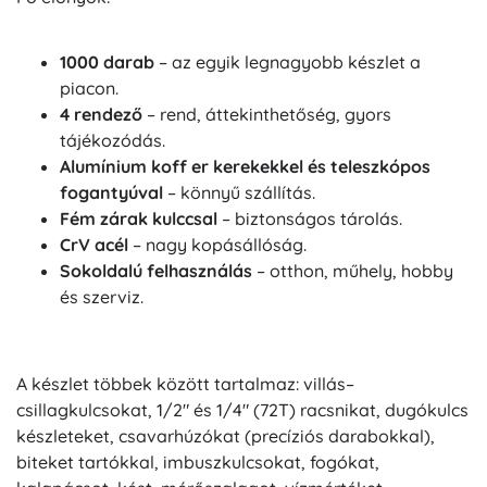
1000 darab
– az egyik legnagyobb készlet a
piacon.
4 rendező
– rend, áttekinthetőség, gyors
tájékozódás.
Alumínium koff er kerekekkel és teleszkópos
fogantyúval
– könnyű szállítás.
Fém zárak kulccsal
– biztonságos tárolás.
CrV acél
– nagy kopásállóság.
Sokoldalú felhasználás
– otthon, műhely, hobby
és szerviz.
A készlet többek között tartalmaz: villás–
csillagkulcsokat, 1/2" és 1/4" (72T) racsnikat, dugókulcs
készleteket, csavarhúzókat (precíziós darabokkal),
biteket tartókkal, imbuszkulcsokat, fogókat,