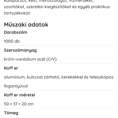
kalapácsot, kést, mérőszalagot, vízmértéket,
szorítókat, szerelési kiegészítőket és egyéb praktikus
tartozékokat.
Műszaki adatok
Darabszám
1000 db
Szerszámanyag
króm-vanádium acél (CrV)
Koff er
alumínium, kulccsal zárható, kerekekkel és teleszkópos
fogantyúval
Koff er méretei
50 × 37 × 20 cm
Tömeg