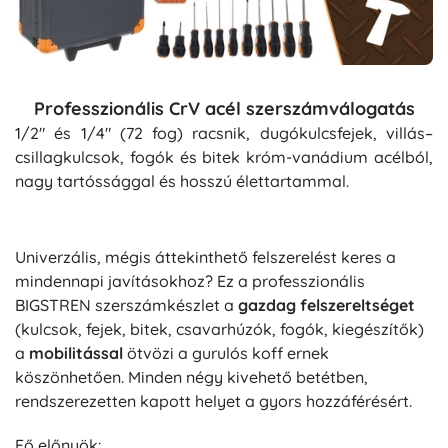
Professzionális CrV acél szerszámválogatás
1/2" és 1/4" (72 fog) racsnik, dugókulcsfejek, villás–
csillagkulcsok, fogók és bitek króm-vanádium acélból,
nagy tartóssággal és hosszú élettartammal.
Univerzális, mégis áttekinthető felszerelést keres a
mindennapi javításokhoz? Ez a professzionális
BIGSTREN szerszámkészlet a
gazdag felszereltséget
(kulcsok, fejek, bitek, csavarhúzók, fogók, kiegészítők)
a
mobilitással
ötvözi a gurulós koff ernek
köszönhetően. Minden négy kivehető betétben,
rendszerezetten kapott helyet a gyors hozzáférésért.
Fő előnyök: