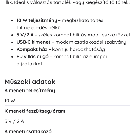
illik. Ideális választás tartalék vagy kiegészítő töltőnek.
10 W teljesítmény
– megbízható töltés
túlmelegedés nélkül
5 V/2 A
– széles kompatibilitás mobil eszközökkel
USB‑C kimenet
– modern csatlakozási szabvány
Kompakt ház
– könnyű hordozhatóság
EU villás dugó
– kompatibilis az európai
aljzatokkal
Műszaki adatok
Kimeneti teljesítmény
10 W
Kimeneti feszültség/áram
5 V / 2 A
Kimeneti csatlakozó