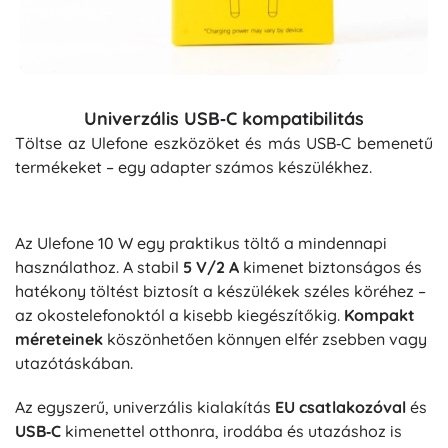
Univerzális USB‑C kompatibilitás
Töltse az Ulefone eszközöket és más USB‑C bemenetű
termékeket – egy adapter számos készülékhez.
Az Ulefone 10 W egy praktikus töltő a mindennapi
használathoz. A stabil
5 V/2 A
kimenet biztonságos és
hatékony töltést biztosít a készülékek széles köréhez –
az okostelefonoktól a kisebb kiegészítőkig.
Kompakt
méreteinek
köszönhetően könnyen elfér zsebben vagy
utazótáskában.
Az egyszerű, univerzális kialakítás
EU csatlakozóval
és
USB‑C
kimenettel otthonra, irodába és utazáshoz is