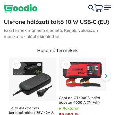
Ulefone hálózati töltő 10 W USB‑C (EU)
Ez a termék már nem elérhető. Kérjük, válasszon
másikat az alábbi kínálatból.
Hasonló termékek
GooLoo GT4000S indító
booster 4000 A (74 Wh)
Töltő elektromos
Raktáron
Goo
kerékpárokhoz 36V 42V 2A
39 990 Ft