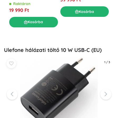
hor
BOSCH csatlakozóval,
Raktáron
akk
vízálló
R
19 990 Ft
Kosárba
34
Kosárba
Ulefone hálózati töltő 10 W USB‑C (EU)
1
/
3