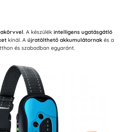
yakörvvel
. A készülék
intelligens ugatásgátló
ket
kínál. A
újratölthető akkumulátornak
és a
tthon és szabadban egyaránt.