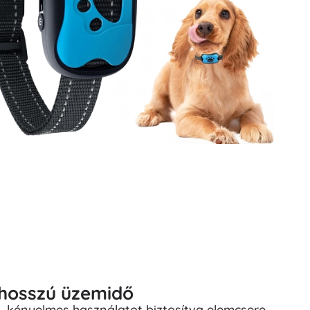
 hosszú üzemidő
ő, kényelmes használatot biztosítva elemcsere