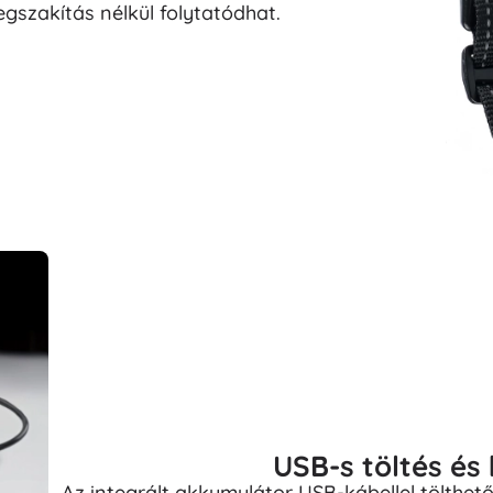
egszakítás nélkül folytatódhat.
USB-s töltés és
Az integrált akkumulátor USB-kábellel tölthet