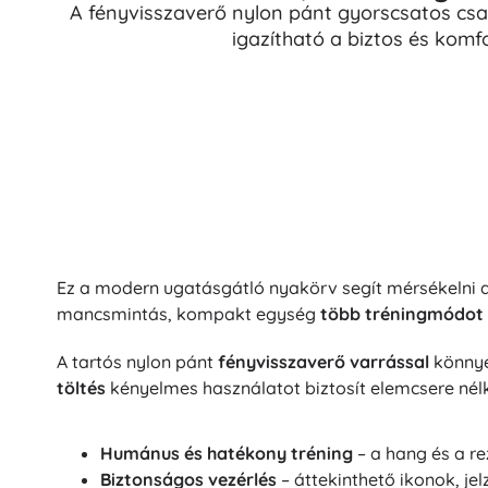
A fényvisszaverő nylon pánt gyorscsatos csa
igazítható a biztos és komfo
Ez a modern ugatásgátló nyakörv segít mérsékelni a
mancsmintás, kompakt egység
több tréningmódot
A tartós nylon pánt
fényvisszaverő varrással
könnyen
töltés
kényelmes használatot biztosít elemcsere nélk
Humánus és hatékony tréning
– a hang és a re
Biztonságos vezérlés
– áttekinthető ikonok, je