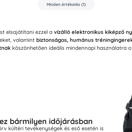
Minden értékelés
(
1
)
 elsajátítani ezzel a
vízálló elektronikus kiképző n
teket, valamint
biztonságos, humánus tréningingere
ntnak
köszönhetően ideális mindennapi használatra o
hez bármilyen időjárásban
rv kültéri tevékenységek és eső esetén is