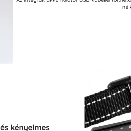
nélk
s és kényelmes