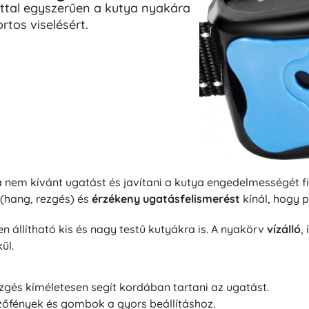
ttal egyszerűen a kutya nyakára
rtos viselésért.
 nem kívánt ugatást és javítani a kutya engedelmességét fi
(hang, rezgés) és
érzékeny ugatásfelismerést
kínál, hogy 
 állítható kis és nagy testű kutyákra is. A nyakörv
vízálló
,
ül.
zgés kíméletesen segít kordában tartani az ugatást.
lzőfények és gombok a gyors beállításhoz.