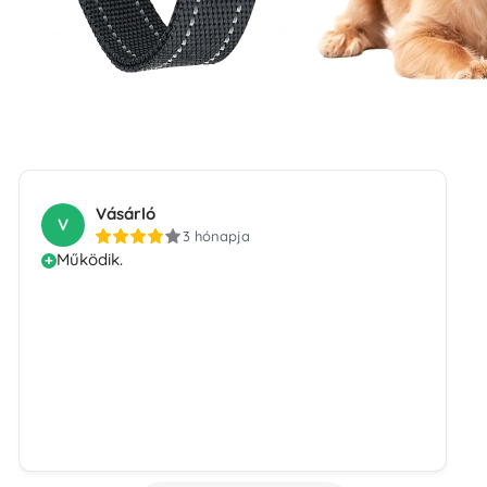
Vásárló
V
3 hónapja
Működik.