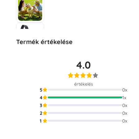
Termék értékelése
4.0
értékelés
5
0
x
4
1
x
3
0
x
2
0
x
1
0
x