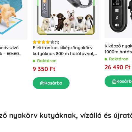
Felszerelés a legkisebbeknek
Zene
Grillezés
Dekorációk
Biztonság
Iskola
Rendezés
Éjszakai világítás
(1)
Kiképző nya
nedvszívó
Elektronikus kiképzőnyakörv
1000m hatótá
k – 60×60
kutyáknak 800 m hatótávval,
nyakörvvel
Raktáron
távirányítóval és LED-del
Raktáron
26 490 Ft
9 350 Ft
Kosárb
Party
Kosárba
Vízijátékok
ző nyakörv kutyáknak, vízálló és újrat