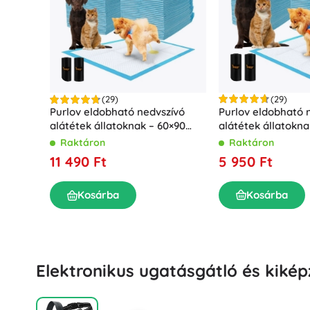
Irodaszerek
Rajzolás és írás
Kerti világítás
Rendszerezés
Bútor
Fa oktatójátékok
Építőkészletek és kirakók
Motorikus játékok
(29)
(29)
Purlov eldobható 
Montessori játékok
Purlov eldobható nedvszívó
alátétek állatokna
alátétek állatoknak – 60×90
Didaktikai játékok
Mosókonyha
cm, 100 db
cm, 100 db
Raktáron
Raktáron
Játékok és fejtörők
Ruhaszárítás és teregetés
5 950 Ft
11 490 Ft
Vasalás
Szennyestartók
Játékok a legkisebbeknek
Kosárba
Kosárba
Mosógép-kiegészítők
Állatkák
Elektronikus ugatásgátló és kikép