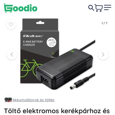
11 490 Ft
Kosárba
Kosárba
1
/
7
Akkumulátorok és töltés
Töltő elektromos kerékpárhoz és