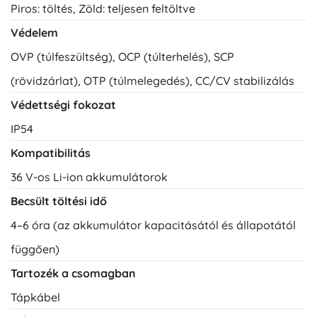
Piros: töltés, Zöld: teljesen feltöltve
Védelem
OVP (túlfeszültség), OCP (túlterhelés), SCP
(rövidzárlat), OTP (túlmelegedés), CC/CV stabilizálás
Védettségi fokozat
IP54
Kompatibilitás
36 V-os Li-ion akkumulátorok
Becsült töltési idő
4–6 óra (az akkumulátor kapacitásától és állapotától
függően)
Tartozék a csomagban
Tápkábel