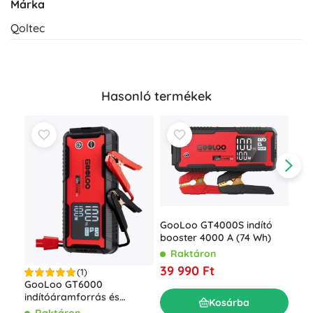
Márka
Qoltec
Hasonló termékek
GooLoo GT4000S indító
booster 4000 A (74 Wh)
Raktáron
Goo
39 990 Ft
(1)
hor
GooLoo GT6000
akk
R
indítóáramforrás és
Kosárba
34
powerbank 6000 A 27000