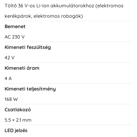
Töltő 36 V-os Li-ion akkumulátorokhoz (elektromos
kerékpárok, elektromos robogók)
Bemenet
AC 230 V
Kimeneti feszültség
42 V
Kimeneti áram
4 A
Kimeneti teljesítmény
168 W
Csatlakozó
5.5 × 2.1 mm
LED jelzés