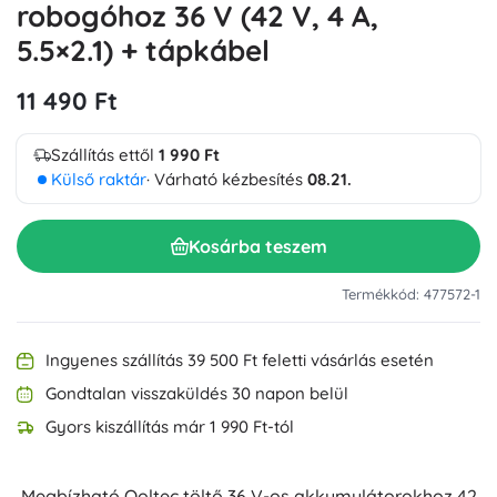
robogóhoz 36 V (42 V, 4 A,
5.5×2.1) + tápkábel
11 490 Ft
Szállítás ettől
1 990 Ft
Külső raktár
· Várható kézbesítés
08.21.
Kosárba teszem
Termékkód: 477572-1
Ingyenes szállítás 39 500 Ft feletti vásárlás esetén
Gondtalan visszaküldés 30 napon belül
Gyors kiszállítás már 1 990 Ft-tól
Megbízható Qoltec töltő 36 V-os akkumulátorokhoz 42