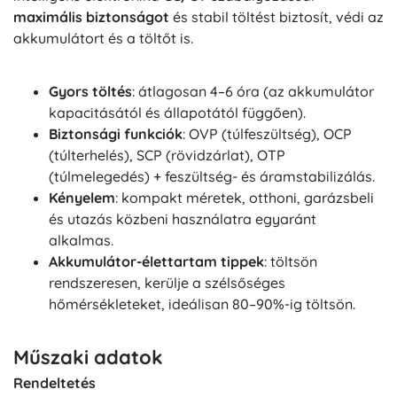
maximális biztonságot
és stabil töltést biztosít, védi az
akkumulátort és a töltőt is.
Gyors töltés
: átlagosan 4–6 óra (az akkumulátor
kapacitásától és állapotától függően).
Biztonsági funkciók
: OVP (túlfeszültség), OCP
(túlterhelés), SCP (rövidzárlat), OTP
(túlmelegedés) + feszültség- és áramstabilizálás.
Kényelem
: kompakt méretek, otthoni, garázsbeli
és utazás közbeni használatra egyaránt
alkalmas.
Akkumulátor-élettartam tippek
: töltsön
rendszeresen, kerülje a szélsőséges
hőmérsékleteket, ideálisan 80–90%-ig töltsön.
Műszaki adatok
Rendeltetés