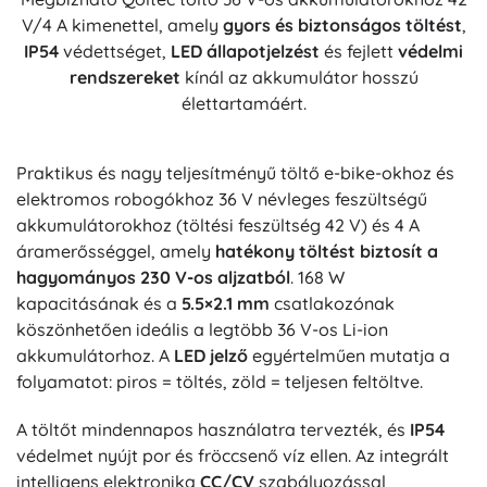
V/4 A kimenettel, amely
gyors és biztonságos töltést
,
IP54
védettséget,
LED állapotjelzést
és fejlett
védelmi
rendszereket
kínál az akkumulátor hosszú
élettartamáért.
Praktikus és nagy teljesítményű töltő e-bike-okhoz és
elektromos robogókhoz 36 V névleges feszültségű
akkumulátorokhoz (töltési feszültség 42 V) és 4 A
áramerősséggel, amely
hatékony töltést biztosít a
hagyományos 230 V-os aljzatból
. 168 W
kapacitásának és a
5.5×2.1 mm
csatlakozónak
köszönhetően ideális a legtöbb 36 V-os Li-ion
akkumulátorhoz. A
LED jelző
egyértelműen mutatja a
folyamatot: piros = töltés, zöld = teljesen feltöltve.
A töltőt mindennapos használatra tervezték, és
IP54
védelmet nyújt por és fröccsenő víz ellen. Az integrált
intelligens elektronika
CC/CV
szabályozással