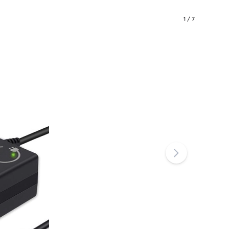
1
/
7