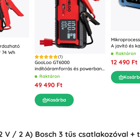
Felszerelés a legkisebbeknek
Zene
Grillezés
Dekorációk
Biztonság
Iskola
Rendezés
Éjszakai világítás
Mikroprocessz
A javító és k
rdozható
funkcióval, 
r 74 Wh
Raktáron
(1)
LiFePO4 akk
12 490 Ft
GooLoo GT6000
indítóáramforrás és powerbank
6000 A 27000 mAh 100 W
Raktáron
Kosárb
49 490 Ft
Party
Kosárba
Vízijátékok
2 V / 2 A) Bosch 3 tűs csatlakozóval +