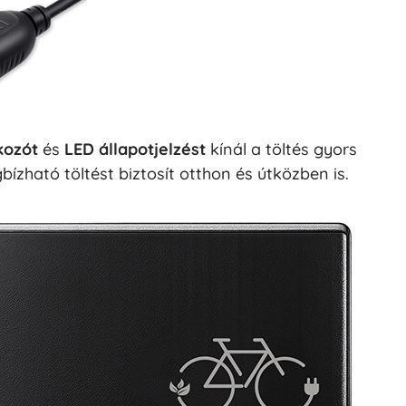
kozót
és
LED állapotjelzést
kínál a töltés gyors
ható töltést biztosít otthon és útközben is.