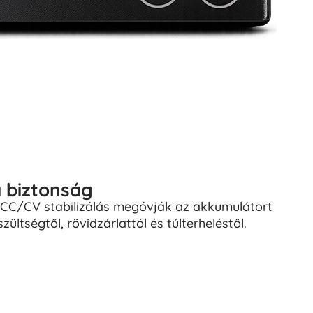
a biztonság
C/CV stabilizálás megóvják az akkumulátort
zültségtől, rövidzárlattól és túlterheléstől.