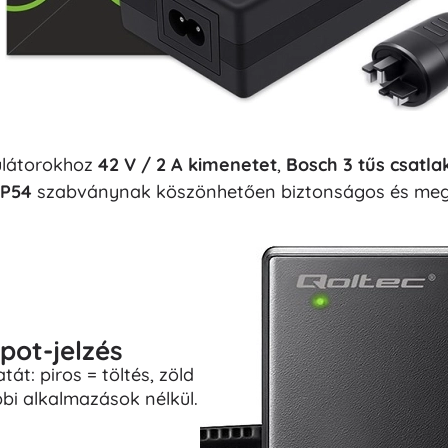
ulátorokhoz
42 V / 2 A kimenetet
,
Bosch 3 tűs csatla
IP54
szabványnak köszönhetően biztonságos és megbíz
pot-jelzés
át: piros = töltés, zöld
ábbi alkalmazások nélkül.