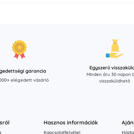
Egyszerű visszakül
égedettségi garancia
Minden áru 30 napon b
000+ elégedett vásárló
visszaküldhető
sról
Hasznos információk
Aján
a
Kapcsolatfelvétel
Házta