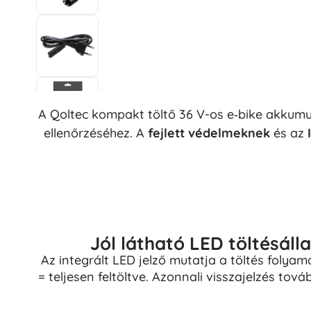
A Qoltec kompakt töltő 36 V-os e‑bike akkum
ellenőrzéséhez. A
fejlett védelmeknek
és az
Jól látható LED töltésálla
Az integrált LED jelző mutatja a töltés folyamat
= teljesen feltöltve. Azonnali visszajelzés tov