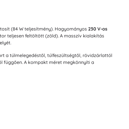
biztosít (84 W teljesítmény). Hagyományos
230 V-os
r teljesen feltöltött (zöld). A masszív kialakítás
elyét.
t a túlmelegedéstől, túlfeszültségtől, rövidzárlattól
gtől függően. A kompakt méret megkönnyíti a