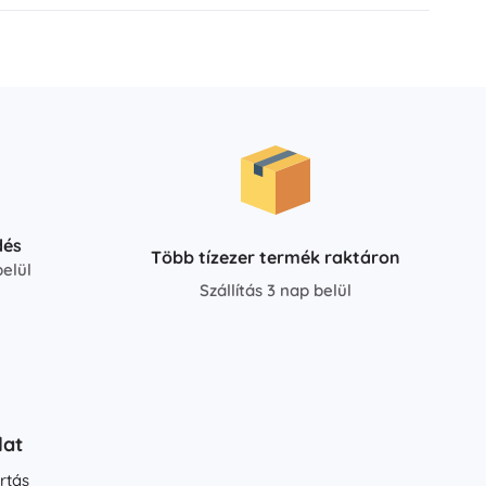
dés
Több tízezer termék raktáron
elül
Szállítás 3 nap belül
lat
rtás