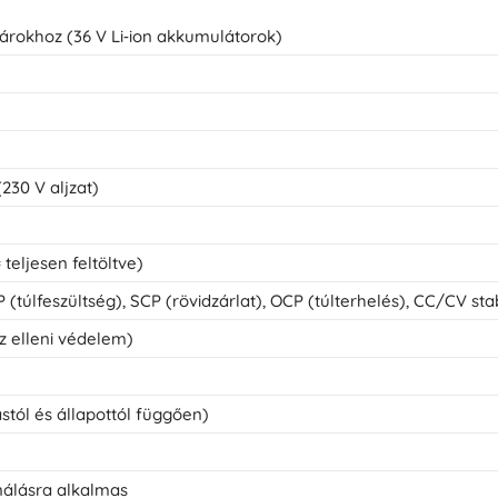
árokhoz (36 V Li‑ion akkumulátorok)
230 V aljzat)
= teljesen feltöltve)
túlfeszültség), SCP (rövidzárlat), OCP (túlterhelés), CC/CV stab
íz elleni védelem)
stól és állapottól függően)
nálásra alkalmas