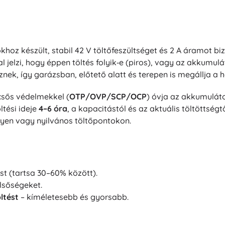
okhoz készült, stabil 42 V töltőfeszültséget és 2 A áramot 
 jelzi, hogy éppen töltés folyik‑e (piros), vagy az akkumuláto
nek, így garázsban, előtető alatt és terepen is megállja a h
sős védelmekkel (
OTP/OVP/SCP/OCP
) óvja az akkumulátor
ltési ideje
4–6 óra
, a kapacitástól és az aktuális töltöttsé
yen vagy nyilvános töltőpontokon.
tést (tartsa 30–60% között).
élsőségeket.
ltést
– kíméletesebb és gyorsabb.