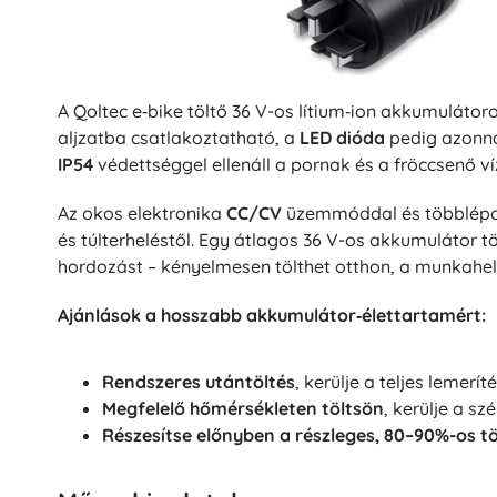
A Qoltec e‑bike töltő 36 V-os lítium‑ion akkumulátor
aljzatba csatlakoztatható, a
LED dióda
pedig azonnal
IP54
védettséggel ellenáll a pornak és a fröccsenő víz
Az okos elektronika
CC/CV
üzemmóddal és többlépc
és túlterheléstől. Egy átlagos 36 V-os akkumulátor tö
hordozást – kényelmesen tölthet otthon, a munkahel
Ajánlások a hosszabb akkumulátor‑élettartamért:
Rendszeres utántöltés
, kerülje a teljes lemerí
Megfelelő hőmérsékleten töltsön
, kerülje a sz
Részesítse előnyben a részleges, 80–90%-os tö