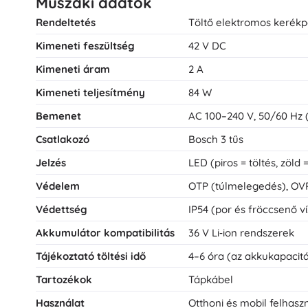
Műszaki adatok
Rendeltetés
Töltő elektromos kerékp
Kimeneti feszültség
42 V DC
Kimeneti áram
2 A
Kimeneti teljesítmény
84 W
Bemenet
AC 100–240 V, 50/60 Hz (
Csatlakozó
Bosch 3 tűs
Jelzés
LED (piros = töltés, zöld 
Védelem
OTP (túlmelegedés), OVP (
Védettség
IP54 (por és fröccsenő v
Akkumulátor kompatibilitás
36 V Li‑ion rendszerek
Tájékoztató töltési idő
4–6 óra (az akkukapacitá
Tartozékok
Tápkábel
Használat
Otthoni és mobil felhasz