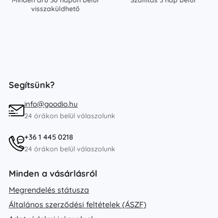
Minden áru 30 napon belül
Szállítás 3 nap belül
visszaküldhető
Segítsünk?
info@goodio.hu
24 órákon belül válaszolunk
+36 1 445 0218
24 órákon belül válaszolunk
Minden a vásárlásról
Megrendelés státusza
Általános szerződési feltételek (ÁSZF)