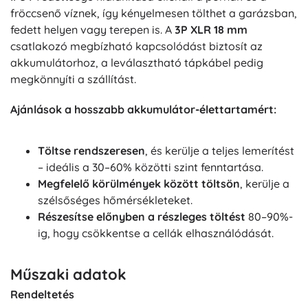
fröccsenő víznek, így kényelmesen tölthet a garázsban,
fedett helyen vagy terepen is. A
3P XLR 18 mm
csatlakozó megbízható kapcsolódást biztosít az
akkumulátorhoz, a leválasztható tápkábel pedig
megkönnyíti a szállítást.
Ajánlások a hosszabb akkumulátor-élettartamért:
Töltse rendszeresen
, és kerülje a teljes lemerítést
– ideális a 30–60% közötti szint fenntartása.
Megfelelő körülmények között töltsön
, kerülje a
szélsőséges hőmérsékleteket.
Részesítse előnyben a részleges töltést
80–90%-
ig, hogy csökkentse a cellák elhasználódását.
Műszaki adatok
Rendeltetés