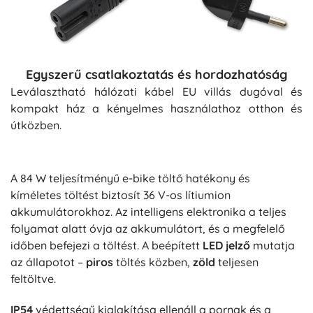
Egyszerű csatlakoztatás és hordozhatóság
Leválasztható hálózati kábel EU villás dugóval és
kompakt ház a kényelmes használathoz otthon és
útközben.
A 84 W teljesítményű e-bike töltő hatékony és
kíméletes töltést biztosít 36 V-os lítiumion
akkumulátorokhoz. Az intelligens elektronika a teljes
folyamat alatt óvja az akkumulátort, és a megfelelő
időben befejezi a töltést. A beépített
LED jelző
mutatja
az állapotot –
piros
töltés közben,
zöld
teljesen
feltöltve.
IP54
védettségű kialakítása ellenáll a pornak és a