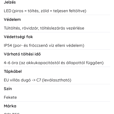
Jelzés
LED (piros = töltés, zöld = teljesen feltöltve)
Védelem
Túltöltés, rövidzár, töltéslezárás vezérlése
Védettségi fok
IP54 (por- és fröccsenő víz elleni védelem)
Várható töltési idő
4–6 óra (az akkukapacitástól és állapottól függően)
Tápkábel
EU villás dugó -> C7 (leválasztható)
Szín
Fekete
Márka