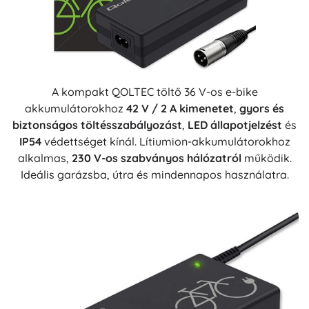
A kompakt QOLTEC töltő 36 V-os e-bike
akkumulátorokhoz
42 V / 2 A kimenetet
,
gyors és
biztonságos töltésszabályozást
,
LED állapotjelzést
és
IP54
védettséget kínál. Lítiumion-akkumulátorokhoz
alkalmas,
230 V-os szabványos hálózatról
működik.
Ideális garázsba, útra és mindennapos használatra.