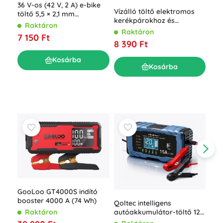
36 V-os (42 V, 2 A) e-bike
Vízálló töltő elektromos
töltő 5,5 × 2,1 mm
AGM
kerékpárokhoz és
csatlakozóval
Raktáron
akk
robogókhoz, 36V 42V 2A
Raktáron
7 150 Ft
jelz
R
8 390 Ft
2 7
Kosárba
Kosárba
GooLoo GT4000S indító
booster 4000 A (74 Wh)
Qoltec intelligens
Raktáron
autóakkumulátor-töltő 12
Goo
V 15 A, javító funkcióval