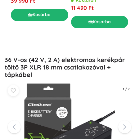
39 990 Ft
Raktáron
hor
AGM/GEL/LiFePO4
11 490 Ft
akk
akkukhoz
R
Kosárba
34
Kosárba
36 V-os (42 V, 2 A) elektromos kerékpár
töltő 3P XLR 18 mm csatlakozóval +
tápkábel
1
/
7