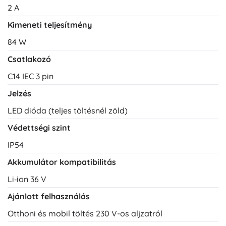
2 A
Kimeneti teljesítmény
84 W
Csatlakozó
C14 IEC 3 pin
Jelzés
LED dióda (teljes töltésnél zöld)
Védettségi szint
IP54
Akkumulátor kompatibilitás
Li‑ion 36 V
Ajánlott felhasználás
Otthoni és mobil töltés 230 V-os aljzatról