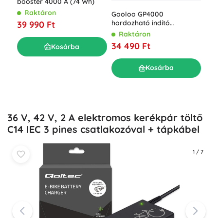
booster 4000 A (74 Wh)
Raktáron
Gooloo GP4000
Goo
hordozható indító
39 990 Ft
ind
akkumulátor 74 Wh
Raktáron
pow
R
34 490 Ft
mAh
Kosárba
49
Kosárba
36 V, 42 V, 2 A elektromos kerékpár töltő
C14 IEC 3 pines csatlakozóval + tápkábel
1
/
7