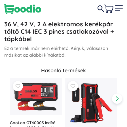
36 V, 42 V, 2 A elektromos kerékpár
töltő C14 IEC 3 pines csatlakozóval +
tápkábel
Ez a termék már nem elérhető. Kérjük, válasszon
másikat az alábbi kínálatból.
Hasonló termékek
GooLoo GT4000S indító