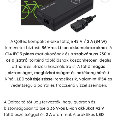
A Qoltec kompakt e‑bike töltője
42 V / 2 A (84 W)
kimenetet biztosít
36 V-os Li‑ion akkumulátorokhoz
. A
C14 IEC 3 pines
csatlakozónak és a
szabványos 230 V-
os aljzatról
történő táplálásnak köszönhetően ideális
otthoni és utazási használatra is. A töltő
magas
biztonságot, megbízhatóságot és hatékony hűtést
kínál,
LED töltésjelzéssel
rendelkezik, valamint
IP54
-es
védettségű a porral és fröccsenő vízzel szemben.
A Qoltec töltőt úgy tervezték, hogy gyorsan és
biztonságosan töltse a
36 V-os Li‑ion akkukat
42 V
töltőfeszültséggel és
2 A
árammal. A praktikus
LED