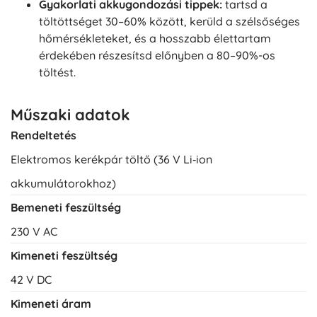
Gyakorlati akkugondozási tippek:
tartsd a
töltöttséget 30–60% között, kerüld a szélsőséges
hőmérsékleteket, és a hosszabb élettartam
érdekében részesítsd előnyben a 80–90%-os
töltést.
Műszaki adatok
Rendeltetés
Elektromos kerékpár töltő (36 V Li‑ion
akkumulátorokhoz)
Bemeneti feszültség
230 V AC
Kimeneti feszültség
42 V DC
Kimeneti áram