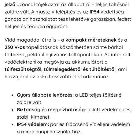
jelző
azonnal tájékoztat az állapotról – teljes töltésnél
zöldre vált. A masszív felépítés és az
IP54
védettség
gondtalan használatot tesz lehetővé garázsban, fedett
helyen és terepen egyaránt.
Vidd magaddal útra is – a
kompakt méreteknek
és a
230 V-os
tápellátásnak köszönhetően szinte bárhol
tölthetsz, például nyilvános töltőpontokon. Az integrált
védőelektronika megóvja az akkumulátort a
túlfeszültségtől, túlmelegedéstől és túltöltéstől
, ami
hozzájárul az akku hosszabb élettartamához.
Gyors állapotellenőrzés:
a LED teljes töltésnél
zöldre vált.
Biztonság és megbízhatóság:
fejlett védelmek és
stabil kimenet.
IP54 védelem:
por és fröccsenő víz elleni védelem
a mindennapi használathoz.