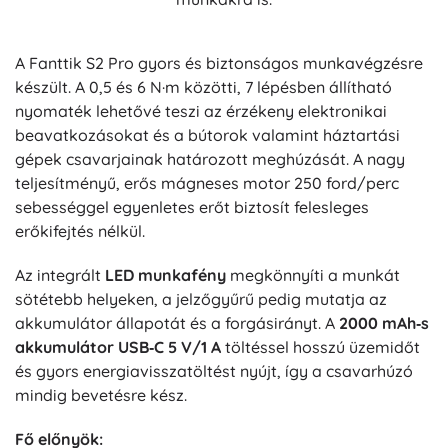
A Fanttik S2 Pro gyors és biztonságos munkavégzésre
készült. A 0,5 és 6 N·m közötti, 7 lépésben állítható
nyomaték lehetővé teszi az érzékeny elektronikai
beavatkozásokat és a bútorok valamint háztartási
gépek csavarjainak határozott meghúzását. A nagy
teljesítményű, erős mágneses motor 250 ford/perc
sebességgel egyenletes erőt biztosít felesleges
erőkifejtés nélkül.
Az integrált
LED munkafény
megkönnyíti a munkát
sötétebb helyeken, a jelzőgyűrű pedig mutatja az
akkumulátor állapotát és a forgásirányt. A
2000 mAh‑s
akkumulátor
USB‑C 5 V/1 A
töltéssel hosszú üzemidőt
és gyors energiavisszatöltést nyújt, így a csavarhúzó
mindig bevetésre kész.
Fő előnyök: