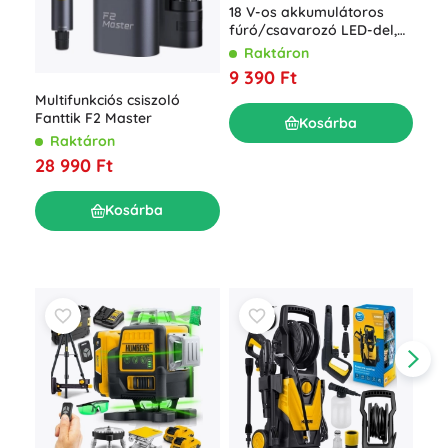
18 V-os akkumulátoros
Akk
fúró/csavarozó LED-del,
csa
kofferral és 2× 2 Ah
Raktáron
R
akkumulátorral
9 390 Ft
7 9
Multifunkciós csiszoló
Fanttik F2 Master
Kosárba
Raktáron
28 990 Ft
Kosárba