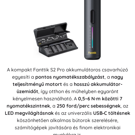
A kompakt Fanttik S2 Pro akkumulátoros csavarhúzó
egyesíti a
pontos nyomatékszabályzást
, a
nagy
teljesítményű motort
és a
hosszú akkumulátor-
üzemidőt
, így otthon és műhelyben egyaránt
kényelmesen használható. A
0,5–6 N·m közötti 7
nyomatékszintnek
, a
250 ford/perc
sebességnek
, az
LED megvilágításnak
és az univerzális
USB‑C töltésnek
köszönhetően alkalmas bútorok szerelésére,
számítógépek javítására és finom elektronikai
munkákra is.