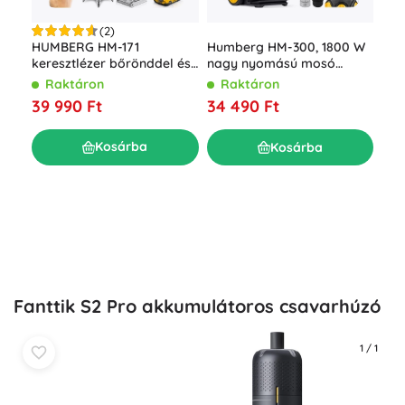
(2)
Akk
HUMBERG HM-171
Humberg HM-300, 1800 W
LED
keresztlézer bőrönddel és
nagy nyomású mosó
akk
állvánnyal, 4D 16 vonal,
feltekerhető tömlővel, 230
R
Raktáron
Raktáron
tar
zöld sugár
bar
7 0
39 990 Ft
34 490 Ft
Kosárba
Kosárba
Fanttik S2 Pro akkumulátoros csavarhúzó
1
/
1