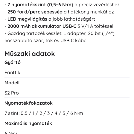
-
7 nyomatékszint (0,5–6 N·m)
a precíz vezérléshez
-
250 ford/perc sebesség
a hatékony munkához
-
LED megvilágítás
a jobb láthatóságért
-
2000 mAh akkumulátor
USB‑C
5 V/1 A töltéssel
- Gazdag tartozékkészlet: L adapter, 20 bit (1/4"),
hosszabbító szár, tok és USB‑C kábel
Műszaki adatok
Gyártó
Fanttik
Modell
S2 Pro
Nyomatékfokozatok
7 szint: 0,5 / 1 / 2 / 3 / 4 / 5 / 6 N·m
Maximális nyomaték
6 N·m