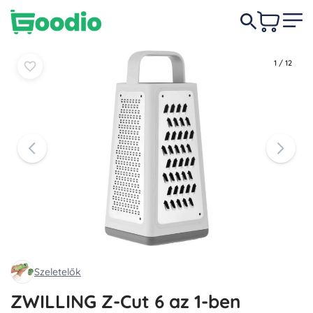
14 990 Ft
Kosárba
Kosárba
1
/
12
Szeletelők
ZWILLING Z-Cut 6 az 1-ben