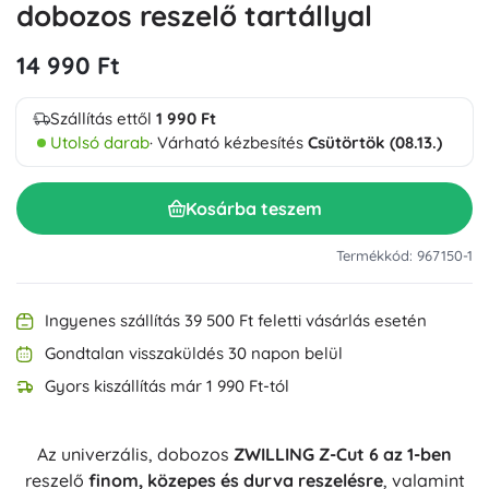
dobozos reszelő tartállyal
14 990 Ft
Szállítás ettől
1 990 Ft
Utolsó darab
· Várható kézbesítés
Csütörtök (08.13.)
Kosárba teszem
Termékkód: 967150-1
Ingyenes szállítás 39 500 Ft feletti vásárlás esetén
Gondtalan visszaküldés 30 napon belül
Gyors kiszállítás már 1 990 Ft-tól
Az univerzális, dobozos
ZWILLING Z-Cut 6 az 1-ben
reszelő
finom, közepes és durva reszelésre
, valamint