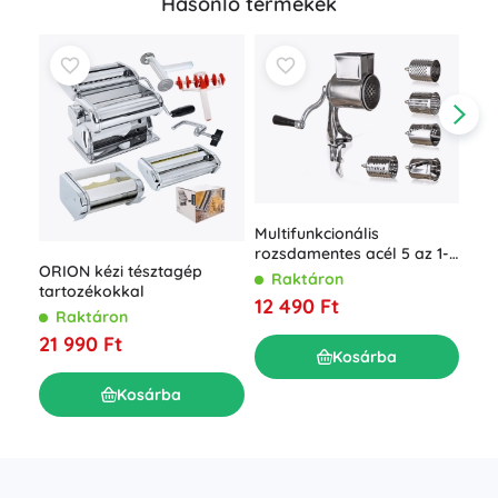
Hasonló termékek
Multifunkcionális
rozsdamentes acél 5 az 1-
Ele
ORION kézi tésztagép
ben reszelő és szeletelő
Raktáron
sze
tartozékokkal
kézi karral
12 490 Ft
R
Raktáron
17 
21 990 Ft
Kosárba
Kosárba