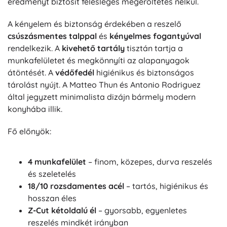
eredményt biztosít felesleges megerőltetés nélkül.
A kényelem és biztonság érdekében a reszelő
csúszásmentes talppal
és
kényelmes fogantyúval
rendelkezik. A
kivehető tartály
tisztán tartja a
munkafelületet és megkönnyíti az alapanyagok
átöntését. A
védőfedél
higiénikus és biztonságos
tárolást nyújt. A Matteo Thun és Antonio Rodriguez
által jegyzett minimalista dizájn bármely modern
konyhába illik.
Fő előnyök:
4 munkafelület
– finom, közepes, durva reszelés
és szeletelés
18/10 rozsdamentes acél
– tartós, higiénikus és
hosszan éles
Z-Cut kétoldalú él
– gyorsabb, egyenletes
reszelés mindkét irányban