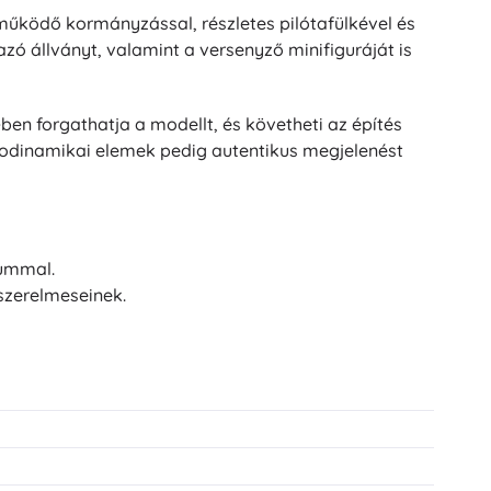
ködő kormányzással, részletes pilótafülkével és
ó állványt, valamint a versenyző minifiguráját is
ben forgathatja a modellt, és követheti az építés
rodinamikai elemek pedig autentikus megjelenést
iummal.
szerelmeseinek.