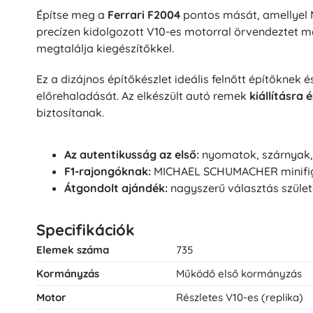
Építse meg a
Ferrari F2004
pontos mását, amellyel 
precízen kidolgozott V10-es motorral örvendeztet m
megtalálja kiegészítőkkel.
Ez a dizájnos építőkészlet ideális felnőtt építőknek 
előrehaladását. Az elkészült autó remek
kiállításra 
biztosítanak.
Az autentikusság az első:
nyomatok, szárnyak, s
F1-rajongóknak:
MICHAEL SCHUMACHER minifigur
Átgondolt ajándék:
nagyszerű választás szület
Specifikációk
Elemek száma
735
Kormányzás
Működő első kormányzás
Motor
Részletes V10-es (replika)