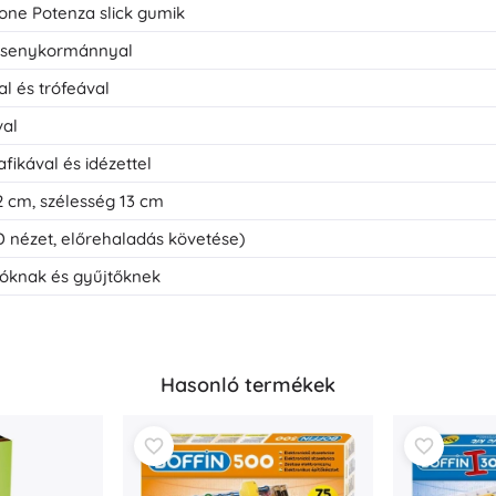
one Potenza slick gumik
ersenykormánnyal
l és trófeával
val
fikával és idézettel
2 cm, szélesség 13 cm
 nézet, előrehaladás követése)
góknak és gyűjtőknek
Hasonló termékek