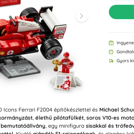
Felszerelés a legkisebbeknek
Zene
Grillezés
Dekorációk
Biztonság
Iskola
Rendezés
Éjszakai világítás
Ingyenes
Gondtal
Gyors ki
Party
 Icons Ferrari F2004 építőkészlettel és
Michael Schu
Vízijátékok
kormányzást
,
élethű pilótafülkét
,
soros V10-es moto
ó bemutatóállvány
, egy minifigura
sisakkal és trófeá
ettel
. Kiváló
ajándék F1-rajongóknak
, és elegáns kiá