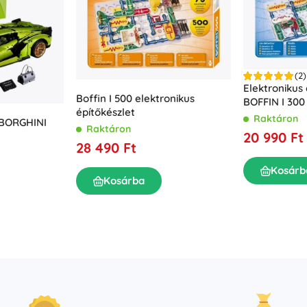
(2)
Elektronikus 
Boffin I 500 elektronikus
BOFFIN I 300 
építőkészlet
elektronikus
Raktáron
MBORGHINI
Raktáron
20 990 Ft
28 490 Ft
Kosárb
Kosárba