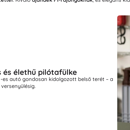
s élethű pilótafülke
F1-es autó gondosan kidolgozott belső terét – a
versenyülésig.