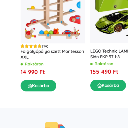
(14)
LEGO Technic LA
Fa golyópálya szett Montessori
Sián FKP 37 1:8
XXL
Raktáron
Raktáron
155 490 Ft
14 990 Ft
Kosárba
Kosárba