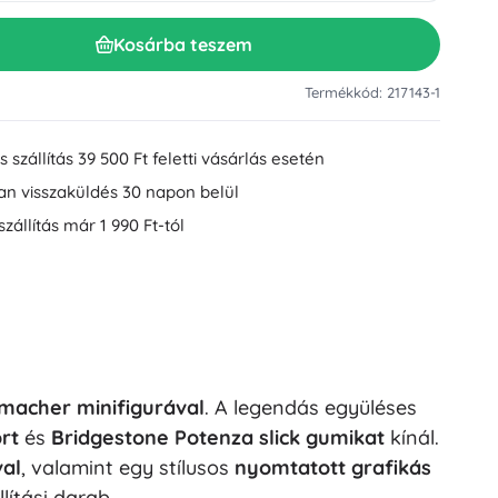
Mosdókiegészítők
Dekorációk
Kosárba teszem
WC-kiegészítők
Kád- és zuhanykiegészítők
Figurák
Termékkód: 217143-1
Fürdőszobai textíliák
 szállítás 39 500 Ft feletti vásárlás esetén
an visszaküldés 30 napon belül
szállítás már 1 990 Ft-tól
Babák és kisbabák
macher minifigurával
. A legendás együléses
Könyvek
rt
és
Bridgestone Potenza slick gumikat
kínál.
val
, valamint egy stílusos
nyomtatott grafikás
llítási darab.