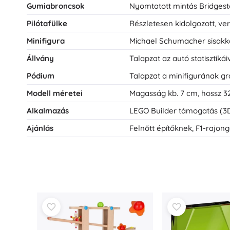
Gumiabroncsok
Nyomtatott mintás Bridgest
Pilótafülke
Részletesen kidolgozott, v
Minifigura
Michael Schumacher sisakka
Állvány
Talapzat az autó statisztikái
Pódium
Talapzat a minifigurának gra
Modell méretei
Magasság kb. 7 cm, hossz 3
Alkalmazás
LEGO Builder támogatás (3D
Ajánlás
Felnőtt építőknek, F1-rajon