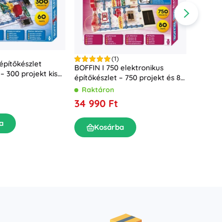
(1)
építőkészlet
BOFFIN I 750 elektronikus
– 300 projekt kis
építőkészlet – 750 projekt és 80
oknak
alkatrész
Variant
Raktáron
280 da
34 990 Ft
Rakt
17 49
a
Kosárba
K