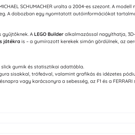
MICHAEL SCHUMACHER uralta a 2004-es szezont. A modell mű
eg. A dobozban egy nyomtatott autóinformációkat tartalmaz
és gyűjtőknek. A
LEGO Builder
alkalmazással nagyíthatja, 3D-
és játékra
is – a gumírozott kerekek simán gördülnek, az ae
lick gumik és statisztikai adattábla.
a sisakkal, trófeával, valamint grafikás és idézetes pód
ésnapra vagy karácsonyra a sebesség, az F1 és a FERRARI 