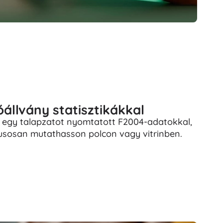
tóállvány statisztikákkal
 egy talapzatot nyomtatott F2004-adatokkal,
lusosan mutathasson polcon vagy vitrinben.