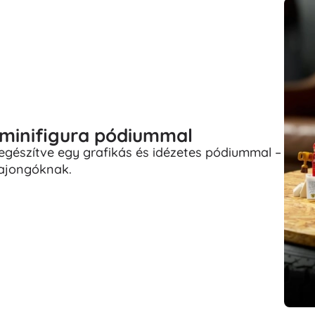
minifigura pódiummal
iegészítve egy grafikás és idézetes pódiummal –
rajongóknak.