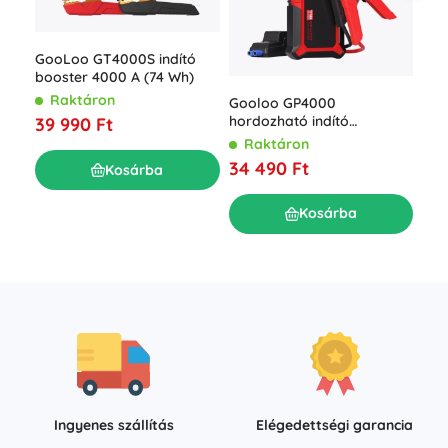
GooLoo GT4000S indító
booster 4000 A (74 Wh)
Raktáron
Gooloo GP4000
Goo
hordozható indító
39 990 Ft
ind
akkumulátor 74 Wh
Raktáron
pow
R
34 490 Ft
mAh
Kosárba
49
Kosárba
Ingyenes szállítás
Elégedettségi garancia