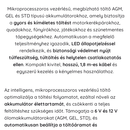
Mikroprocesszoros vezérlésű, megbízható töltő AGM,
GEL és STD típusú akkumulátorokhoz, amely biztosítja
a
gyors és kíméletes töltést
motorkerékpárokhoz,
quadokhoz, fűnyírókhoz, játékokhoz és szünetmentes
tápegységekhez. Automatikusan a megfelelő
teljesítményhez igazodik,
LED állapotjelzéssel
rendelkezik, és
biztonsági védelmet nyújt
túlfeszültség, túltöltés és helytelen csatlakoztatás
ellen
. Kompakt kivitel,
hosszú, 1,8 m-es kábel
és
egyszerű kezelés a kényelmes használathoz.
Az intelligens, mikroprocesszoros vezérlésű töltő
optimalizálja a töltési folyamatot, ezáltal növeli az
akkumulátor élettartamát
, és csökkenti a teljes
feltöltéshez szükséges időt. Támogatja a
6 V és 12 V
ólomakkumulátorokat (AGM, GEL, STD), és
automatikusan beállítja a töltőáramot és