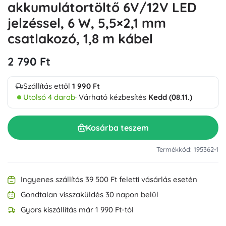
akkumulátortöltő 6V/12V LED
jelzéssel, 6 W, 5,5×2,1 mm
csatlakozó, 1,8 m kábel
2 790 Ft
Szállítás ettől
1 990 Ft
Utolsó 4 darab
· Várható kézbesítés
Kedd (08.11.)
Kosárba teszem
Termékkód: 195362-1
Ingyenes szállítás 39 500 Ft feletti vásárlás esetén
Gondtalan visszaküldés 30 napon belül
Gyors kiszállítás már 1 990 Ft-tól