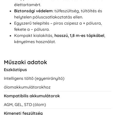
élettartamért.
Biztonsági védelem
: túlfeszültség, túltöltés és
helytelen póluscsatlakoztatás ellen.
Egyszerű telepítés – piros csipesz a + pólusra,
fekete a − pólusra.
Kompakt kialakítás,
hosszú, 1,8 m-es tápkábel
,
kényelmes használat.
Műszaki adatok
Eszköztípus
Intelligens töltő (egyenirányító)
ólomakkumulátorokhoz
Kompatibilis akkumulátorok
AGM, GEL, STD (ólom)
Kimeneti feszültség