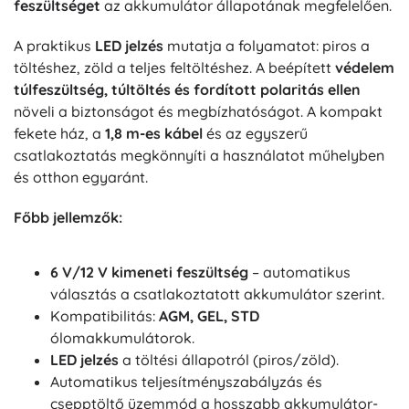
feszültséget
az akkumulátor állapotának megfelelően.
A praktikus
LED jelzés
mutatja a folyamatot: piros a
töltéshez, zöld a teljes feltöltéshez. A beépített
védelem
túlfeszültség, túltöltés és fordított polaritás ellen
növeli a biztonságot és megbízhatóságot. A kompakt
fekete ház, a
1,8 m-es kábel
és az egyszerű
csatlakoztatás megkönnyíti a használatot műhelyben
és otthon egyaránt.
Főbb jellemzők:
6 V/12 V kimeneti feszültség
– automatikus
választás a csatlakoztatott akkumulátor szerint.
Kompatibilitás:
AGM, GEL, STD
ólomakkumulátorok.
LED jelzés
a töltési állapotról (piros/zöld).
Automatikus teljesítményszabályzás és
csepptöltő üzemmód a hosszabb akkumulátor-