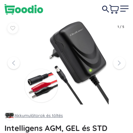
2 790 Ft
Kosárba
Kosárba
1
/
5
Akkumulátorok és töltés
Intelligens AGM, GEL és STD