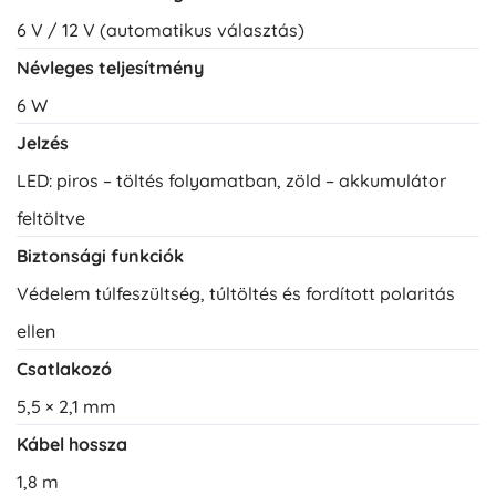
6 V / 12 V (automatikus választás)
Névleges teljesítmény
6 W
Jelzés
LED: piros – töltés folyamatban, zöld – akkumulátor
feltöltve
Biztonsági funkciók
Védelem túlfeszültség, túltöltés és fordított polaritás
ellen
Csatlakozó
5,5 × 2,1 mm
Kábel hossza
1,8 m