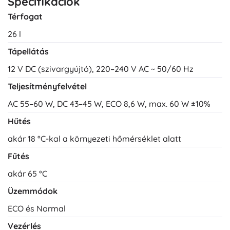
Specifikációk
Térfogat
26 l
Tápellátás
12 V DC (szivargyújtó), 220–240 V AC ~ 50/60 Hz
Teljesítményfelvétel
AC 55–60 W, DC 43–45 W, ECO 8,6 W, max. 60 W ±10%
Hűtés
akár 18 °C-kal a környezeti hőmérséklet alatt
Fűtés
akár 65 °C
Üzemmódok
ECO és Normal
Vezérlés