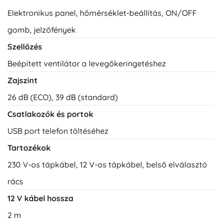
Elektronikus panel, hőmérséklet-beállítás, ON/OFF
gomb, jelzőfények
Szellőzés
Beépített ventilátor a levegőkeringetéshez
Zajszint
26 dB (ECO), 39 dB (standard)
Csatlakozók és portok
USB port telefon töltéséhez
Tartozékok
230 V-os tápkábel, 12 V-os tápkábel, belső elválasztó
rács
12 V kábel hossza
2 m