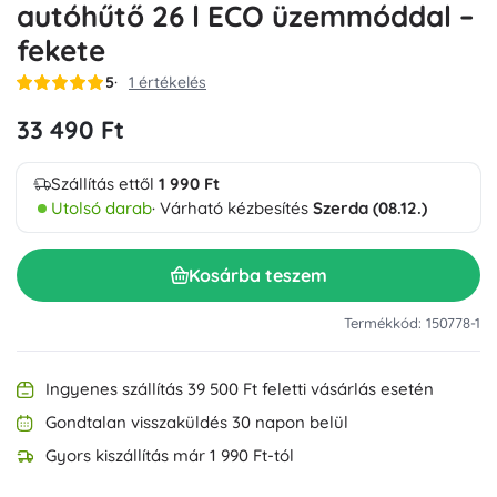
autóhűtő 26 l ECO üzemmóddal –
fekete
5
1 értékelés
33 490 Ft
Szállítás ettől
1 990 Ft
Utolsó darab
· Várható kézbesítés
Szerda (08.12.)
Kosárba teszem
Termékkód: 150778-1
Ingyenes szállítás 39 500 Ft feletti vásárlás esetén
Gondtalan visszaküldés 30 napon belül
Gyors kiszállítás már 1 990 Ft-tól