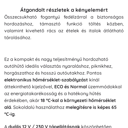
Átgondolt részletek a kényelemért
Összecsukható fogantyú fedélzárral a biztonságos
hordozáshoz, támasztó funkció töltés közben,
valamint kivehető rács az ételek és italok átlátható
tárolásához.
Ez a kompakt és nagy teljesítményű hordozható
autóhűtő ideális választás nyaraláshoz, piknikhez,
horgászathoz és hosszú autóutakhoz. Pontos
elektronikus hőmérséklet-szabályzást
kínál
áttekinthető kijelzővel,
ECO és Normal
üzemmódokkal
az energiatakarékosság és a hatékony hűtés
érdekében, akár
18 °C-kal a környezeti hőmérséklet
alá
. Sokoldalú használathoz
melegítésre is képes 65
°C-ig
.
A
duális 12 V / 230 V tápellátásnak
köszönhetően