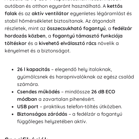
autóban és otthon egyaránt használható. A
kettős
falak
és az
aktív ventilátor
egyenletes légáramlást és
stabil hőmérsékletet biztosítanak. Az átgondolt
részletek, mint az
összecsukható fogantyú
, a
fedélzár
hordozás közben
, a
fogantyú támasztó funkciója
töltéskor
és a
kivehető elválasztó rács
növelik a
kényelmet és a biztonságot.
26 l kapacitás
– elegendő hely italoknak,
gyümölcsnek és harapnivalóknak az egész család
számára.
Csendes működés
– mindössze
26 dB ECO
módban
a zavartalan pihenésért.
USB port
– praktikus telefon-töltés útközben.
Biztonságos záródás
– a fedélzár a fogantyú
függőleges helyzetében aktív.