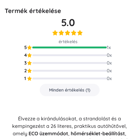
Termék értékelése
5.0
értékelés
5
1
x
4
0
x
3
0
x
2
0
x
1
0
x
Minden értékelés
(
1
)
Élvezze a kirándulásokat, a strandolást és a
kempingezést a 26 literes, praktikus autóhűtővel,
amely
ECO üzemmódot
,
hőmérséklet-beállítást
,