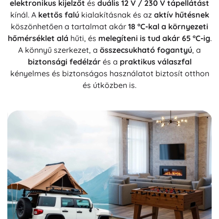
elektronikus kijelzőt
és
duális 12 V / 230 V tápellátást
kínál. A
kettős falú
kialakításnak és az
aktív hűtésnek
köszönhetően a tartalmat akár
18 °C-kal a környezeti
hőmérséklet alá
hűti, és
melegíteni is tud akár 65 °C-ig
.
A könnyű szerkezet, a
összecsukható fogantyú
, a
biztonsági fedélzár
és a
praktikus válaszfal
kényelmes és biztonságos használatot biztosít otthon
és útközben is.