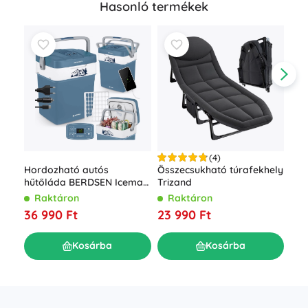
Hasonló termékek
(4)
Hordozható autós
Összecsukható túrafekhely
Hor
hűtőláda BERDSEN Icemax
Trizand
TRI
29 l ECO móddal – kék
Raktáron
Raktáron
R
36 990 Ft
23 990 Ft
6 2
Kosárba
Kosárba