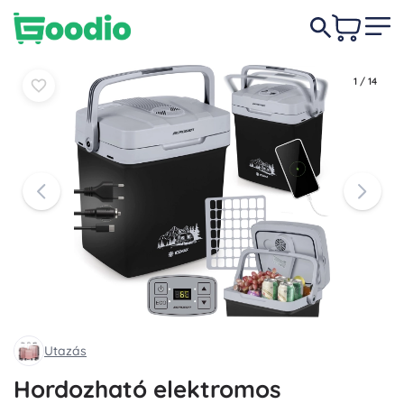
33 490 Ft
Kosárba
Kosárba
1
/
14
Utazás
Hordozható elektromos