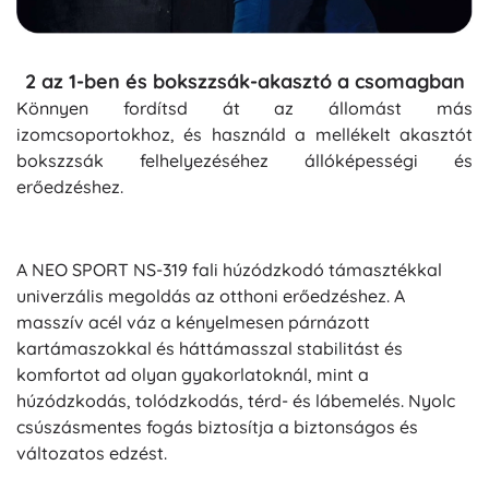
2 az 1-ben és bokszzsák-akasztó a csomagban
Könnyen fordítsd át az állomást más
izomcsoportokhoz, és használd a mellékelt akasztót
bokszzsák felhelyezéséhez állóképességi és
erőedzéshez.
A NEO SPORT NS-319 fali húzódzkodó támasztékkal
univerzális megoldás az otthoni erőedzéshez. A
masszív acél váz a kényelmesen párnázott
kartámaszokkal és háttámasszal stabilitást és
komfortot ad olyan gyakorlatoknál, mint a
húzódzkodás, tolódzkodás, térd- és lábemelés. Nyolc
csúszásmentes fogás biztosítja a biztonságos és
változatos edzést.