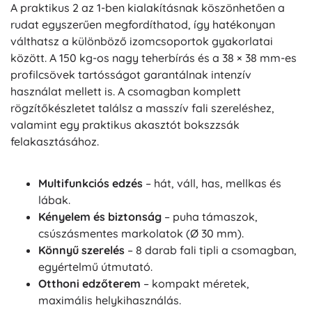
A praktikus 2 az 1-ben kialakításnak köszönhetően a
rudat egyszerűen megfordíthatod, így hatékonyan
válthatsz a különböző izomcsoportok gyakorlatai
között. A 150 kg-os nagy teherbírás és a 38 × 38 mm-es
profilcsövek tartósságot garantálnak intenzív
használat mellett is. A csomagban komplett
rögzítőkészletet találsz a masszív fali szereléshez,
valamint egy praktikus akasztót bokszzsák
felakasztásához.
Multifunkciós edzés
– hát, váll, has, mellkas és
lábak.
Kényelem és biztonság
– puha támaszok,
csúszásmentes markolatok (Ø 30 mm).
Könnyű szerelés
– 8 darab fali tipli a csomagban,
egyértelmű útmutató.
Otthoni edzőterem
– kompakt méretek,
maximális helykihasználás.