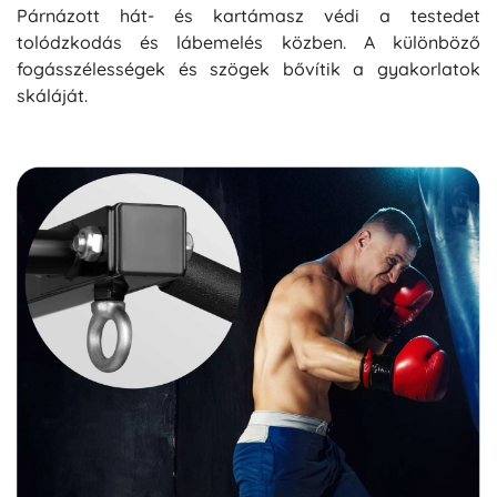
Párnázott hát- és kartámasz védi a testedet
tolódzkodás és lábemelés közben. A különböző
fogásszélességek és szögek bővítik a gyakorlatok
skáláját.