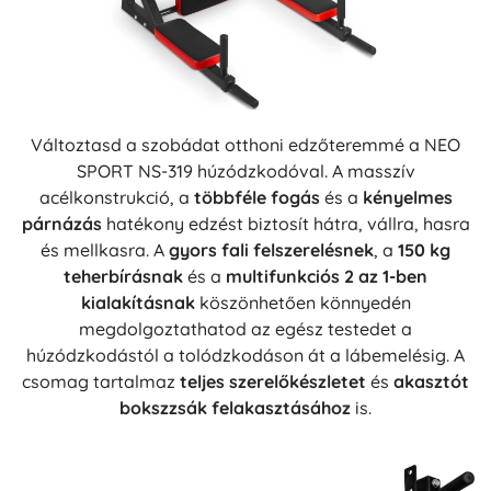
Változtasd a szobádat otthoni edzőteremmé a NEO
SPORT NS-319 húzódzkodóval. A masszív
acélkonstrukció, a
többféle fogás
és a
kényelmes
párnázás
hatékony edzést biztosít hátra, vállra, hasra
és mellkasra. A
gyors fali felszerelésnek
, a
150 kg
teherbírásnak
és a
multifunkciós 2 az 1-ben
kialakításnak
köszönhetően könnyedén
megdolgoztathatod az egész testedet a
húzódzkodástól a tolódzkodáson át a lábemelésig. A
csomag tartalmaz
teljes szerelőkészletet
és
akasztót
bokszzsák felakasztásához
is.