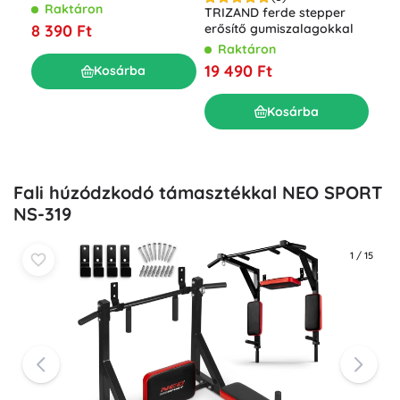
szobakerékpár Basic LCD
Raktáron
Oko
TRIZAND ferde stepper
kijelzővel
súl
8 390 Ft
erősítő gumiszalagokkal
TR
R
Raktáron
7 8
19 490 Ft
Kosárba
Kosárba
Fali húzódzkodó támasztékkal NEO SPORT
NS-319
1
/
15