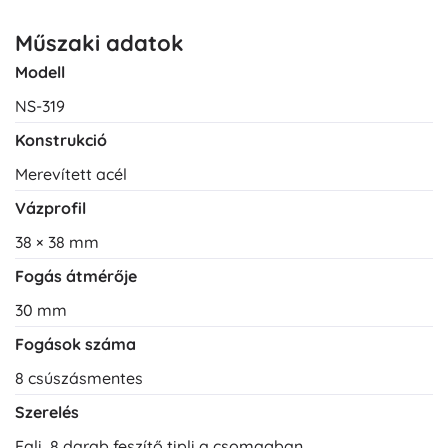
Műszaki adatok
Modell
NS-319
Konstrukció
Merevített acél
Vázprofil
38 × 38 mm
Fogás átmérője
30 mm
Fogások száma
8 csúszásmentes
Szerelés
Fali, 8 darab feszítő tipli a csomagban