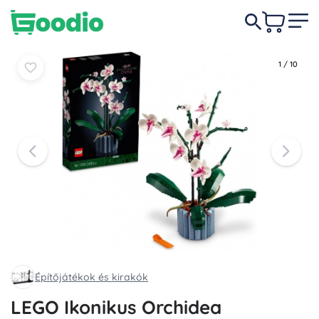
18 490 Ft
-11%
Kosárba
Kosárba
16 490 Ft
1
/
10
Építőjátékok és kirakók
LEGO Ikonikus Orchidea