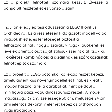
Ez a projekt felnőttek számára készült. Élvezze a
bonyolult részleteket és vonzó dizájnt.
Induljon el egy építési odüsszeán a LEGO Ikonikus
Orchideával. Ez a részletesen kidolgozott modell valódi
virágok ihlette, és lehetőséget biztosít a
felhasználóknak, hogy a szárak, virágok, gyökerek és
levelek orientációját saját stílusuk szerint alakítsák ki.
Tökéletes kombinációja a dizájnnak és szórakozásnak
felnőtt építők számára.
Ez a projekt a LEGO botanikai kollekció részét képezi,
amely autentikus növénymodelleket kínál, és kreatív
módon használja fel a darabokat, mint például a
minifigura pajzs vagy dinoszaurusz részek. A modell
magassága 39 cm, szélessége 30 cm, mélysége 24 cm,
ami jelentős dekoratív elemet képez az otthonában
vagy irodájában.