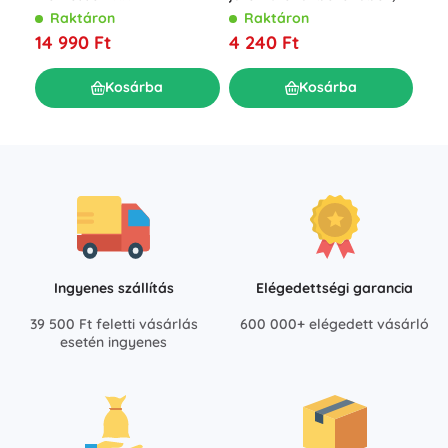
261 darab
Raktáron
Raktáron
R
14 990 Ft
4 240 Ft
28
Kosárba
Kosárba
Ingyenes szállítás
Elégedettségi garancia
39 500 Ft feletti vásárlás
600 000+ elégedett vásárló
esetén ingyenes