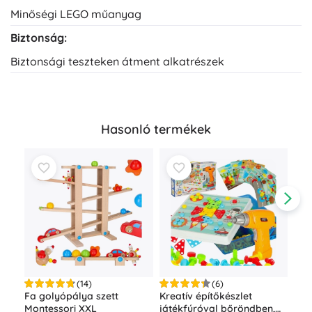
Minőségi LEGO műanyag
Biztonság:
Biztonsági teszteken átment alkatrészek
Hasonló termékek
(14)
(6)
Fa golyópálya szett
Kreatív építőkészlet
Bof
Montessori XXL
játékfúróval bőröndben,
épí