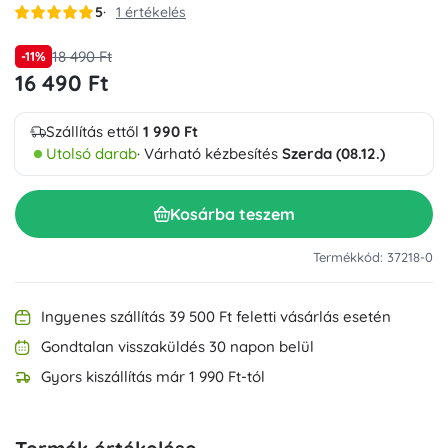
5
1 értékelés
18 490 Ft
-11%
16 490 Ft
Szállítás ettől
1 990 Ft
Utolsó darab
· Várható kézbesítés
Szerda (08.12.)
Kosárba teszem
Termékkód: 37218-0
Ingyenes szállítás 39 500 Ft feletti vásárlás esetén
Gondtalan visszaküldés 30 napon belül
Gyors kiszállítás már 1 990 Ft-tól