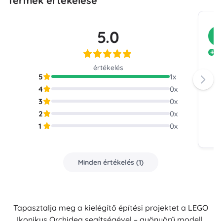
Termék értékelése
5.0
V
t
értékelés
5
1
x
4
0
x
3
0
x
2
0
x
1
0
x
Minden értékelés
(
1
)
Tapasztalja meg a kielégítő építési projektet a LEGO
Ikonikus Orchidea segítségével – gyönyörű modell,