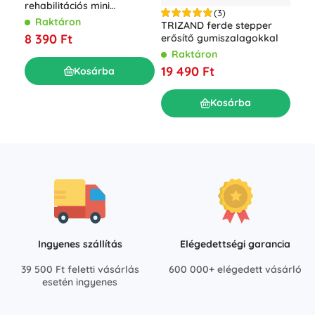
rehabilitációs mini
(3)
szobakerékpár Basic LCD
Raktáron
TRI
TRIZAND ferde stepper
kijelzővel
szá
8 390 Ft
erősítő gumiszalagokkal
pil
R
Raktáron
14 
19 490 Ft
Kosárba
Kosárba
Ingyenes szállítás
Elégedettségi garancia
39 500 Ft feletti vásárlás
600 000+ elégedett vásárló
esetén ingyenes