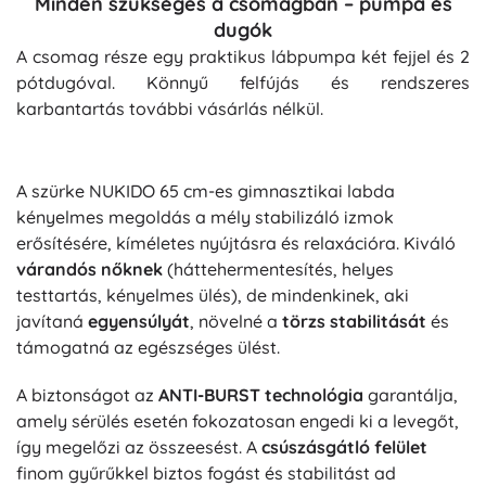
Minden szükséges a csomagban – pumpa és
dugók
A csomag része egy praktikus lábpumpa két fejjel és 2
pótdugóval. Könnyű felfújás és rendszeres
karbantartás további vásárlás nélkül.
A szürke NUKIDO 65 cm-es gimnasztikai labda
kényelmes megoldás a mély stabilizáló izmok
erősítésére, kíméletes nyújtásra és relaxációra. Kiváló
várandós nőknek
(háttehermentesítés, helyes
testtartás, kényelmes ülés), de mindenkinek, aki
javítaná
egyensúlyát
, növelné a
törzs stabilitását
és
támogatná az egészséges ülést.
A biztonságot az
ANTI-BURST technológia
garantálja,
amely sérülés esetén fokozatosan engedi ki a levegőt,
így megelőzi az összeesést. A
csúszásgátló felület
finom gyűrűkkel biztos fogást és stabilitást ad