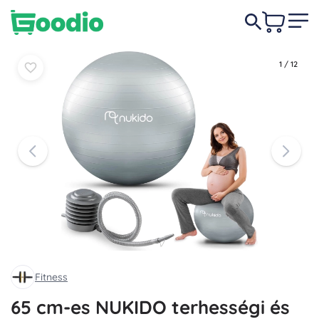
5 690 Ft
Kosárba
Kosárba
1
/
12
Fitness
65 cm-es NUKIDO terhességi és