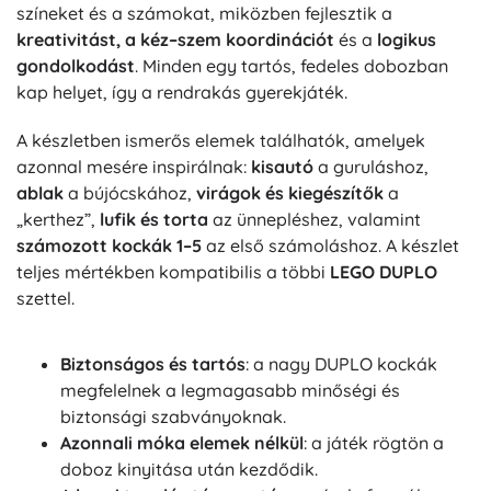
színeket és a számokat, miközben fejlesztik a
kreativitást, a kéz–szem koordinációt
és a
logikus
gondolkodást
. Minden egy tartós, fedeles dobozban
kap helyet, így a rendrakás gyerekjáték.
A készletben ismerős elemek találhatók, amelyek
azonnal mesére inspirálnak:
kisautó
a guruláshoz,
ablak
a bújócskához,
virágok és kiegészítők
a
„kerthez”,
lufik és torta
az ünnepléshez, valamint
számozott kockák 1–5
az első számoláshoz. A készlet
teljes mértékben kompatibilis a többi
LEGO DUPLO
szettel.
Biztonságos és tartós
: a nagy DUPLO kockák
megfelelnek a legmagasabb minőségi és
biztonsági szabványoknak.
Azonnali móka elemek nélkül
: a játék rögtön a
doboz kinyitása után kezdődik.