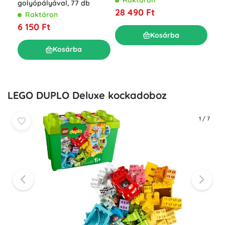
Raktáron
golyópályával, 77 db
BOF
28 490 Ft
kis
Raktáron
R
6 150 Ft
20
Kosárba
Kosárba
LEGO DUPLO Deluxe kockadoboz
1
/
7