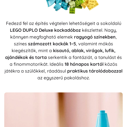
Fedezd fel az építés végtelen lehetőségeit a sokoldalú
LEGO DUPLO Deluxe kockadóboz
készlettel. Nagy,
könnyen megfogható elemek
ragyogó színekben
,
színes
számozott kockák 1–5
, valamint mókás
kiegészítők, mint a
kisautó, ablak, virágok, lufik,
ajándékok és torta
serkentik a fantáziát, a tanulást és
a finommotorikát. Ideális
18 hónapos kortól
közös
játékra a szülőkkel, ráadásul
praktikus tárolódobozzal
az egyszerű pakoláshoz.