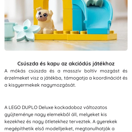
Csúszda és kapu az akciódús játékhoz
A mókás csúszda és a masszív boltív mozgást és
érzelmeket visz a játékba, támogatja a koordinációt és
a kisgyermekek nagymozgását.
A LEGO DUPLO Deluxe kockadoboz változatos
gyűjteménye nagy elemekből áll, melyeket kis
kezekhez és nagy ötletekhez terveztek. A gyerekek
megépíthetik első modelljeiket, megtanulhatják a