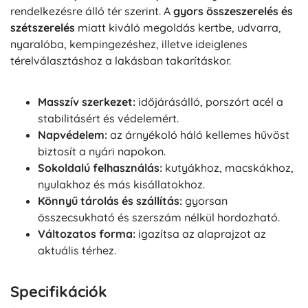
rendelkezésre álló tér szerint. A
gyors összeszerelés és
szétszerelés
miatt kiváló megoldás kertbe, udvarra,
nyaralóba, kempingezéshez, illetve ideiglenes
térelválasztáshoz a lakásban takarításkor.
Masszív szerkezet:
időjárásálló, porszórt acél a
stabilitásért és védelemért.
Napvédelem:
az árnyékoló háló kellemes hűvöst
biztosít a nyári napokon.
Sokoldalú felhasználás:
kutyákhoz, macskákhoz,
nyulakhoz és más kisállatokhoz.
Könnyű tárolás és szállítás:
gyorsan
összecsukható és szerszám nélkül hordozható.
Változatos forma:
igazítsa az alaprajzot az
aktuális térhez.
Specifikációk