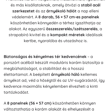
és más kisállatoknak, amely ötvözi a
stabil acél
szerkezetet
és az
árnyékoló hálót
a nap elleni
védelemért. A
8 darab, 56 × 57 cm-es panelnek
köszönhetően könnyedén a térhez igazíthatja az
alakot. Az egyszerű
összeszerelés/szétszerelés
, a
strapabíró kivitel és a
kompakt méretek
ideálisak
kertbe, nyaralóba és utazáshoz is.
Biztonságos és kényelmes tér kedvencének
– a
porszórt acélból készült moduláris karám biztosítja a
megbízhatóságot, a stabilitást és a hosszú
élettartamot. A beépített
árnyékoló háló
kellemes
árnyékot ad, véd a hőségtől és az UV-sugárzástól, így
kedvence maximális kényelemben élvezheti a kinti
tartózkodást.
A
8 panelnek (56 × 57 cm)
köszönhetően könnyen
változtathatja a karám alakját és elhelyezését a