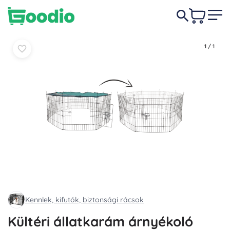
12 490 Ft
-22%
Kosárba
Kosárba
9 750 Ft
1
/
1
Kennlek, kifutók, biztonsági rácsok
Kültéri állatkarám árnyékoló