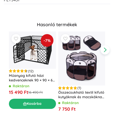
Hasonló termékek
-7%
(12)
Műanyag kifutó házi
kedvenceknek 90 × 90 × 60
cm
Öss
Raktáron
(1)
kut
15 490 Ft
16 490 Ft
Összecsukható textil kifutó
54 
R
kutyáknak és macskáknak
18 
PETSI
Raktáron
Kosárba
7 750 Ft