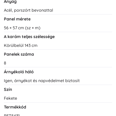
Anyag
Acél, porszórt bevonattal
Panel mérete
56 × 57 cm (sz × m)
A karám teljes szélessége
Körülbelül 143 cm
Panelek száma
8
Árnyékoló háló
Igen, árnyékot és napvédelmet biztosít
Szín
Fekete
Termékkód
PET5431