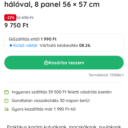
hálóval, 8 panel 56 × 57 cm
12 490 Ft
-22%
9 750 Ft
Szállítás ettől
1 990 Ft
Külső raktár
· Várható kézbesítés
08.26.
Kosárba teszem
Termékkód: 133886-1
Ingyenes szállítás 39 500 Ft feletti vásárlás esetén
Gondtalan visszaküldés 30 napon belül
Gyors kiszállítás már 1 990 Ft-tól
Praktikus karám kutyáknak, macskáknak, nyulaknak