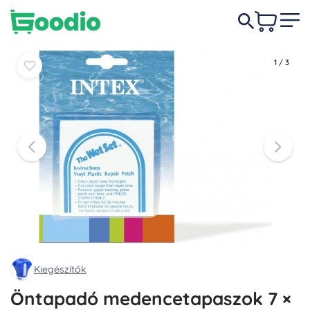
685 Ft
Kosárba
Kosárba
1
/
3
Kiegészítők
Öntapadó medencetapaszok 7 ×