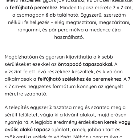
feletti részeinek gyors javításához, különösen ideálisak
a
felfújható peremhez
. Minden tapasz mérete
7 × 7 cm
,
a csomagban
6 db
található. Egyszerű, szerszám
nélküli felhelyezés – elég megtisztítani, megszárítani,
rányomni, és pár perc múlva a medence újra
használható.
Megbízhatóan és gyorsan kijavíthatja a kisebb
sérüléseket ezekkel az
öntapadó tapaszokkal
. A
vízszint felett lévő részekhez készültek, és kiválóan
alkalmasak a
felfújható szélekhez és peremekhez
. A 7
× 7 cm-es négyzetes formátum könnyen az igényelt
méretre szabható.
A telepítés egyszerű: tisztítsa meg és szárítsa meg a
sérült felületet, vágja ki a kívánt alakot, majd erősen
nyomja rá. A legjobb eredmény érdekében
kerek vagy
ovális alakú tapasz
ajánlott, amely jobban tart és
csökkenti a szélek felválását. Néhány perc múlva a