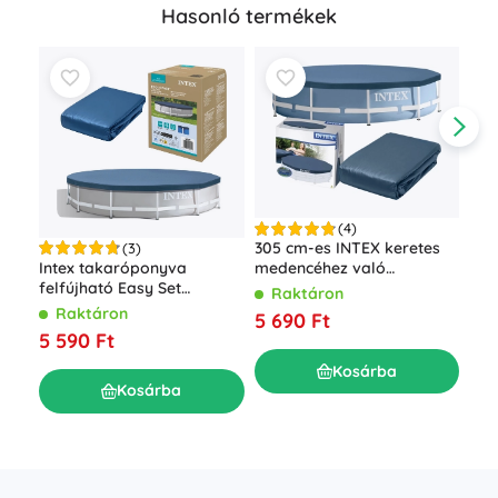
Hasonló termékek
(4)
305 cm-es INTEX keretes
(3)
Intex takaróponyva
medencéhez való
Kék
felfújható Easy Set
takaróponyva
Raktáron
med
medencéhez 366 cm
Raktáron
5 690 Ft
R
5 590 Ft
14 
Kosárba
Kosárba