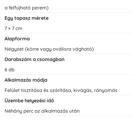
a felfújható perem)
Egy tapasz mérete
7 × 7 cm
Alapforma
Négyzet (körre vagy oválisra vágható)
Darabszám a csomagban
6 db
Alkalmazás módja
Felület tisztítása és szárítása, kivágás, rányomás
Üzembe helyezési idő
Néhány perc az alkalmazás után