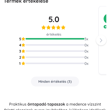
Termék értékelése
5.0
V
H
értékelés
5
3
x
4
0
x
3
0
x
2
0
x
1
0
x
Minden értékelés
(
3
)
Praktikus
öntapadó tapaszok
a medence vízszint