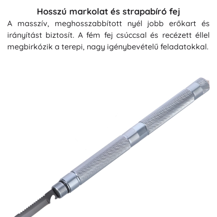
Hosszú markolat és strapabíró fej
A masszív, meghosszabbított nyél jobb erőkart és
irányítást biztosít. A fém fej csúccsal és recézett éllel
megbirkózik a terepi, nagy igénybevételű feladatokkal.