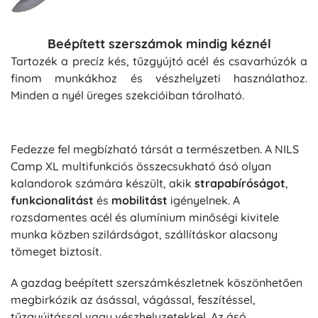
Beépített szerszámok mindig kéznél
Tartozék a precíz kés, tűzgyújtó acél és csavarhúzók a
finom munkákhoz és vészhelyzeti használathoz.
Minden a nyél üreges szekcióiban tárolható.
Fedezze fel megbízható társát a természetben. A NILS
Camp XL multifunkciós összecsukható ásó olyan
kalandorok számára készült, akik
strapabíróságot
,
funkcionalitást
és
mobilitást
igényelnek. A
rozsdamentes acél és alumínium minőségi kivitele
munka közben szilárdságot, szállításkor alacsony
tömeget biztosít.
A gazdag beépített szerszámkészletnek köszönhetően
megbirkózik az ásással, vágással, feszítéssel,
tűzgyújtással vagy vészhelyzetekkel. Az ásó