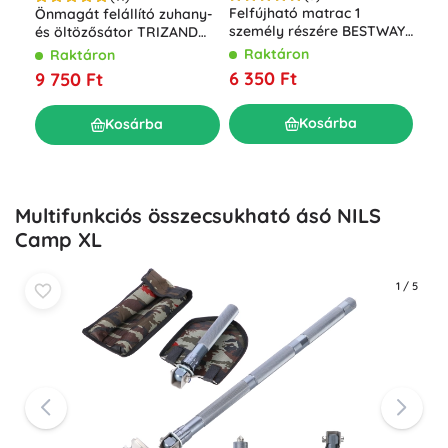
Felfújható matrac 1
Önmagát felállító zuhany-
Mik
személy részére BESTWAY
és öltözősátor TRIZAND
öss
Air Mattress Jr. Twin 185 ×
fekete
ele
Raktáron
Raktáron
R
76 × 28 cm lábpumpával
nyi
6 350 Ft
9 750 Ft
15 
Kosárba
Kosárba
Multifunkciós összecsukható ásó NILS
Camp XL
1
/
5