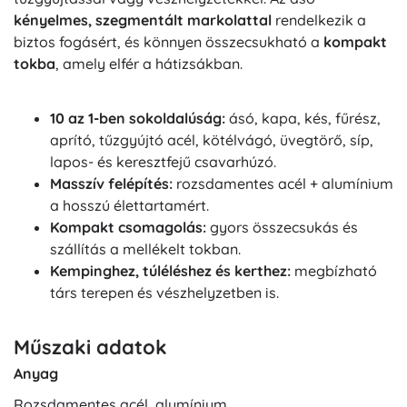
kényelmes, szegmentált markolattal
rendelkezik a
biztos fogásért, és könnyen összecsukható a
kompakt
tokba
, amely elfér a hátizsákban.
10 az 1-ben sokoldalúság:
ásó, kapa, kés, fűrész,
aprító, tűzgyújtó acél, kötélvágó, üvegtörő, síp,
lapos- és keresztfejű csavarhúzó.
Masszív felépítés:
rozsdamentes acél + alumínium
a hosszú élettartamért.
Kompakt csomagolás:
gyors összecsukás és
szállítás a mellékelt tokban.
Kempinghez, túléléshez és kerthez:
megbízható
társ terepen és vészhelyzetben is.
Műszaki adatok
Anyag
Rozsdamentes acél, alumínium