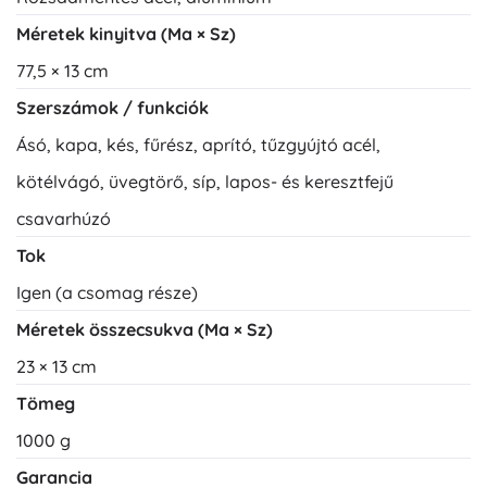
Méretek kinyitva (Ma × Sz)
77,5 × 13 cm
Szerszámok / funkciók
Ásó, kapa, kés, fűrész, aprító, tűzgyújtó acél,
kötélvágó, üvegtörő, síp, lapos- és keresztfejű
csavarhúzó
Tok
Igen (a csomag része)
Méretek összecsukva (Ma × Sz)
23 × 13 cm
Tömeg
1000 g
Garancia