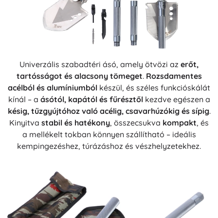
Univerzális szabadtéri ásó, amely ötvözi az
erőt,
tartósságot és alacsony tömeget
.
Rozsdamentes
acélból és alumíniumból
készül, és széles funkcióskálát
kínál – a
ásótól, kapától és fűrésztől
kezdve egészen a
késig, tűzgyújtóhoz való acélig, csavarhúzókig és sípig
.
Kinyitva
stabil és hatékony
, összecsukva
kompakt
, és
a mellékelt tokban könnyen szállítható – ideális
kempingezéshez, túrázáshoz és vészhelyzetekhez.