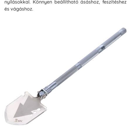
nyílásokkal. Könnyen beállítható ásáshoz, feszítéshez
és vágáshoz.