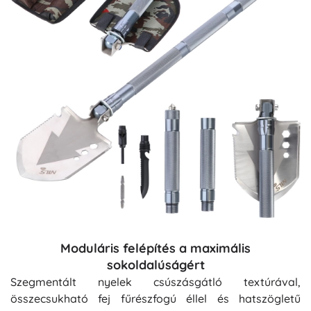
Moduláris felépítés a maximális
sokoldalúságért
Szegmentált nyelek csúszásgátló textúrával,
összecsukható fej fűrészfogú éllel és hatszögletű