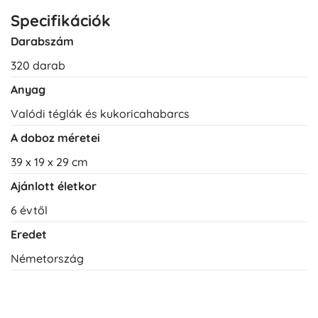
Specifikációk
Darabszám
320 darab
Anyag
Valódi téglák és kukoricahabarcs
A doboz méretei
39 x 19 x 29 cm
Ajánlott életkor
6 évtől
Eredet
Németország