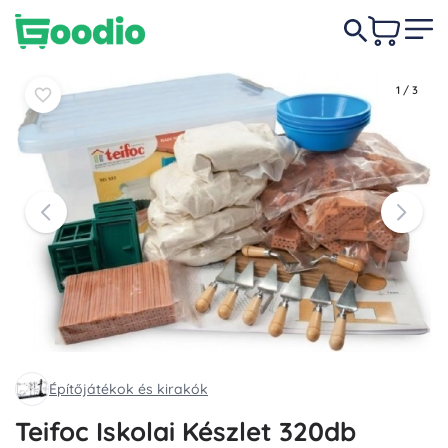
45 490 Ft
Kosárba
Kosárba
1
/
3
Építőjátékok és kirakók
Teifoc Iskolai Készlet 320db