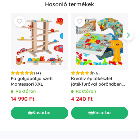
Hasonló termékek
(14)
(6)
Fa golyópálya szett
Kreatív építőkészlet
Bof
Montessori XXL
játékfúróval bőröndben,
épí
261 darab
Raktáron
Raktáron
R
14 990 Ft
4 240 Ft
28
Kosárba
Kosárba