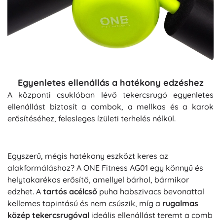
Egyenletes ellenállás a hatékony edzéshez
A központi csuklóban lévő tekercsrugó egyenletes
ellenállást biztosít a combok, a mellkas és a karok
erősítéséhez, felesleges ízületi terhelés nélkül.
Egyszerű, mégis hatékony eszközt keres az
alakformáláshoz? A ONE Fitness AG01 egy könnyű és
helytakarékos erősítő, amellyel bárhol, bármikor
edzhet. A
tartós acélcső
puha habszivacs bevonattal
kellemes tapintású és nem csúszik, míg a
rugalmas
közép tekercsrugóval
ideális ellenállást teremt a comb