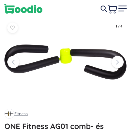
2 040 Ft
Kosárba
Kosárba
1
/
4
Fitness
ONE Fitness AG01 comb- és