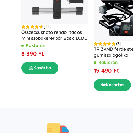
(22)
Összecsukható rehabilitációs
mini szobakerékpár Basic LCD
kijelzővel
(3)
Raktáron
TRIZAND ferde ste
8 390 Ft
gumiszalagokkal
Raktáron
Kosárba
19 490 Ft
Kosárba