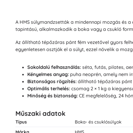
A HMS súlymandzsetták a mindennapi mozgás és a cél
tapintású, alkalmazkodik a boka vagy a csukló for
Az állítható tépőzáras pánt fém vezetővel gyors fel
egyenletesen osztják el a súlyt, ezzel növelik a mozg
Sokoldalú felhasználás:
séta, futás, pilates, ae
Kényelmes anyag:
puha neoprén, amely nem irrit
Biztonságos rögzítés:
állítható tépőzáras pánt
Optimális terhelés:
csomag 2 × 1 kg a kiegyens
Minőség és biztonság:
CE megfelelőség, 24 hón
Műszaki adatok
Típus
Boka- és csuklósúlyok
Márka
HMS