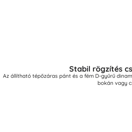
Stabil rögzítés c
Az állítható tépőzáras pánt és a fém D-gyűrű dinam
bokán vagy c