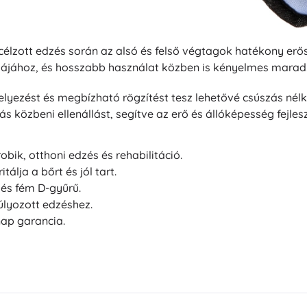
zott edzés során az alsó és felső végtagok hatékony erősít
májához, és hosszabb használat közben is kényelmes marad
helyezést és megbízható rögzítést tesz lehetővé csúszás nél
ás közbeni ellenállást, segítve az erő és állóképesség fejles
robik, otthoni edzés és rehabilitáció.
álja a bőrt és jól tart.
 és fém D-gyűrű.
úlyozott edzéshez.
ap garancia.