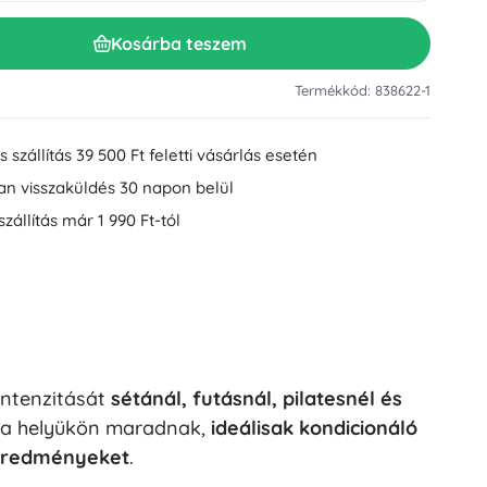
Mosdókiegészítők
Dekorációk
Kosárba teszem
WC-kiegészítők
Kád- és zuhanykiegészítők
Figurák
Termékkód: 838622-1
Fürdőszobai textíliák
 szállítás 39 500 Ft feletti vásárlás esetén
an visszaküldés 30 napon belül
szállítás már 1 990 Ft-tól
Babák és kisbabák
intenzitását
sétánál, futásnál, pilatesnél és
Könyvek
 a helyükön maradnak,
ideálisak kondicionáló
 eredményeket
.