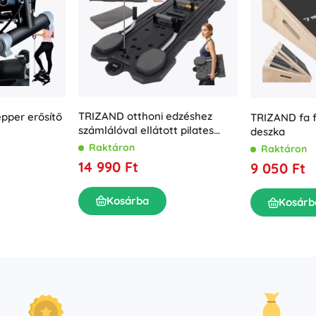
TRIZAND otthoni edzéshez
pper erősítő
TRIZAND fa f
számlálóval ellátott pilates
deszka
deszka
Raktáron
Raktáron
14 990 Ft
9 050 Ft
Kosárba
Kosárb