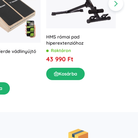
HMS római pad
hiperextenzióhoz
Raktáron
Nagy e
erde vádlinyújtó
koordin
43 990 Ft
miniak
Rakt
9 090
Kosárba
K
a