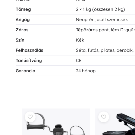
Tömeg
2 × 1 kg (összesen 2 kg)
Anyag
Neoprén, acél szemcsék
Zárás
Tépőzáras pánt, fém D-gyű
Szín
Kék
Felhasználás
Séta, futás, pilates, aerobik,
Tanúsítvány
CE
Garancia
24 hónap