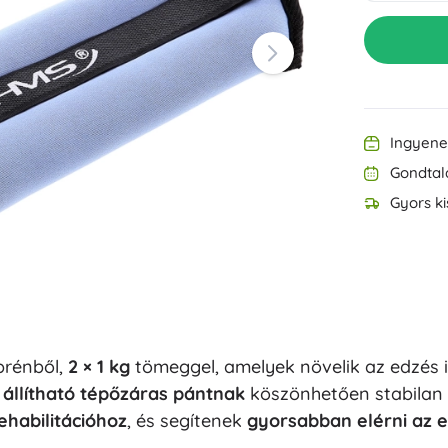
Felszerelés a legkisebbeknek
Zene
Grillezés
Dekorációk
Biztonság
Iskola
Rendezés
Éjszakai világítás
Ingyenes
Gondtal
Gyors ki
Party
prénből,
2 × 1 kg
tömeggel, amelyek növelik az edzés 
Vízijátékok
z
állítható tépőzáras pántnak
köszönhetően stabilan
ehabilitációhoz
, és segítenek
gyorsabban elérni az