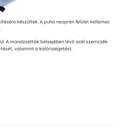
ésére készültek. A puha neoprén felület kellemes
.
kül. A mandzsetták belsejében lévő acél szemcsék
ztését, valamint a kalóriaégetést.