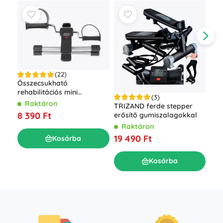
(22)
Összecsukható
rehabilitációs mini
(3)
szobakerékpár Basic LCD
Raktáron
Oko
TRIZAND ferde stepper
kijelzővel
súl
8 390 Ft
erősítő gumiszalagokkal
TR
R
Raktáron
7 8
19 490 Ft
Kosárba
Kosárba