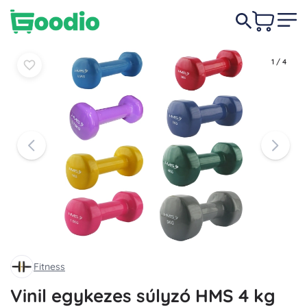
5 150 Ft
Kosárba
Kosárba
1
/
4
Fitness
Vinil egykezes súlyzó HMS 4 kg