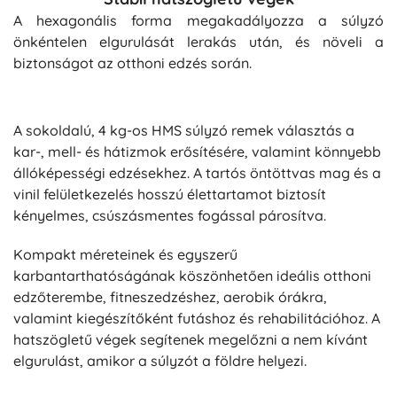
A hexagonális forma megakadályozza a súlyzó
önkéntelen elgurulását lerakás után, és növeli a
biztonságot az otthoni edzés során.
A sokoldalú, 4 kg-os HMS súlyzó remek választás a
kar-, mell- és hátizmok erősítésére, valamint könnyebb
állóképességi edzésekhez. A tartós öntöttvas mag és a
vinil felületkezelés hosszú élettartamot biztosít
kényelmes, csúszásmentes fogással párosítva.
Kompakt méreteinek és egyszerű
karbantarthatóságának köszönhetően ideális otthoni
edzőterembe, fitneszedzéshez, aerobik órákra,
valamint kiegészítőként futáshoz és rehabilitációhoz. A
hatszögletű végek segítenek megelőzni a nem kívánt
elgurulást, amikor a súlyzót a földre helyezi.