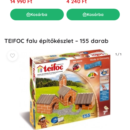
14 990 Ft
4 240 Ft
28
Kosárba
Kosárba
TEIFOC falu építőkészlet – 155 darab
1
/
1