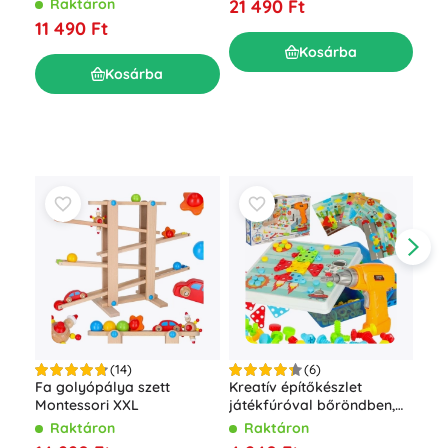
45
Raktáron
21 490 Ft
11 490 Ft
Kosárba
Kosárba
(14)
(6)
Fa golyópálya szett
Kreatív építőkészlet
Bof
Montessori XXL
játékfúróval bőröndben,
épí
261 darab
Raktáron
Raktáron
R