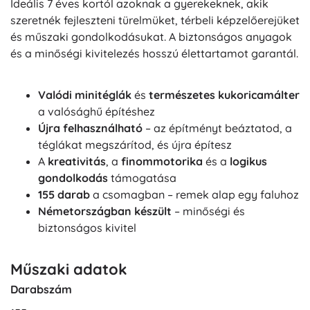
Ideális 7 éves kortól azoknak a gyerekeknek, akik
szeretnék fejleszteni türelmüket, térbeli képzelőerejüket
és műszaki gondolkodásukat. A biztonságos anyagok
és a minőségi kivitelezés hosszú élettartamot garantál.
Valódi minitéglák
és
természetes kukoricamálter
a valósághű építéshez
Újra felhasználható
– az építményt beáztatod, a
téglákat megszárítod, és újra építesz
A
kreativitás
, a
finommotorika
és a
logikus
gondolkodás
támogatása
155 darab
a csomagban – remek alap egy faluhoz
Németországban készült
– minőségi és
biztonságos kivitel
Műszaki adatok
Darabszám