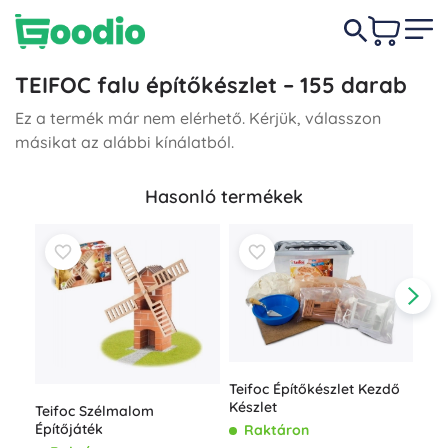
TEIFOC falu építőkészlet – 155 darab
Ez a termék már nem elérhető. Kérjük, válasszon
másikat az alábbi kínálatból.
Hasonló termékek
Teif
Teifoc Építőkészlet Kezdő
320
Készlet
Teifoc Szélmalom
R
Építőjáték
Raktáron