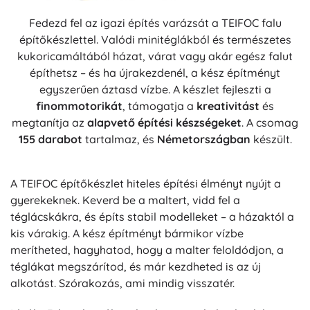
Fedezd fel az igazi építés varázsát a TEIFOC falu
építőkészlettel. Valódi minitéglákból és természetes
kukoricamál­tából házat, várat vagy akár egész falut
építhetsz – és ha újrakezdenél, a kész építményt
egyszerűen áztasd vízbe. A készlet fejleszti a
finommotorikát
, támogatja a
kreativitást
és
megtanítja az
alapvető építési készségeket
. A csomag
155 darabot
tartalmaz, és
Németországban
készült.
A TEIFOC építőkészlet hiteles építési élményt nyújt a
gyerekeknek. Keverd be a maltert, vidd fel a
téglácskákra, és építs stabil modelleket – a házaktól a
kis várakig. A kész építményt bármikor vízbe
merítheted, hagyhatod, hogy a malter feloldódjon, a
téglákat megszárítod, és már kezdheted is az új
alkotást. Szórakozás, ami mindig visszatér.