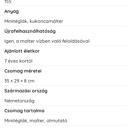
155
Anyag
Minitéglák, kukoricamálter
Újrafelhasználhatóság
Igen, a malter vízben való feloldásával
Ajánlott életkor
7 éves kortól
Csomag méretei
35 × 29 × 8 cm
Származási ország
Németország
Csomag tartalma
Minitéglák, malter, útmutató