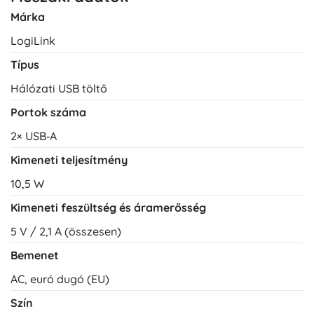
Márka
LogiLink
Típus
Hálózati USB töltő
Portok száma
2× USB‑A
Kimeneti teljesítmény
10,5 W
Kimeneti feszültség és áramerősség
5 V / 2,1 A (összesen)
Bemenet
AC, euró dugó (EU)
Szín