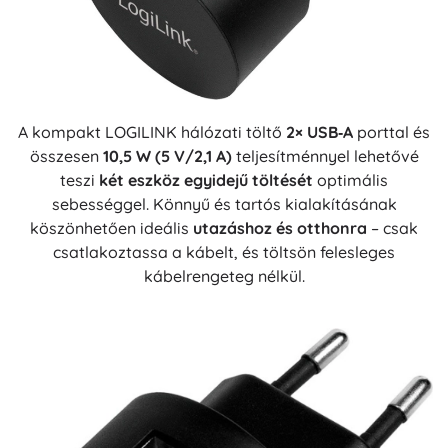
A kompakt LOGILINK hálózati töltő
2× USB‑A
porttal és
összesen
10,5 W (5 V/2,1 A)
teljesítménnyel lehetővé
teszi
két eszköz egyidejű töltését
optimális
sebességgel. Könnyű és tartós kialakításának
köszönhetően ideális
utazáshoz és otthonra
– csak
csatlakoztassa a kábelt, és töltsön felesleges
kábelrengeteg nélkül.