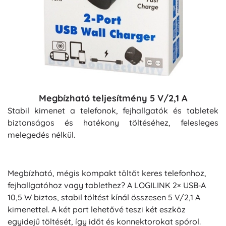
Megbízható teljesítmény 5 V/2,1 A
Stabil kimenet a telefonok, fejhallgatók és tabletek
biztonságos és hatékony töltéséhez, felesleges
melegedés nélkül.
Megbízható, mégis kompakt töltőt keres telefonhoz,
fejhallgatóhoz vagy tablethez? A LOGILINK 2× USB‑A
10,5 W biztos, stabil töltést kínál összesen 5 V/2,1 A
kimenettel. A két port lehetővé teszi két eszköz
egyidejű töltését, így időt és konnektorokat spórol.