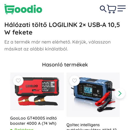
Hálózati töltő LOGILINK 2× USB‑A 10,5
W fekete
Ez a termék már nem elérhető. Kérjük, válasszon
másikat az alábbi kínálatból.
Hasonló termékek
GooLoo GT4000S indító
booster 4000 A (74 Wh)
Qoltec intelligens