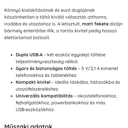
Könnyű kialakításának és euró dugójának
köszönhetően a töltő kiváló választás otthonra,
irodába és utazáshoz is. A letisztult,
matt fekete
dizájn
bármely enteriőrbe illik, a tartós kivitel pedig hosszú
élettartamot biztosít.
Dupla USB‑A
– két eszköz egyidejű töltése
teljesítményveszteség nélkül.
Gyors és biztonságos töltés
– 5 V/2,1 A kimenet
telefonokhoz és tabletekhez.
Kompakt kivitel
– ideális táskába, hátizsákba és
utazófelszereléshez.
Univerzális kompatibilitás
– okostelefonokhoz,
fejhallgatókhoz, powerbankokhoz és más
USB‑eszközökhöz.
Műszaki adatok