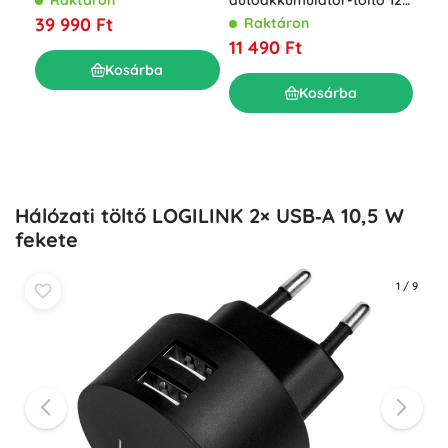
Raktáron
autóakkumulátor-töltő 12
UTR
V 15 A, javító funkcióval
39 990 Ft
Raktáron
és 
AGM/GEL/LiFePO4
11 490 Ft
akkukhoz
R
Kosárba
31 
Kosárba
Hálózati töltő LOGILINK 2× USB‑A 10,5 W
fekete
1
/
9