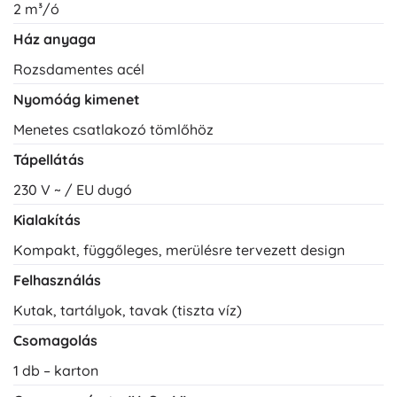
2 m³/ó
Ház anyaga
Rozsdamentes acél
Nyomóág kimenet
Menetes csatlakozó tömlőhöz
Tápellátás
230 V ~ / EU dugó
Kialakítás
Kompakt, függőleges, merülésre tervezett design
Felhasználás
Kutak, tartályok, tavak (tiszta víz)
Csomagolás
1 db – karton