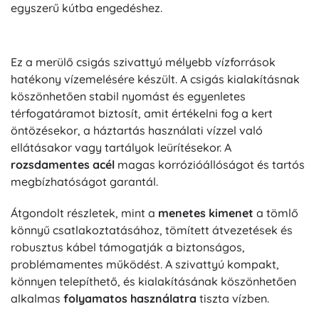
egyszerű kútba engedéshez.
Ez a merülő csigás szivattyú mélyebb vízforrások
hatékony vízemelésére készült. A csigás kialakításnak
köszönhetően stabil nyomást és egyenletes
térfogatáramot biztosít, amit értékelni fog a kert
öntözésekor, a háztartás használati vízzel való
ellátásakor vagy tartályok leürítésekor. A
rozsdamentes acél
magas korrózióállóságot és tartós
megbízhatóságot garantál.
Átgondolt részletek, mint a
menetes kimenet
a tömlő
könnyű csatlakoztatásához, tömített átvezetések és
robusztus kábel támogatják a biztonságos,
problémamentes működést. A szivattyú kompakt,
könnyen telepíthető, és kialakításának köszönhetően
alkalmas
folyamatos használatra
tiszta vízben.