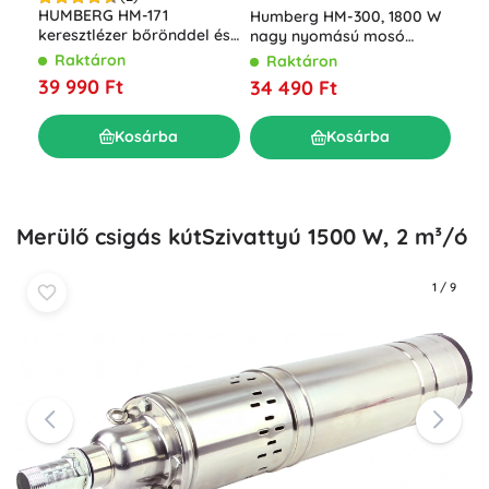
Akk
HUMBERG HM-171
Humberg HM-300, 1800 W
LED
keresztlézer bőrönddel és
nagy nyomású mosó
akk
állvánnyal, 4D 16 vonal,
feltekerhető tömlővel, 230
R
Raktáron
Raktáron
tar
zöld sugár
bar
7 0
39 990 Ft
34 490 Ft
Kosárba
Kosárba
Merülő csigás kútSzivattyú 1500 W, 2 m³/ó
1
/
9