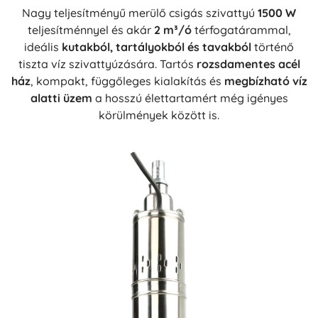
Nagy teljesítményű merülő csigás szivattyú
1500 W
teljesítménnyel és akár
2 m³/ó
térfogatárammal,
ideális
kutakból, tartályokból és tavakból
történő
tiszta víz szivattyúzására. Tartós
rozsdamentes acél
ház
, kompakt, függőleges kialakítás és
megbízható víz
alatti üzem
a hosszú élettartamért még igényes
körülmények között is.