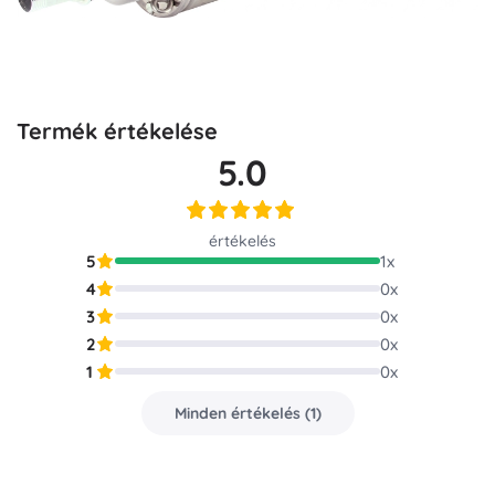
Termék értékelése
5.0
értékelés
5
1
x
4
0
x
3
0
x
2
0
x
1
0
x
Minden értékelés
(
1
)