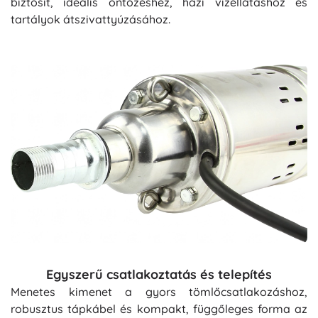
biztosít, ideális öntözéshez, házi vízellátáshoz és
tartályok átszivattyúzásához.
Egyszerű csatlakoztatás és telepítés
Menetes kimenet a gyors tömlőcsatlakozáshoz,
robusztus tápkábel és kompakt, függőleges forma az