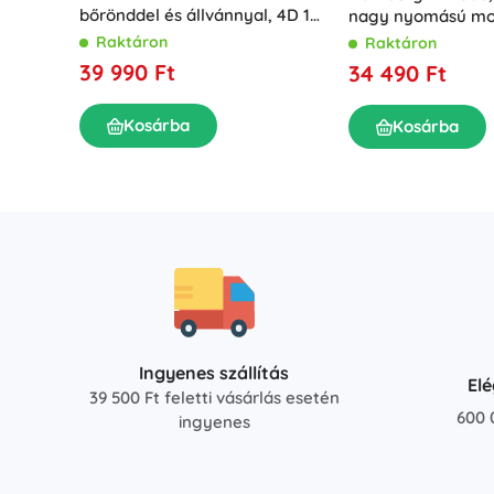
bőrönddel és állvánnyal, 4D 16
nagy nyomású mo
vonal, zöld sugár
feltekerhető tömlő
Raktáron
Raktáron
39 990 Ft
34 490 Ft
Kosárba
Kosárba
Ingyenes szállítás
El
39 500 Ft feletti vásárlás esetén
600 
ingyenes