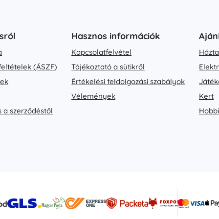
sról
Hasznos információk
Aján
a
Kapcsolatfelvétel
Házta
feltételek (ÁSZF)
Tájékoztató a sütikről
Elekt
vek
Értékelési feldolgozási szabályok
Játék
Vélemények
Kert
s a szerződéstől
Hobbi