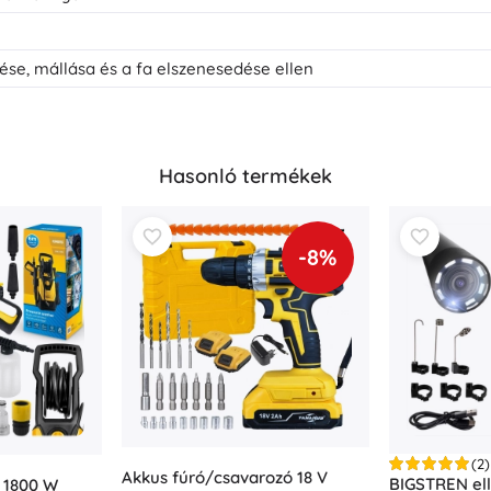
se, mállása és a fa elszenesedése ellen
Hasonló termékek
-8%
(2)
Akkus fúró/csavarozó 18 V
BIGSTREN el
 1800 W