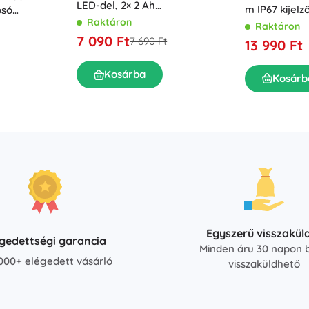
LED-del, 2× 2 Ah
m IP67 kijelz
só
akkumulátorral és tartozékos
Raktáron
LED
vel, 230 bar
Raktáron
kofferrel
7 090 Ft
7 690 Ft
13 990 Ft
Kosárba
Kosárb
Egyszerű visszakül
égedettségi garancia
Minden áru 30 napon b
000+ elégedett vásárló
visszaküldhető