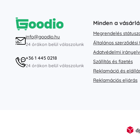
Minden a vásárlá
Megrendelés státusz
info@goodio.hu
Általános szerződési 
24 órákon belül válaszolunk
Adatvédelmi irányel
+36 1 445 0218
Szállítás és fizetés
24 órákon belül válaszolunk
Reklamáció és elállá
Reklamációs eljárás