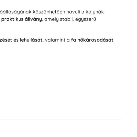
hőállóságának köszönhetően növeli a kályhák
y
praktikus állvány
, amely stabil, egyszerű
ését és lehullását
, valamint a
fa hőkárosodását
.