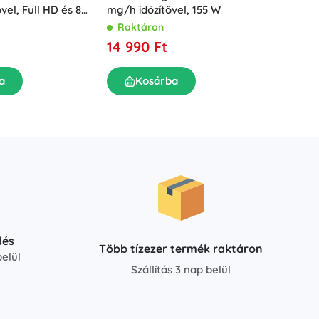
ővel, Full HD és 8
koronaf
mg/h időzítővel, 155 W
(6–68 
Rakt
Raktáron
14 49
14 990 Ft
a
K
Kosárba
dés
Több tízezer termék raktáron
elül
Szállítás 3 nap belül