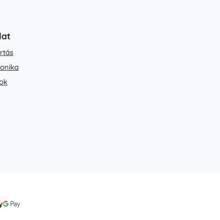
lat
rtás
ronika
ok