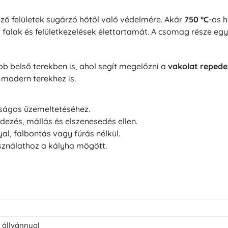
ő felületek sugárzó hőtől való védelmére. Akár
750 °C
-os 
falak és felületkezelések élettartamát. A csomag része eg
b belső terekben is, ahol segít megelőzni a
vakolat repedez
a modern terekhez is.
nságos üzemeltetéséhez.
edezés, mállás és elszenesedés ellen.
al, falbontás vagy fúrás nélkül.
asználathoz a kályha mögött.
 állvánnyal