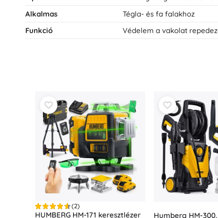
Alkalmas
Tégla- és fa falakhoz
Funkció
Védelem a vakolat repedezé
(2)
HUMBERG HM-171 keresztlézer
Humberg HM-300,