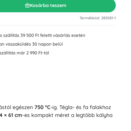
Kosárba teszem
Mosdókiegészítők
Dekorációk
WC-kiegészítők
Termékkód: 285081-1
Kád- és zuhanykiegészítők
Figurák
Fürdőszobai textíliák
 szállítás 39 500 Ft feletti vásárlás esetén
an visszaküldés 30 napon belül
szállítás már 2 990 Ft-tól
Babák és kisbabák
zástól egészen
750 °C
-ig. Tégla- és fa falakhoz
Könyvek
4 × 61 cm
-es kompakt méret a legtöbb kályha