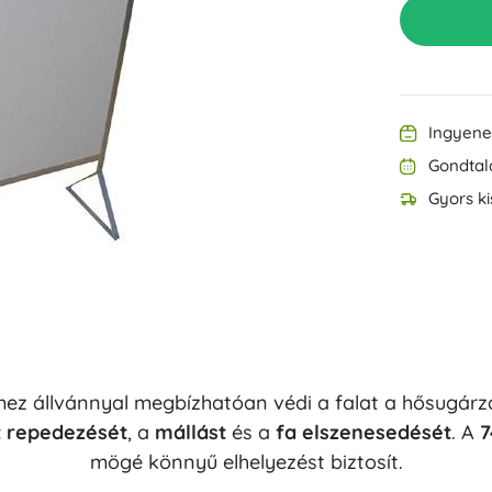
Irodaszerek
Zene
Grillezés
Rendszerezés
Bútor
Iskola
Ingyenes
Gondtal
Gyors ki
Party
mez állvánnyal megbízhatóan védi a falat a hősugár
Vízijátékok
t repedezését
, a
mállást
és a
fa elszenesedését
. A
7
mögé könnyű elhelyezést biztosít.