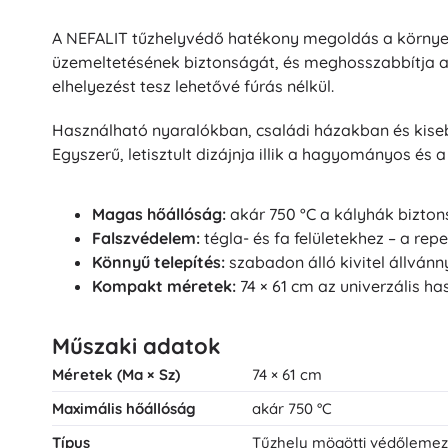
Puzzle
A NEFALIT tűzhelyvédő hatékony megoldás a környez
üzemeltetésének biztonságát, és meghosszabbítja a 
elhelyezést tesz lehetővé fúrás nélkül.
Használható nyaralókban, családi házakban és kiseb
Egyszerű, letisztult dizájnja illik a hagyományos és 
Magas hőállóság:
akár 750 °C a kályhák bizto
Falszvédelem:
tégla- és fa felületekhez – a rep
Könnyű telepítés:
szabadon álló kivitel állvánny
Kompakt méretek:
74 × 61 cm az univerzális h
Műszaki adatok
Méretek (Ma × Sz)
74 × 61 cm
Maximális hőállóság
akár 750 °C
Típus
Tűzhely mögötti védőlemez