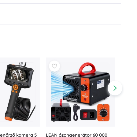
lenőrző kamera 5
BIGSTR
LEAN ózongenerátor 60 000