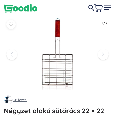
2 490 Ft
Kosárba
Kosárba
1
/
4
Grillezés
Négyzet alakú sütőrács 22 × 22