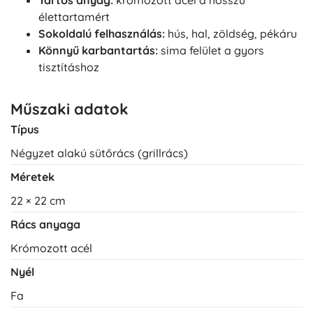
Tartós anyag:
krómozott acél a hosszú
élettartamért
Sokoldalú felhasználás:
hús, hal, zöldség, pékáru
Könnyű karbantartás:
sima felület a gyors
tisztításhoz
Műszaki adatok
Típus
Négyzet alakú sütőrács (grillrács)
Méretek
22 × 22 cm
Rács anyaga
Krómozott acél
Nyél
Fa