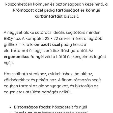
köszönhetően könnyen és biztonságosan kezelhető, a
krómozott acél
pedig
tartósságot
és
könnyű
karbantartást
biztosít.
A négyzet alakú sütőrács ideális segítőtárs minden
BBQ-hoz. A kompakt, 22 × 22 cm-es méret a legtöbb
grillhez illik, a
krómozott acél
pedig hosszú
élettartamot és egyszerű tisztítást garantál. Az
ergonomikus fa nyél
véd a hőtől és kényelmes fogást
nyújt.
Használható steakhez, csirkehúshoz, halakhoz,
zöldségekhez és pékáruhoz. A finom rácsozás segít
egyben tartani az alapanyagokat, és biztosítja az
egyenletes átsülést odaégés nélkül.
Biztonságos fogás:
hőszigetelt fa nyél