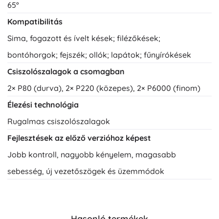
65°
Kompatibilitás
Sima, fogazott és ívelt kések; filézőkések;
bontóhorgok; fejszék; ollók; lapátok; fűnyírókések
Csiszolószalagok a csomagban
2× P80 (durva), 2× P220 (közepes), 2× P6000 (finom)
Élezési technológia
Rugalmas csiszolószalagok
Fejlesztések az előző verzióhoz képest
Jobb kontroll, nagyobb kényelem, magasabb
sebesség, új vezetőszögek és üzemmódok
Hasonló termékek