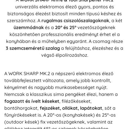
univerzális elektromos élező gyors, pontos és
biztonságos élezést biztosít minden típusú késhez és
szerszámhoz. A
rugalmas csiszolószalagoknak
, a két
üzemmódnak
és a
20° és 25°
vezetőszögeknek
köszönhetően professzionális eredményt érhet el a
konyhában és a műhelyben egyaránt. A csomag része
3 szemcseméretű szalag
a felújításhoz, élezéshez és a
végső élpolírozáshoz.
A WORK SHARP MK.2 a népszerű elektromos élező
továbbfejlesztett változata, amely jobb kontrollt,
kényelmet és nagyobb munkasebességet nyújt.
Nemcsak a klasszikus sima pengéket élezi, hanem a
fogazott és ívelt késeket
, filézőkéseket,
bontóhorgokat,
fejszéket, ollókat, lapátokat
, sőt a
fűnyírókéseket is. A 20°-os (konyhakések) és 25°-os
(outdoor kések) fix vezetőszögeknek, valamint az
ollókhoz integrált 65°-os szögnek köszönhetően