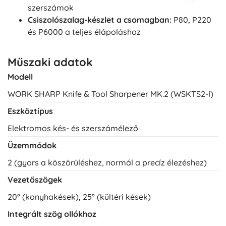
szerszámok
Csiszolószalag-készlet a csomagban:
P80, P220
és P6000 a teljes élápoláshoz
Műszaki adatok
Modell
WORK SHARP Knife & Tool Sharpener MK.2 (WSKTS2-I)
Eszköztípus
Elektromos kés- és szerszámélező
Üzemmódok
2 (gyors a köszörüléshez, normál a precíz élezéshez)
Vezetőszögek
20° (konyhakések), 25° (kültéri kések)
Integrált szög ollókhoz