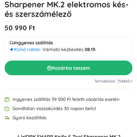
Sharpener MK.2 elektromos kés-
és szerszámélező
50 990 Ft
Ingyenes szállítás
Külső raktár
· Várható kézbesítés
08.19.
Kosárba teszem
Termékkód: 754865-1
Ingyenes szállítás 39 500 Ft feletti vásárlás esetén
Gondtalan visszaküldés 30 napon belül
Gyors kiszállítás
A
WORK SHARP Knife & Tool Sharpener MK.2