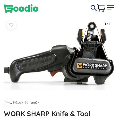
50 990 Ft
Kosárba
Kosárba
1
/
1
Kések és fenők
WORK SHARP Knife & Tool