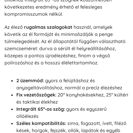
következetes eredmény érhető el felesleges
kompromisszumok nélkül.
Az élező
rugalmas szalagokat
használ, amelyek
követik az él formáját és minimalizálják a penge
túlmelegedését. Az él állapotától függően választható
szemcseméret: durva a sérült él helyreállításához,
közepes a pontos újraélezéshez, finom a végső
polírozáshoz és a hosszú élélettartamhoz.
2 üzemmód:
gyors a felújításhoz és
anyageltávolításhoz, normál a precíz élezéshez
Fix vezetőszögek:
20° konyhakésekhez, 25° kültéri
és taktikai élekhez
Integrált 65°-os szög:
gyors és egyszerű
ollóélezés
Széles kompatibilitás:
sima, fogazott, ívelt, filéző
kések, horgok, fejszék, ollók, lapátok és egyéb