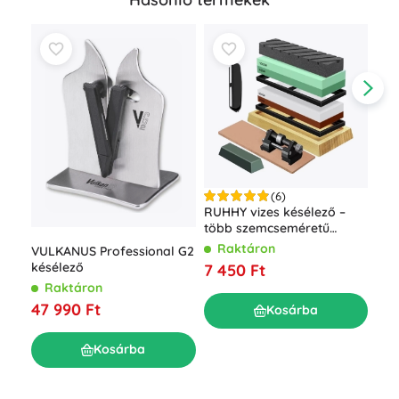
(6)
RUHHY vizes késélező –
Rem
több szemcseméretű
edé
készlet bőrszíjjal
üve
Raktáron
R
VULKANUS Professional G2
késélező
7 450 Ft
11 
Raktáron
47 990 Ft
Kosárba
Kosárba