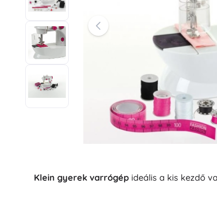
Irodaszerek
Rajzolás és írás
Kerti világítás
Rendszerezés
Bútor
Fa oktatójátékok
Építőkészletek és kirakók
Motorikus játékok
Montessori játékok
Didaktikai játékok
Mosókonyha
Játékok és fejtörők
Ruhaszárítás és teregetés
Vasalás
Szennyestartók
Játékok a legkisebbeknek
Mosógép-kiegészítők
Klein gyerek varrógép
ideális a kis kezdő v
Állatkák