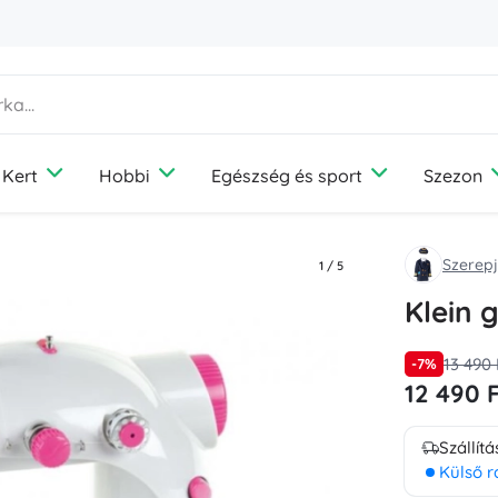
Kert
Hobbi
Egészség és sport
Szezon
Auto-motor
Otthon
Társasjátékok
Szórakozás
Kerti bútor
Fényképezés
Outdoor felszerelés
Nyaralás
Kiegészítők
Szerep
Akkumulátorok és töltés
Diffúzorok és illatok
Média
Túrafelszerelés
Utazás
Ékszerek
1
/
5
Belső felszerelés
Ruhatárolás és -rendezés
Játékkonzolok
Kemping
Hajkiegészítők
Klein 
Biztonság
Világítás
Drónok
Horgászat
Pénztárcák és tokok
Varrás és horgolás
Elektromos felszerelés
Védelem és biztonság
Projektorok
Gombászat
Esernyők és esőkabátok
13 490 
-7%
Autóápolás
Hőmérők és meteorológiai állomások
Elektromos járművek
12 490 
+
Mutasson többet
+
Mutasson többet
Könyvek
Fotelek, függőágyak és nyugágyak
Esküvő
Szállítá
Notebookok
Külső r
Gyerekszoba
Építőjátékok és kirakók