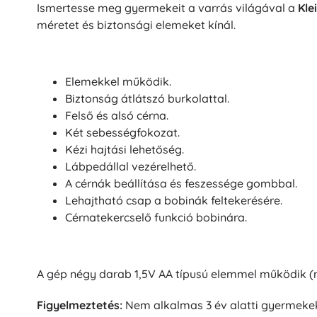
Puzzle
Ismertesse meg gyermekeit a varrás világával a
Kle
méretet és biztonsági elemeket kínál.
Elemekkel működik.
Biztonság átlátszó burkolattal.
Felső és alsó cérna.
Két sebességfokozat.
Kézi hajtási lehetőség.
Lábpedállal vezérelhető.
A cérnák beállítása és feszessége gombbal.
Lehajtható csap a bobinák feltekerésére.
Cérnatekercselő funkció bobinára.
A gép négy darab 1,5V AA típusú elemmel működik (n
Figyelmeztetés:
Nem alkalmas 3 év alatti gyermekek 