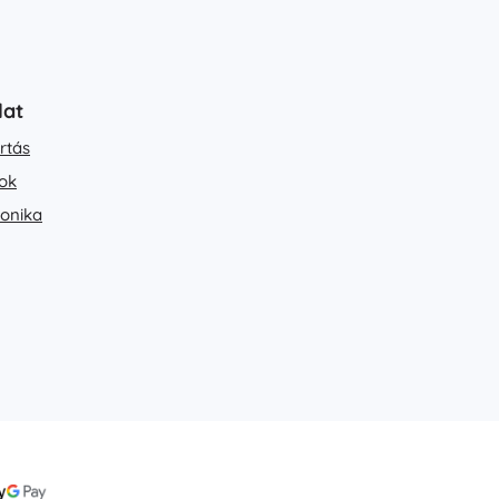
lat
rtás
ok
ronika