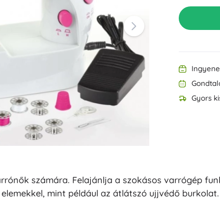
Felszerelés a legkisebbeknek
Zene
Grillezés
Dekorációk
Biztonság
Iskola
Rendezés
Éjszakai világítás
Ingyenes
Gondtal
Gyors ki
Party
arrónők számára. Felajánlja a szokásos varrógép funk
Vízijátékok
elemekkel, mint például az átlátszó ujjvédő burkolat.