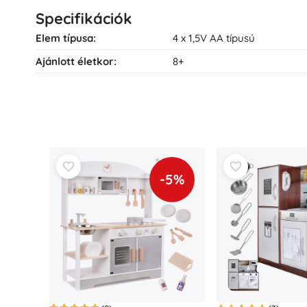
Specifikációk
Elem típusa:
4 x 1,5V AA típusú
Ajánlott életkor:
8+
-5%