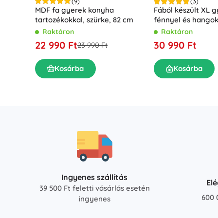
(9)
(3)
MDF fa gyerek konyha
Fából készült XL 
tartozékokkal, szürke, 82 cm
fénnyel és hangok
Raktáron
Raktáron
22 990 Ft
30 990 Ft
23 990 Ft
Kosárba
Kosárba
Ingyenes szállítás
El
39 500 Ft feletti vásárlás esetén
600 
ingyenes