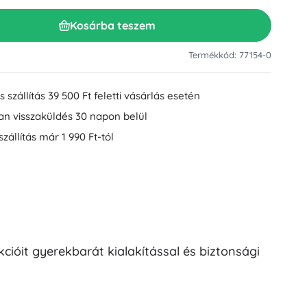
Mosdókiegészítők
Dekorációk
Kosárba teszem
WC-kiegészítők
Kád- és zuhanykiegészítők
Figurák
Termékkód: 77154-0
Fürdőszobai textíliák
 szállítás 39 500 Ft feletti vásárlás esetén
an visszaküldés 30 napon belül
szállítás már 1 990 Ft-tól
Babák és kisbabák
cióit gyerekbarát kialakítással és biztonsági
Könyvek