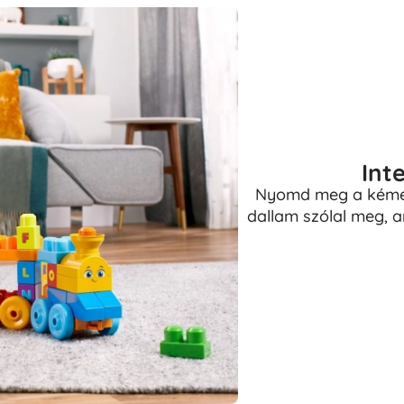
Int
Nyomd meg a kémén
dallam szólal meg, a