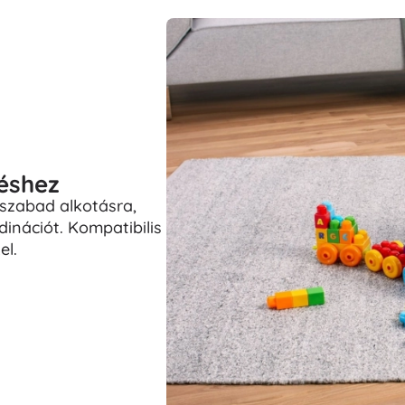
téshez
 szabad alkotásra,
dinációt. Kompatibilis
l.