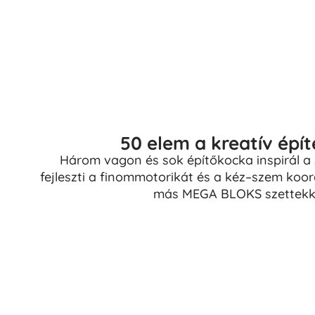
50 elem a kreatív épí
Három vagon és sok építőkocka inspirál a
fejleszti a finommotorikát és a kéz–szem koor
más MEGA BLOKS szettekke