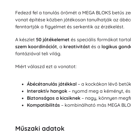
Fedezd fel a tanulás örömét a MEGA BLOKS betűs ze
vonat építése közben játékosan tanulhatják az ábéc
fenntartják a figyelmet és serkentik az érzékelést.
A készlet
50 játékelemet
és speciális formákat tarta
szem koordinációt
, a
kreativitást
és a
logikus gond
fantáziával teli világ.
Miért válaszd ezt a vonatot:
Ábécétanulás játékkal
– a kockákon lévő betűk
Interaktív hangok
– nyomd meg a kéményt, és é
Biztonságos a kicsiknek
– nagy, könnyen megfo
Kompatibilitás
– kombinálható más MEGA BLOK
Műszaki adatok