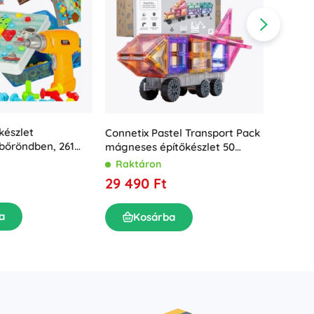
készlet
Boffin 
Connetix Pastel Transport Pack
 bőröndben, 261
építőké
mágneses építőkészlet 50
darab
Rakt
Raktáron
28 49
29 490 Ft
a
K
Kosárba