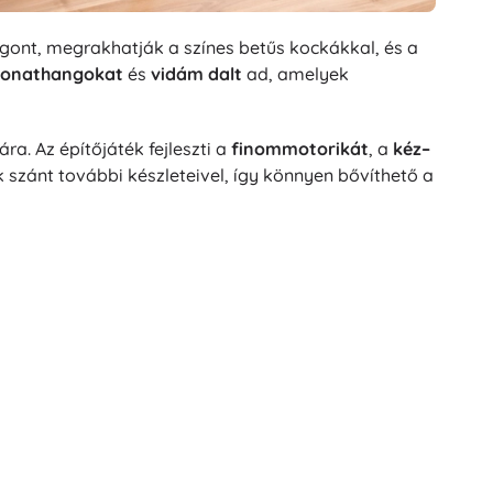
ont, megrakhatják a színes betűs kockákkal, és a
vonathangokat
és
vidám dalt
ad, amelyek
a. Az építőjáték fejleszti a
finommotorikát
, a
kéz–
szánt további készleteivel, így könnyen bővíthető a