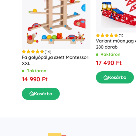
(1)
Variant műanyag é
280 darab
(14)
Raktáron
Fa golyópálya szett Montessori
17 490 Ft
XXL
Raktáron
Kosárba
14 990 Ft
Kosárba