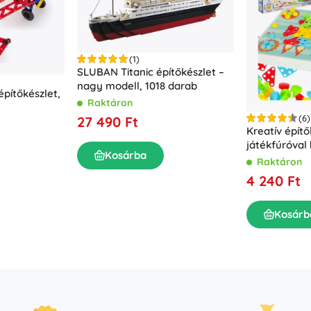
(1)
SLUBAN Titanic építőkészlet –
nagy modell, 1018 darab
pítőkészlet,
Raktáron
(6)
27 490 Ft
Kreatív építő
játékfúróval
Kosárba
darab
Raktáron
4 240 Ft
Kosárb