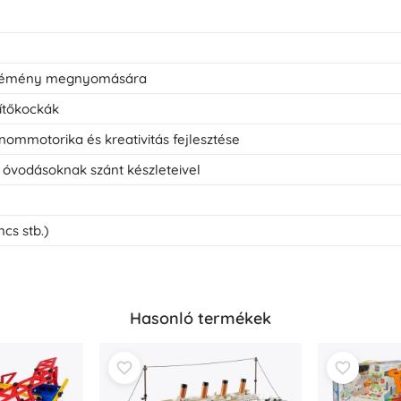
 kémény megnyomására
ítőkockák
inommotorika és kreativitás fejlesztése
óvodásoknak szánt készleteivel
cs stb.)
Hasonló termékek