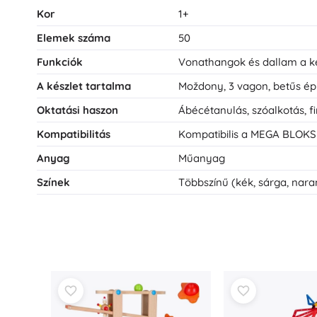
Kor
1+
Elemek száma
50
Funkciók
Vonathangok és dallam a
A készlet tartalma
Moždony, 3 vagon, betűs ép
Oktatási haszon
Ábécétanulás, szóalkotás, f
Kompatibilitás
Kompatibilis a MEGA BLOKS 
Anyag
Műanyag
Színek
Többszínű (kék, sárga, naran