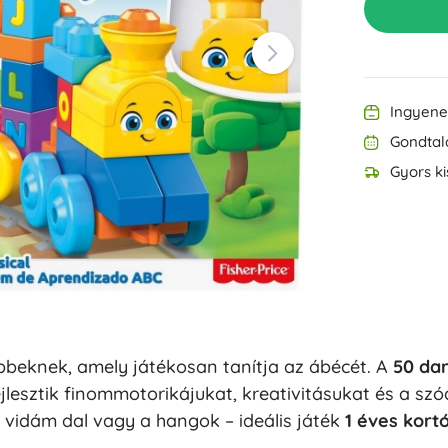
Felszerelés a legkisebbeknek
Zene
Grillezés
Dekorációk
Biztonság
Iskola
Rendezés
Ingyenes
Éjszakai világítás
Gondtal
Gyors ki
Party
bbeknek, amely játékosan tanítja az ábécét. A
50 da
Vízijátékok
esztik finommotorikájukat, kreativitásukat és a szó
 vidám dal vagy a hangok – ideális játék
1 éves kortó