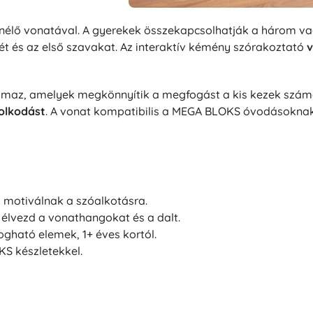
nélő vonatával. A gyerekek összekapcsolhatják a három vag
ét és az első szavakat. Az interaktív kémény szórakoztató
lmaz, amelyek megkönnyítik a megfogást a kis kezek számár
olkodást
. A vonat kompatibilis a MEGA BLOKS óvodásoknak 
 motiválnak a szóalkotásra.
lvezd a vonathangokat és a dalt.
gható elemek, 1+ éves kortól.
S készletekkel.