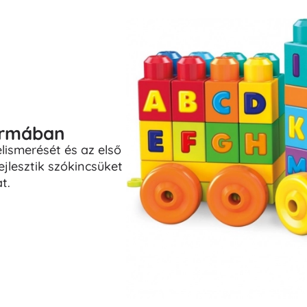
ormában
lismerését és az első
jlesztik szókincsüket
t.