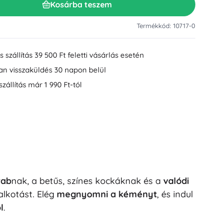
Kosárba teszem
Mosdókiegészítők
Dekorációk
WC-kiegészítők
Termékkód: 10717-0
Kád- és zuhanykiegészítők
Figurák
Fürdőszobai textíliák
 szállítás 39 500 Ft feletti vásárlás esetén
an visszaküldés 30 napon belül
szállítás már 1 990 Ft-tól
Babák és kisbabák
rab
nak, a betűs, színes kockáknak és a
valódi
Könyvek
alkotást. Elég
megnyomni a kéményt
, és indul
l
.