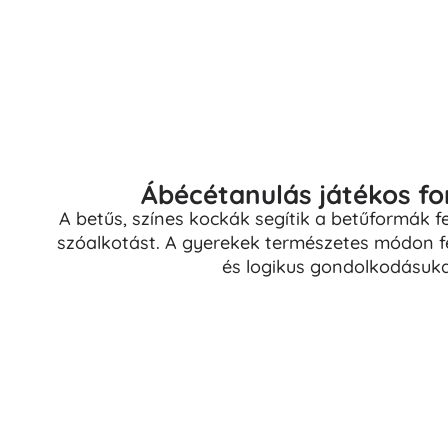
Puzzle
Ábécétanulás játékos f
A betűs, színes kockák segítik a betűformák fe
szóalkotást. A gyerekek természetes módon fe
és logikus gondolkodásuka