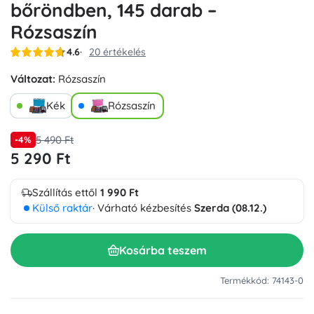
bőröndben, 145 darab –
Rózsaszín
4.6
20 értékelés
Változat:
Rózsaszín
Kék
Rózsaszín
5 490 Ft
-4%
5 290 Ft
Szállítás ettől
1 990 Ft
Külső raktár
· Várható kézbesítés
Szerda (08.12.)
Kosárba teszem
Termékkód: 74143-0