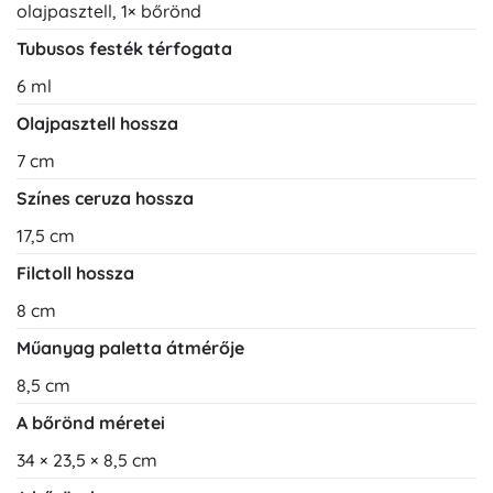
olajpasztell, 1× bőrönd
Tubusos festék térfogata
6 ml
Olajpasztell hossza
7 cm
Színes ceruza hossza
17,5 cm
Filctoll hossza
8 cm
Műanyag paletta átmérője
8,5 cm
A bőrönd méretei
34 × 23,5 × 8,5 cm