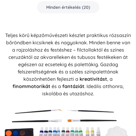
Minden értékelés
(
20
)
Teljes körű képzőművészeti készlet praktikus rózsaszín
bőröndben kicsiknek és nagyoknak. Minden benne van
a rajzoláshoz és festéshez – filctollaktól és színes
ceruzáktól az akvarelleken és tubusos festékeken át
egészen az ecsetekig és palettákig. Gazdag
felszereltségének és a széles színpalettának
köszönhetően fejleszti a
kreativitást
, a
finommotorikát
és a
fantáziát
. Ideális otthonra,
iskolába és utazáshoz.