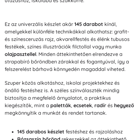
utazáshoz, iskolába és szakkörre.
Ez az univerzális készlet akár
145 darabot
kínál,
amelyekkel különféle technikákkal alkothatsz: grafit-
és színesceruzás rajz, akvarellfestés és élénk tubusos
festékek, színes illusztrációk filctollal vagy munka
olajpasztellel
. Minden áttekinthetően elrendezve a
strapabíró bőröndben zárakkal és fogantyúval, így a
felszerelést bárhová könnyedén magaddal viheted.
Szuper közös alkotáshoz, iskolai projektekhez és
önálló festéshez is. A széles színválaszték mindig
biztosítja a megfelelő árnyalatot, a praktikus
kiegészítők, mint a
paletták
,
ecsetek
,
radír
és
hegyező
megkönnyítik a munkát és rendet tartanak.
145 darabos készlet
festéshez és rajzoláshoz
Rózsaszín bőrönd
rekeszekkel az áttekinthető