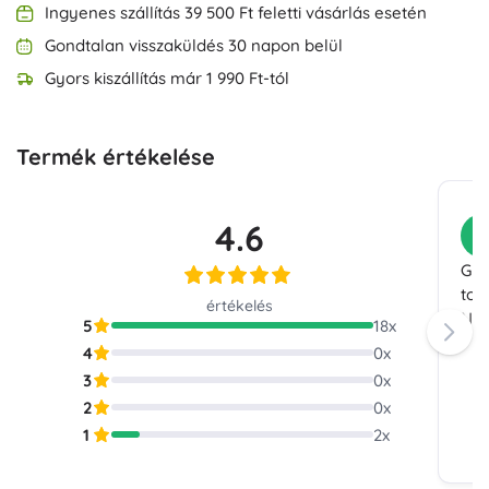
Ingyenes szállítás 39 500 Ft feletti vásárlás esetén
Gondtalan visszaküldés 30 napon belül
Gyors kiszállítás már 1 990 Ft-tól
Termék értékelése
4.6
V
Gyö
tol
értékelés
Nag
5
18
x
4
0
x
3
0
x
2
0
x
1
2
x