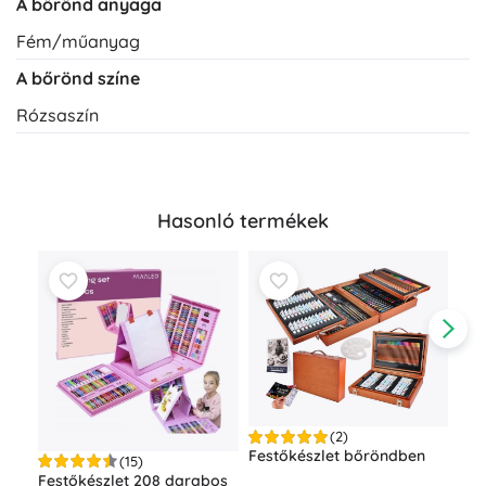
A bőrönd anyaga
Fém/műanyag
A bőrönd színe
Rózsaszín
Hasonló termékek
(2)
Festőkészlet bőröndben
(15)
Festőkészlet 208 darabos
Műv