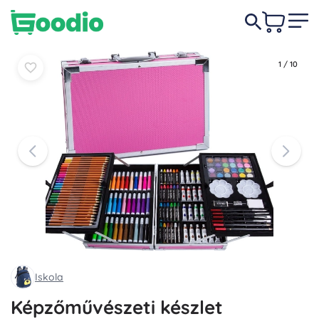
5 490 Ft
-4%
Kosárba
Kosárba
5 290 Ft
1
/
10
Iskola
Képzőművészeti készlet