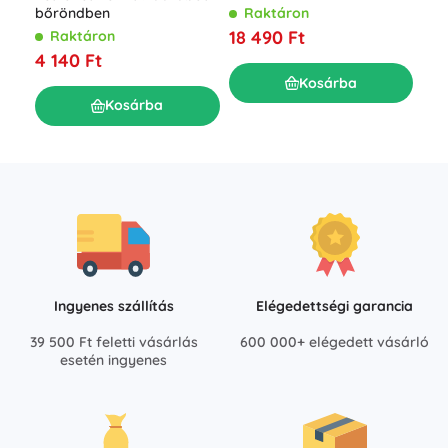
bőröndben
bőr
Raktáron
Maa
18 490 Ft
Raktáron
R
4 140 Ft
4 
Kosárba
Kosárba
Ingyenes szállítás
Elégedettségi garancia
39 500 Ft feletti vásárlás
600 000+ elégedett vásárló
esetén ingyenes