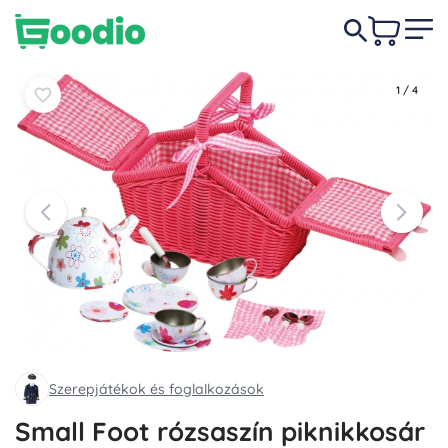
12 490 Ft
Kosárba
Kosárba
1
/
4
Szerepjátékok és foglalkozások
Small Foot rózsaszín piknikkosár