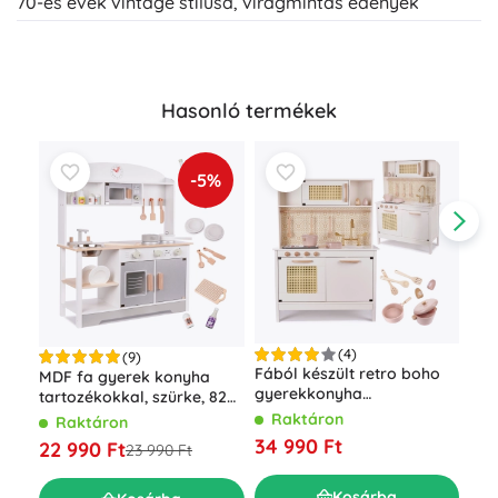
70-es évek vintage stílusa, virágmintás edények
Hasonló termékek
-5%
(4)
(9)
Fából készült retro boho
MDF fa gyerek konyha
Fáb
gyerekkonyha
tartozékokkal, szürke, 82
gye
kiegészítőkkel, 100 cm
cm
han
Raktáron
Raktáron
R
34 990 Ft
22 990 Ft
30
23 990 Ft
Kosárba