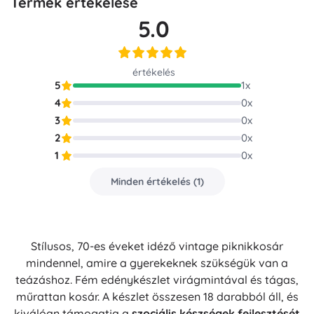
Termék értékelése
5.0
értékelés
5
1
x
4
0
x
3
0
x
2
0
x
1
0
x
Minden értékelés
(
1
)
Stílusos, 70-es éveket idéző vintage piknikkosár
mindennel, amire a gyerekeknek szükségük van a
teázáshoz. Fém edénykészlet virágmintával és tágas,
műrattan kosár. A készlet összesen 18 darabból áll, és
kiválóan támogatja a
szociális készségek fejlesztését