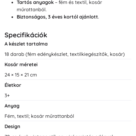
Tartós anyagok
– fém és textil, kosár
műrattanból.
Biztonságos, 3 éves kortól ajánlott
.
Specifikációk
A készlet tartalma
18 darab (fém edénykészlet, textilkiegészítők, kosár)
Kosár méretei
24 × 15 × 21 cm
Életkor
3+
Anyag
Fém, textil; kosár műrattanból
Design