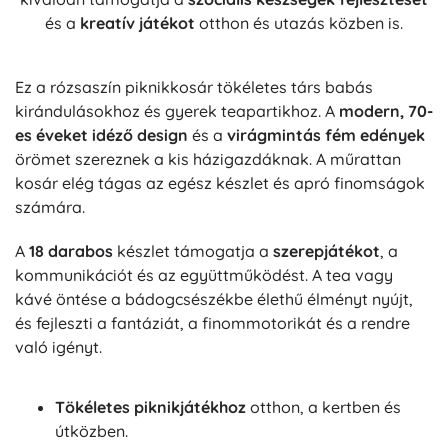
és a
kreatív játékot
otthon és utazás közben is.
Ez a rózsaszín piknikkosár tökéletes társ babás
kirándulásokhoz és gyerek teapartikhoz. A
modern, 70-
es éveket idéző design
és a
virágmintás fém edények
örömet szereznek a kis házigazdáknak. A műrattan
kosár elég tágas az egész készlet és apró finomságok
számára.
A
18 darabos
készlet támogatja a
szerepjátékot
, a
kommunikációt és az együttműködést. A tea vagy
kávé öntése a bádogcsészékbe élethű élményt nyújt,
és fejleszti a fantáziát, a finommotorikát és a rendre
való igényt.
Tökéletes piknikjátékhoz
otthon, a kertben és
útközben.