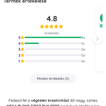
Termék értékelése
4.8
V
A
értékelés
5
4
x
4
1
x
3
0
x
2
0
x
1
0
x
Minden értékelés
(
5
)
Fedezd fel a
végtelen kreativitást
60 nagy, színes