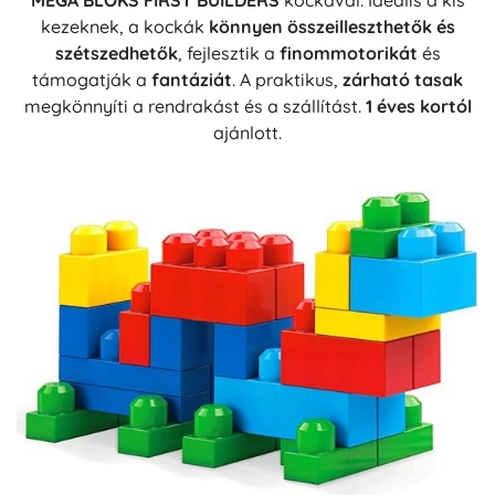
MEGA BLOKS FIRST BUILDERS
kockával. Ideális a kis
kezeknek, a kockák
könnyen összeilleszthetők és
szétszedhetők
, fejlesztik a
finommotorikát
és
támogatják a
fantáziát
. A praktikus,
zárható tasak
megkönnyíti a rendrakást és a szállítást.
1 éves kortól
ajánlott.