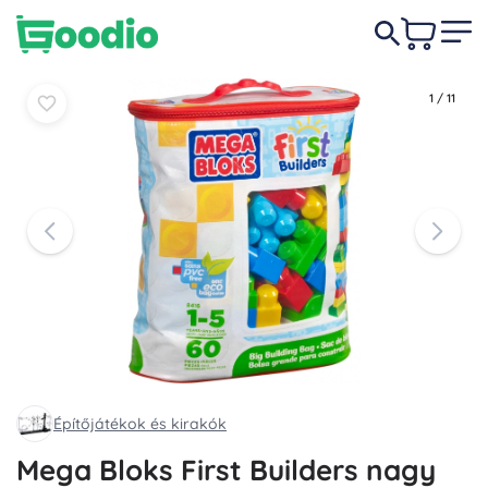
4 590 Ft
Kosárba
Kosárba
1
/
11
Építőjátékok és kirakók
Mega Bloks First Builders nagy