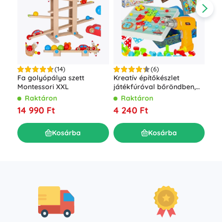
(14)
(6)
Fa golyópálya szett
Kreatív építőkészlet
Bof
Montessori XXL
játékfúróval bőröndben,
épí
261 darab
Raktáron
Raktáron
R
14 990 Ft
4 240 Ft
28
Kosárba
Kosárba