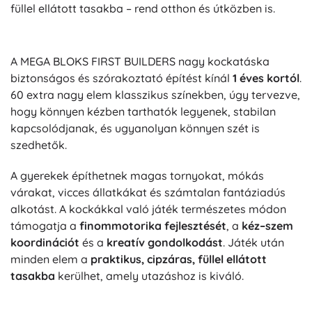
füllel ellátott tasakba – rend otthon és útközben is.
A MEGA BLOKS FIRST BUILDERS nagy kockatáska
biztonságos és szórakoztató építést kínál
1 éves kortól
.
60 extra nagy elem klasszikus színekben, úgy tervezve,
hogy könnyen kézben tarthatók legyenek, stabilan
kapcsolódjanak, és ugyanolyan könnyen szét is
szedhetők.
A gyerekek építhetnek magas tornyokat, mókás
várakat, vicces állatkákat és számtalan fantáziadús
alkotást. A kockákkal való játék természetes módon
támogatja a
finommotorika fejlesztését
, a
kéz–szem
koordinációt
és a
kreatív gondolkodást
. Játék után
minden elem a
praktikus, cipzáras, füllel ellátott
tasakba
kerülhet, amely utazáshoz is kiváló.