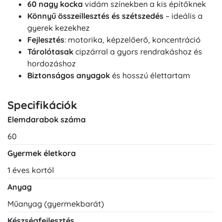
60 nagy kocka
vidám színekben a kis építőknek
Könnyű összeillesztés és szétszedés
– ideális a
gyerek kezekhez
Fejlesztés
: motorika, képzelőerő, koncentráció
Tárolótasak
cipzárral a gyors rendrakáshoz és
hordozáshoz
Biztonságos anyagok
és hosszú élettartam
Specifikációk
Elemdarabok száma
60
Gyermek életkora
1 éves kortól
Anyag
Műanyag (gyermekbarát)
Készségfejlesztés