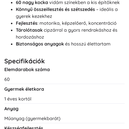
60 nagy kocka
vidám színekben a kis építőknek
Könnyű összeillesztés és szétszedés
– ideális a
gyerek kezekhez
Fejlesztés
: motorika, képzelőerő, koncentráció
Tárolótasak
cipzárral a gyors rendrakáshoz és
hordozáshoz
Biztonságos anyagok
és hosszú élettartam
Specifikációk
Elemdarabok száma
60
Gyermek életkora
1 éves kortól
Anyag
Műanyag (gyermekbarát)
Készségfejlesztés