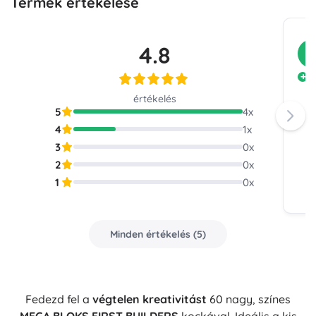
Termék értékelése
4.8
V
A
értékelés
5
4
x
4
1
x
3
0
x
2
0
x
1
0
x
Minden értékelés
(
5
)
Fedezd fel a
végtelen kreativitást
60 nagy, színes