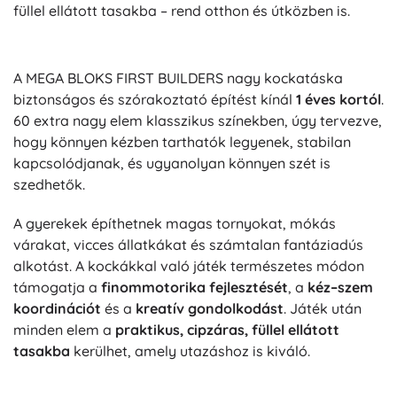
füllel ellátott tasakba – rend otthon és útközben is.
A MEGA BLOKS FIRST BUILDERS nagy kockatáska
biztonságos és szórakoztató építést kínál
1 éves kortól
.
60 extra nagy elem klasszikus színekben, úgy tervezve,
hogy könnyen kézben tarthatók legyenek, stabilan
kapcsolódjanak, és ugyanolyan könnyen szét is
szedhetők.
A gyerekek építhetnek magas tornyokat, mókás
várakat, vicces állatkákat és számtalan fantáziadús
alkotást. A kockákkal való játék természetes módon
támogatja a
finommotorika fejlesztését
, a
kéz–szem
koordinációt
és a
kreatív gondolkodást
. Játék után
minden elem a
praktikus, cipzáras, füllel ellátott
tasakba
kerülhet, amely utazáshoz is kiváló.