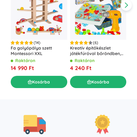
(14)
(6)
Fa golyópálya szett
Kreatív építőkészlet
Bof
Montessori XXL
játékfúróval bőröndben,
épí
261 darab
Raktáron
Raktáron
R
14 990 Ft
4 240 Ft
28
Kosárba
Kosárba