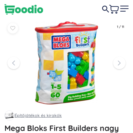
4 590 Ft
Kosárba
Kosárba
1
/
11
Építőjátékok és kirakók
Mega Bloks First Builders nagy