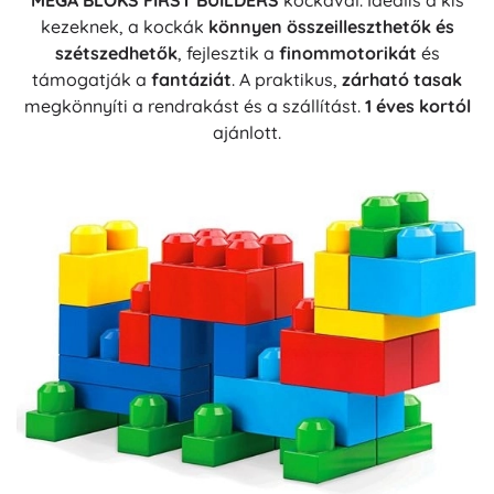
MEGA BLOKS FIRST BUILDERS
kockával. Ideális a kis
kezeknek, a kockák
könnyen összeilleszthetők és
szétszedhetők
, fejlesztik a
finommotorikát
és
támogatják a
fantáziát
. A praktikus,
zárható tasak
megkönnyíti a rendrakást és a szállítást.
1 éves kortól
ajánlott.