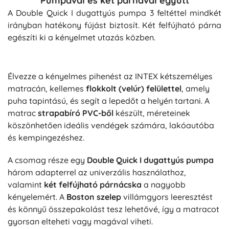
Pumpával és két párnával együtt
A Double Quick I dugattyús pumpa 3 feltéttel mindkét
irányban hatékony fújást biztosít. Két felfújható párna
egészíti ki a kényelmet utazás közben.
Élvezze a kényelmes pihenést az INTEX kétszemélyes
matracán, kellemes
flokkolt (velúr) felülettel
, amely
puha tapintású, és segít a lepedőt a helyén tartani. A
matrac
strapabíró PVC-ből
készült, méreteinek
köszönhetően ideális vendégek számára, lakóautóba
és kempingezéshez.
A csomag része egy
Double Quick I dugattyús pumpa
három adapterrel az univerzális használathoz,
valamint
két felfújható párnácska
a nagyobb
kényelemért. A
Boston szelep
villámgyors leeresztést
és könnyű összepakolást tesz lehetővé, így a matracot
gyorsan elteheti vagy magával viheti.