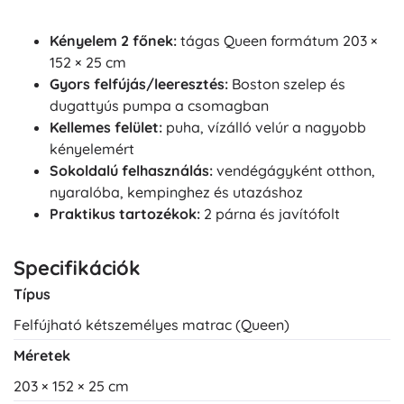
Kényelem 2 főnek:
tágas Queen formátum 203 ×
152 × 25 cm
Gyors felfújás/leeresztés:
Boston szelep és
dugattyús pumpa a csomagban
Kellemes felület:
puha, vízálló velúr a nagyobb
kényelemért
Sokoldalú felhasználás:
vendégágyként otthon,
nyaralóba, kempinghez és utazáshoz
Praktikus tartozékok:
2 párna és javítófolt
Specifikációk
Típus
Felfújható kétszemélyes matrac (Queen)
Méretek
203 × 152 × 25 cm