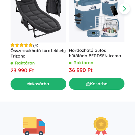
(4)
Hordozható autós
Összecsukható túrafekhely
Fel
hűtőláda BERDSEN Icemax
Trizand
ágy
29 l ECO móddal – kék
beé
Raktáron
Raktáron
R
pum
36 990 Ft
23 990 Ft
16 
Kosárba
Kosárba