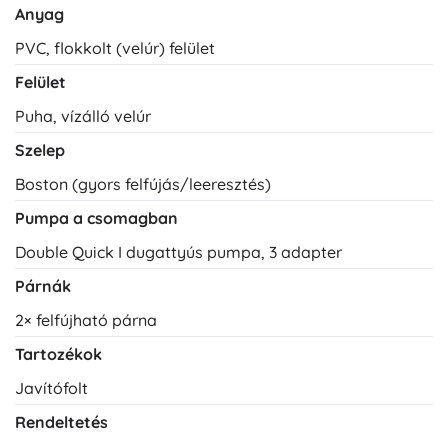
Anyag
PVC, flokkolt (velúr) felület
Felület
Puha, vízálló velúr
Szelep
Boston (gyors felfújás/leeresztés)
Pumpa a csomagban
Double Quick I dugattyús pumpa, 3 adapter
Párnák
2× felfújható párna
Tartozékok
Javítófolt
Rendeltetés