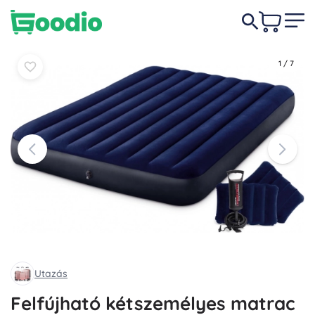
12 490 Ft
-16%
Kosárba
Kosárba
10 490 Ft
1
/
7
Utazás
Felfújható kétszemélyes matrac