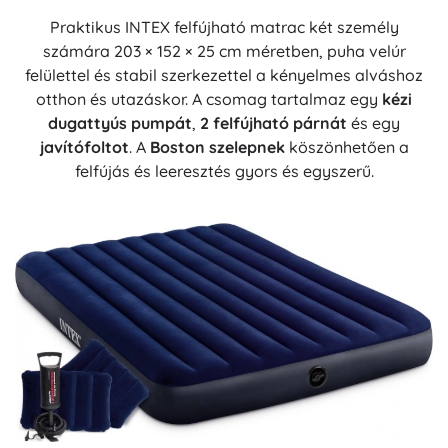
Praktikus INTEX felfújható matrac két személy
számára 203 × 152 × 25 cm méretben, puha velúr
felülettel és stabil szerkezettel a kényelmes alváshoz
otthon és utazáskor. A csomag tartalmaz egy
kézi
dugattyús pumpát
,
2 felfújható párnát
és egy
javítófoltot
. A
Boston szelepnek
köszönhetően a
felfújás és leeresztés gyors és egyszerű.