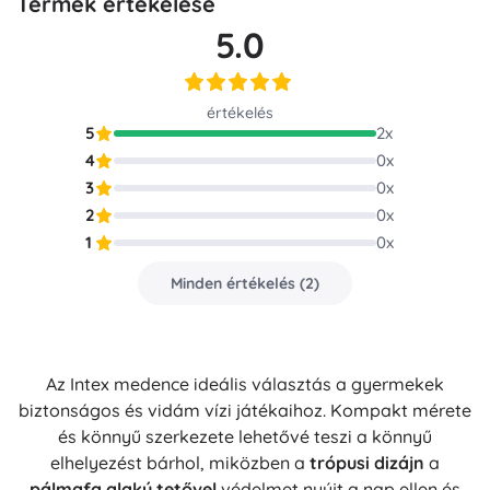
Termék értékelése
5.0
értékelés
5
2
x
4
0
x
3
0
x
2
0
x
1
0
x
Minden értékelés
(
2
)
Az Intex medence ideális választás a gyermekek
biztonságos és vidám vízi játékaihoz. Kompakt mérete
és könnyű szerkezete lehetővé teszi a könnyű
elhelyezést bárhol, miközben a
trópusi dizájn
a
pálmafa alakú tetővel
védelmet nyújt a nap ellen és