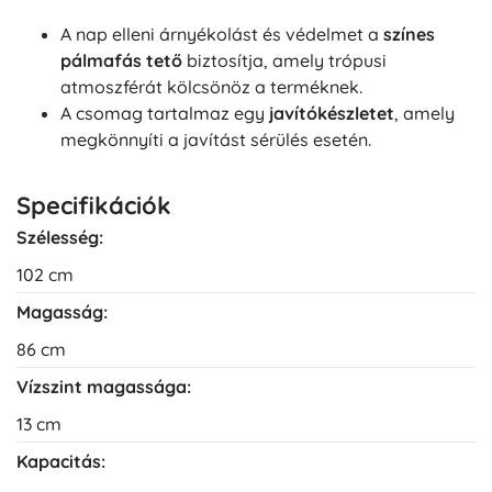
A nap elleni árnyékolást és védelmet a
színes
pálmafás tető
biztosítja, amely trópusi
atmoszférát kölcsönöz a terméknek.
A csomag tartalmaz egy
javítókészletet
, amely
megkönnyíti a javítást sérülés esetén.
Specifikációk
Szélesség:
102 cm
Magasság:
86 cm
Vízszint magassága:
13 cm
Kapacitás: