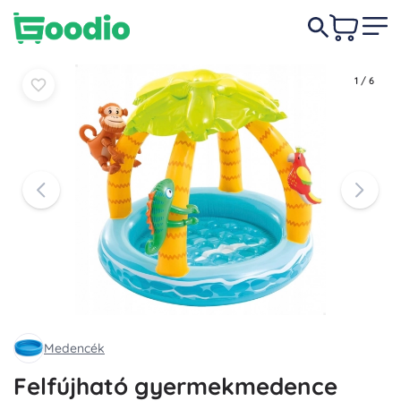
7 550 Ft
Kosárba
Kosárba
1
/
6
Medencék
Felfújható gyermekmedence