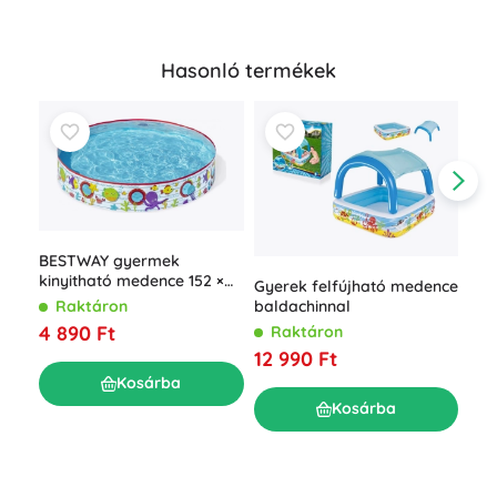
Hasonló termékek
BESTWAY gyermek
kinyitható medence 152 ×
Gyerek felfújható medence
25 cm
baldachinnal
Raktáron
4 890 Ft
Raktáron
Bes
kád
12 990 Ft
BAB
R
Kosárba
cm)
4 7
Kosárba