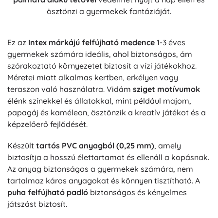
ösztönzi a gyermekek fantáziáját.
Ez az
Intex márkájú felfújható medence
1-3 éves
gyermekek számára ideális, ahol biztonságos, ám
szórakoztató környezetet biztosít a vízi játékokhoz.
Méretei miatt alkalmas kertben, erkélyen vagy
teraszon való használatra. Vidám
sziget motívumok
élénk színekkel és állatokkal, mint például majom,
papagáj és kaméleon, ösztönzik a kreatív játékot és a
képzelőerő fejlődését.
Készült
tartós PVC anyagból (0,25 mm)
, amely
biztosítja a hosszú élettartamot és ellenáll a kopásnak.
Az anyag biztonságos a gyermekek számára, nem
tartalmaz káros anyagokat és könnyen tisztítható. A
puha felfújható padló
biztonságos és kényelmes
játszást biztosít.