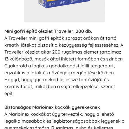
Mini gofri építőkészlet Traveller, 200 db.
A Traveller mini gofri építők sorozat órákon át tartó
kreatív játékot biztosít a kézügyesség fejlesztéséhez. A
Traveller készlet akár 200 rugalmas elemet tartalmaz
13 különböző, mesék által ihletett formában és színben.
Gyakorold a logikus gondolkodást idilli tengerpart,
egzotikus állatok és növények megépítése közben.
Hagyd, hogy gyermeked fejlessze fantáziáját és
kreativitását, miközben a saját elképzelései szerint
épít.
Biztonságos Marioinex kockák gyerekeknek
A Marioinex kockákat úgy tervezték, hogy a lehető
legalkalmasabbak és legbiztonságosabbak legyenek a
gyermekek számára. Rugalmas, puha és kellemes