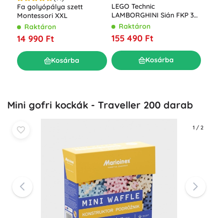
LEGO Technic
Fa golyópálya szett
Bof
LAMBORGHINI Sián FKP 37
Montessori XXL
épí
1:8
Raktáron
Raktáron
R
155 490 Ft
14 990 Ft
28
Kosárba
Kosárba
Mini gofri kockák - Traveller 200 darab
1
/
2