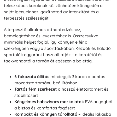
teleszkópos karoknak köszönhetően könnyedén a
saját igényeidhez igazíthatod az intenzitást és a
terpesztés szélességét.
A terpesztő alkalmas otthoni edzéshez,
bemelegítéshez és levezetéshez is. Összecsukva
minimális helyet foglal, így könnyen elfér a
szekrényben vagy a sporttáskában. Kezdők és haladó
sportolók egyaránt használhatják – a karatétól és
taekwondótól a tornán át egészen a balettig.
6 fokozatú állítás
mindegyik 3 karon a pontos
mozgástartomány-beállításhoz
Tartós fém szerkezet
a hosszú élettartamért és
stabilitásért
Kényelmes habszivacs markolatok
EVA anyagból
a biztos és komfortos fogásért
Kompakt és könnyen tárolható
– ideális lakásba