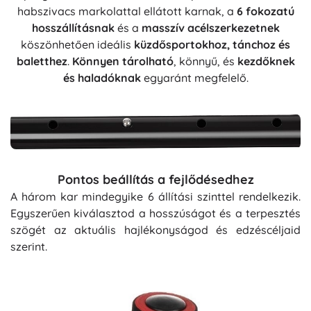
habszivacs markolattal ellátott karnak, a
6 fokozatú
hosszállításnak
és a
masszív acélszerkezetnek
köszönhetően ideális
küzdősportokhoz, tánchoz és
baletthez
.
Könnyen tárolható
, könnyű, és
kezdőknek
és haladóknak
egyaránt megfelelő.
Pontos beállítás a fejlődésedhez
A három kar mindegyike 6 állítási szinttel rendelkezik.
Egyszerűen kiválasztod a hosszúságot és a terpesztés
szögét az aktuális hajlékonyságod és edzéscéljaid
szerint.