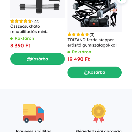
(22)
Összecsukható
rehabilitációs mini
(3)
szobakerékpár Basic LCD
Raktáron
Oko
TRIZAND ferde stepper
kijelzővel
súl
8 390 Ft
erősítő gumiszalagokkal
TR
R
Raktáron
7 8
19 490 Ft
Kosárba
Kosárba
Ingyenes szállítás
Elégedettségi garancia