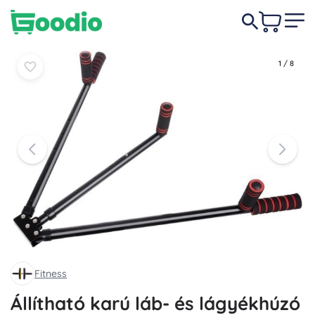
3 340 Ft
Kosárba
Kosárba
1
/
8
Fitness
Állítható karú láb- és lágyékhúzó