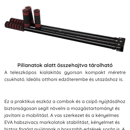
Pillanatok alatt összehajtva tárolható
A teleszkópos kialakítás gyorsan kompakt méretre
csukható. Ideális otthoni edzőterembe és utazáshoz is.
Ez a praktikus eszköz a combok és a csípő nyújtásához
biztonságosan segít növelni a mozgástartományt és
javítani a mobilitást. A vas szerkezet és a kényelmes
EVA habszivacs markolatok stabilitást, kényelmet és
biztos fogást nyújtanak a hosszabb edzések során is. A