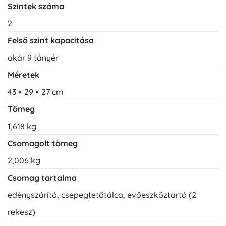
Szintek száma
2
Felső szint kapacitása
akár 9 tányér
Méretek
43 × 29 × 27 cm
Tömeg
1,618 kg
Csomagolt tömeg
2,006 kg
Csomag tartalma
edényszárító, csepegtetőtálca, evőeszköztartó (2
rekesz)