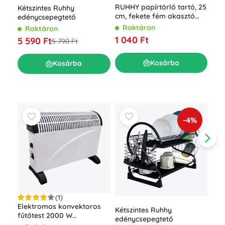
Szá
RUHHY papírtörlő tartó, 25
Kétszintes Ruhhy
gyü
cm, fekete fém akasztó
edénycsepegtető
zöl
fúrás nélkül
R
Raktáron
Raktáron
20
1 040 Ft
5 590 Ft
5 790 Ft
Kosárba
Kosárba
-4%
(1)
Elektromos konvektoros
Fek
Kétszintes Ruhhy
fűtőtest 2000 W
fog
edénycsepegtető
termosztáttal