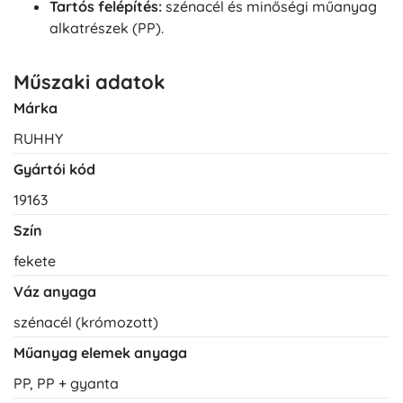
Tartós felépítés:
szénacél és minőségi műanyag
alkatrészek (PP).
Műszaki adatok
Márka
RUHHY
Gyártói kód
19163
Szín
fekete
Váz anyaga
szénacél (krómozott)
Műanyag elemek anyaga
PP, PP + gyanta