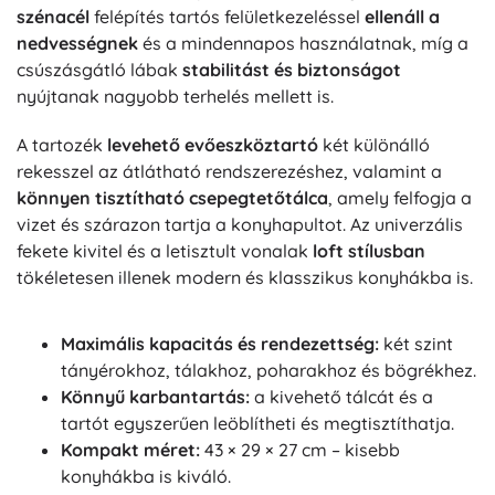
szénacél
felépítés tartós felületkezeléssel
ellenáll a
nedvességnek
és a mindennapos használatnak, míg a
csúszásgátló lábak
stabilitást és biztonságot
nyújtanak nagyobb terhelés mellett is.
A tartozék
levehető evőeszköztartó
két különálló
rekesszel az átlátható rendszerezéshez, valamint a
könnyen tisztítható csepegtetőtálca
, amely felfogja a
vizet és szárazon tartja a konyhapultot. Az univerzális
fekete kivitel és a letisztult vonalak
loft stílusban
tökéletesen illenek modern és klasszikus konyhákba is.
Maximális kapacitás és rendezettség:
két szint
tányérokhoz, tálakhoz, poharakhoz és bögrékhez.
Könnyű karbantartás:
a kivehető tálcát és a
tartót egyszerűen leöblítheti és megtisztíthatja.
Kompakt méret:
43 × 29 × 27 cm – kisebb
konyhákba is kiváló.