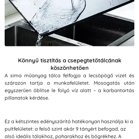
Könnyű tisztítás a csepegtetőtálcának
köszönhetően
A sima műanyag tálca felfogja a lecsöpögő vizet és
szárazon tartja a munkafelületet. Mosogatás után
egyszerűen öblítse le folyó víz alatt – a karbantartás
pillanatok kérdése.
Ez a kétszintes edényszárító hatékonyan használja ki a
pultfelületet: a felső szint akár 9 tányért befogad, az
alsó ideális tálakhoz, poharakhoz és bögrékhez. A