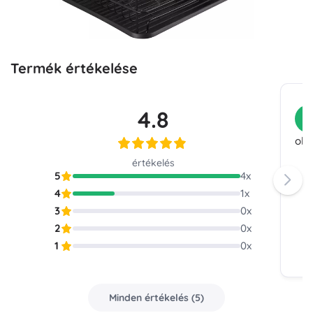
Termék értékelése
4.8
V
oké
értékelés
5
4
x
4
1
x
3
0
x
2
0
x
1
0
x
Minden értékelés
(
5
)