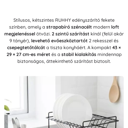
Stílusos, kétszintes RUHHY edényszárító fekete
színben, amely a
strapabíró szénacélt
modern
loft
megjelenéssel
ötvözi.
2 szintű szárítást
kínál (felül akár
9 tányér),
levehető evőeszköztartót
2 rekesszel és
csepegtetőtálcát
a tiszta konyháért. A kompakt
43 ×
29 × 27 cm-es méret
és a
stabil kialakítás
mindennap
biztonságos, áttekinthető szárítást biztosít.