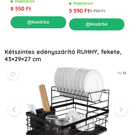
19 
Raktáron
R
Raktáron
8 550 Ft
5 3
5 590 Ft
5 790 Ft
Kosárba
Kosárba
Kétszintes edényszárító RUHHY, fekete,
43×29×27 cm
1
/
12