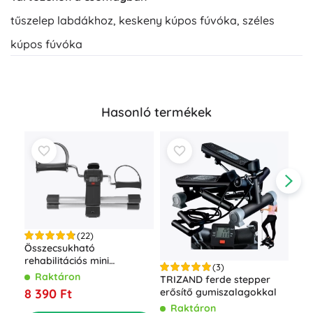
tűszelep labdákhoz, keskeny kúpos fúvóka, széles
kúpos fúvóka
Hasonló termékek
(22)
Összecsukható
rehabilitációs mini
(3)
szobakerékpár Basic LCD
Raktáron
Oko
TRIZAND ferde stepper
kijelzővel
súl
8 390 Ft
erősítő gumiszalagokkal
TR
R
Raktáron