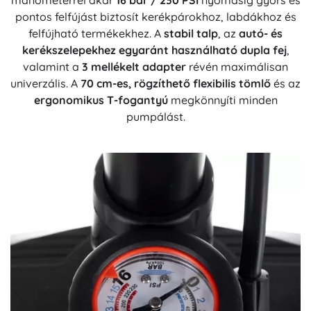
manométerrel akár
16 bar / 230 PSI
nyomásig gyors és
pontos felfújást biztosít kerékpárokhoz, labdákhoz és
felfújható termékekhez. A
stabil talp
, az
autó- és
kerékszelepekhez egyaránt használható dupla fej
,
valamint a
3 mellékelt adapter
révén maximálisan
univerzális. A
70 cm-es, rögzíthető flexibilis tömlő
és az
ergonomikus T-fogantyú
megkönnyíti minden
pumpálást.