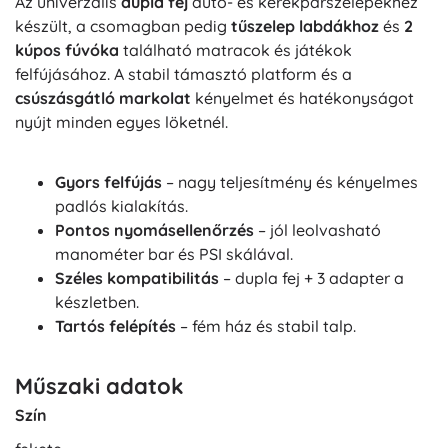
Az univerzális
dupla fej
autó- és kerékpárszelepekhez
készült, a csomagban pedig
tűszelep labdákhoz
és
2
kúpos fúvóka
található matracok és játékok
felfújásához. A stabil támasztó platform és a
csúszásgátló markolat
kényelmet és hatékonyságot
nyújt minden egyes löketnél.
Gyors felfújás
– nagy teljesítmény és kényelmes
padlós kialakítás.
Pontos nyomásellenőrzés
– jól leolvasható
manométer bar és PSI skálával.
Széles kompatibilitás
– dupla fej + 3 adapter a
készletben.
Tartós felépítés
– fém ház és stabil talp.
Műszaki adatok
Szín