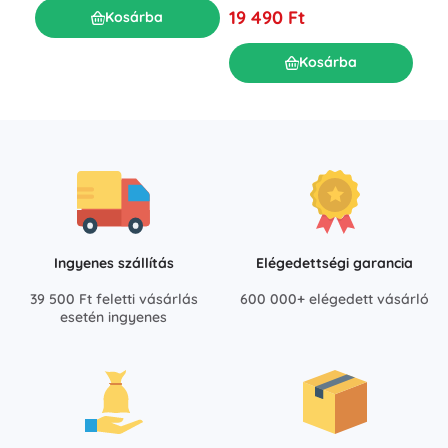
7 8
19 490 Ft
Kosárba
Kosárba
Ingyenes szállítás
Elégedettségi garancia
39 500 Ft feletti vásárlás
600 000+ elégedett vásárló
esetén ingyenes