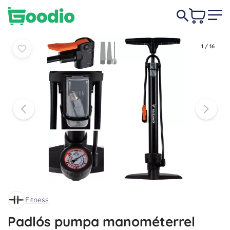
3 490 Ft
Kosárba
Kosárba
1
/
16
Fitness
Padlós pumpa manométerrel