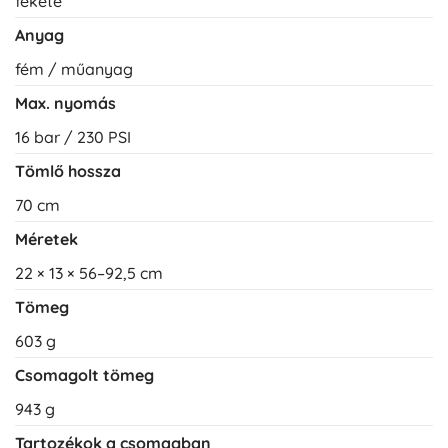
fekete
Anyag
fém / műanyag
Max. nyomás
16 bar / 230 PSI
Tömlő hossza
70 cm
Méretek
22 × 13 × 56–92,5 cm
Tömeg
603 g
Csomagolt tömeg
943 g
Tartozékok a csomagban