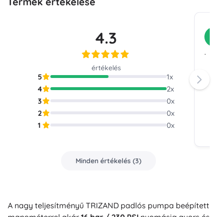
Termék értékelése
4.3
V
.
értékelés
5
1
x
4
2
x
3
0
x
2
0
x
1
0
x
Minden értékelés
(
3
)
A nagy teljesítményű TRIZAND padlós pumpa beépített