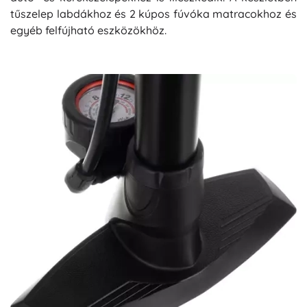
tűszelep labdákhoz és 2 kúpos fúvóka matracokhoz és
egyéb felfújható eszközökhöz.