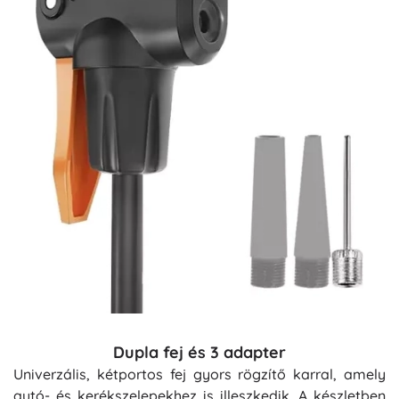
Dupla fej és 3 adapter
Univerzális, kétportos fej gyors rögzítő karral, amely
autó- és kerékszelepekhez is illeszkedik. A készletben