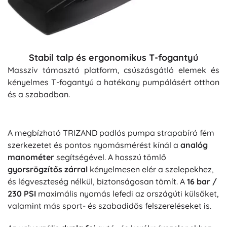
Stabil talp és ergonomikus T-fogantyú
Masszív támasztó platform, csúszásgátló elemek és
kényelmes T-fogantyú a hatékony pumpálásért otthon
és a szabadban.
A megbízható TRIZAND padlós pumpa strapabíró fém
szerkezetet és pontos nyomásmérést kínál a
analóg
manométer
segítségével. A hosszú tömlő
gyorsrögzítős zárral
kényelmesen elér a szelepekhez,
és légveszteség nélkül, biztonságosan tömít. A
16 bar /
230 PSI
maximális nyomás lefedi az országúti külsőket,
valamint más sport- és szabadidős felszereléseket is.