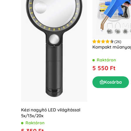
Irodaszerek
Rajzolás és írás
Kerti világítás
Rendszerezés
Bútor
Fa oktatójátékok
Építőkészletek és kirakók
Motorikus játékok
(26)
Kompakt műanya
Montessori játékok
Didaktikai játékok
Mosókonyha
Raktáron
Játékok és fejtörők
Ruhaszárítás és teregetés
5 550 Ft
Vasalás
Szennyestartók
Játékok a legkisebbeknek
Kosárba
Mosógép-kiegészítők
Állatkák
Kézi nagyító LED világítással
5x/13x/20x
Raktáron
5 350 Ft