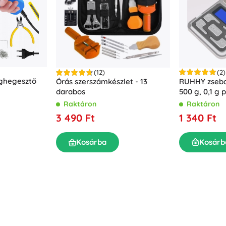
Felszerelés a legkisebbeknek
Zene
Grillezés
Dekorációk
Biztonság
Iskola
Rendezés
Éjszakai világítás
(2)
(12)
ghegesztő
RUHHY zsebdi
Órás szerszámkészlet - 13
500 g, 0,1 g
darabos
Raktáron
Raktáron
1 340 Ft
3 490 Ft
Party
Kosárb
Kosárba
Vízijátékok