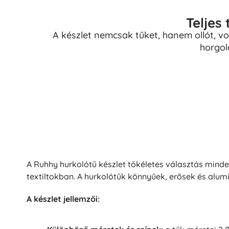
Teljes
A készlet nemcsak tűket, hanem ollót, v
horgol
A Ruhhy hurkolótű készlet tökéletes választás min
textiltokban. A hurkolótűk könnyűek, erősek és alum
A készlet jellemzői: