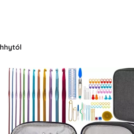
hhytól