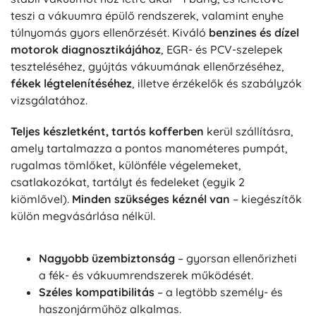
teszi a vákuumra épülő rendszerek, valamint enyhe
túlnyomás gyors ellenőrzését. Kiváló
benzines és dízel
motorok diagnosztikájához
, EGR- és PCV-szelepek
teszteléséhez, gyújtás vákuumának ellenőrzéséhez,
fékek légtelenítéséhez
, illetve érzékelők és szabályzók
vizsgálatához.
Teljes készletként, tartós kofferben
kerül szállításra,
amely tartalmazza a pontos manométeres pumpát,
rugalmas tömlőket, különféle végelemeket,
csatlakozókat, tartályt és fedeleket (egyik 2
kiömlővel).
Minden szükséges kéznél van
– kiegészítők
külön megvásárlása nélkül.
Nagyobb üzembiztonság
– gyorsan ellenőrizheti
a fék- és vákuumrendszerek működését.
Széles kompatibilitás
– a legtöbb személy- és
haszonjárműhöz alkalmas.