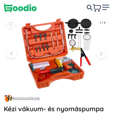
4 990 Ft
Kosárba
Kosárba
1
/
9
Barkácsolóknak
Kézi vákuum- és nyomáspumpa