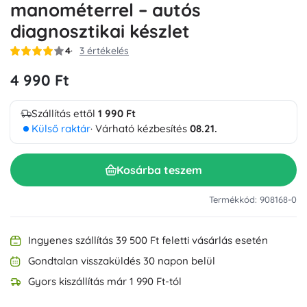
manométerrel – autós
diagnosztikai készlet
4
3 értékelés
4 990 Ft
Szállítás ettől
1 990 Ft
Külső raktár
· Várható kézbesítés
08.21.
Kosárba teszem
Termékkód: 908168-0
Ingyenes szállítás 39 500 Ft feletti vásárlás esetén
Gondtalan visszaküldés 30 napon belül
Gyors kiszállítás már 1 990 Ft-tól