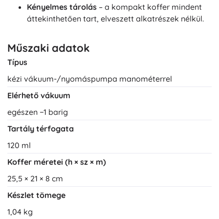
Kényelmes tárolás
– a kompakt koffer mindent
áttekinthetően tart, elveszett alkatrészek nélkül.
Műszaki adatok
Típus
kézi vákuum-/nyomáspumpa manométerrel
Elérhető vákuum
egészen −1 barig
Tartály térfogata
120 ml
Koffer méretei (h × sz × m)
25,5 × 21 × 8 cm
Készlet tömege
1,04 kg