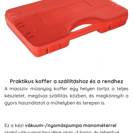
Praktikus koffer a szállításhoz és a rendhez
A masszív műanyag koffer egy helyen tartja a teljes
készletet, megóvja szállítás közben, és megkönnyíti a
gyors használatot a műhelyben és terepen is.
Ez a kézi
vákuum-/nyomáspumpa manométerrel
stabil vákuumot hoz létre akár −1 barig, és lehetővé