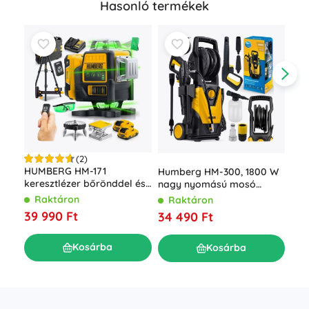
Hasonló termékek
(2)
Akk
HUMBERG HM-171
Humberg HM-300, 1800 W
LED
keresztlézer bőrönddel és
nagy nyomású mosó
akk
állvánnyal, 4D 16 vonal,
feltekerhető tömlővel, 230
R
Raktáron
Raktáron
tar
zöld sugár
bar
7 0
39 990 Ft
34 490 Ft
Kosárba
Kosárba