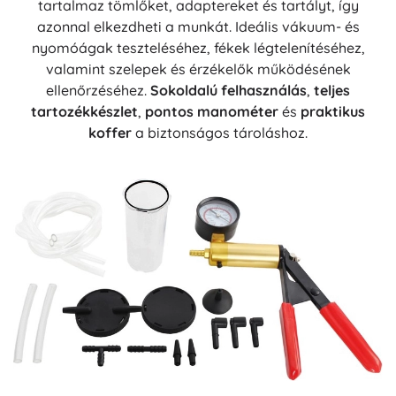
tartalmaz tömlőket, adaptereket és tartályt, így
azonnal elkezdheti a munkát. Ideális vákuum- és
nyomóágak teszteléséhez, fékek légtelenítéséhez,
valamint szelepek és érzékelők működésének
ellenőrzéséhez.
Sokoldalú felhasználás
,
teljes
tartozékkészlet
,
pontos manométer
és
praktikus
koffer
a biztonságos tároláshoz.