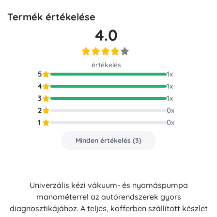
Termék értékelése
4.0
értékelés
5
1
x
4
1
x
3
1
x
2
0
x
1
0
x
Minden értékelés
(
3
)
Univerzális kézi vákuum- és nyomáspumpa
manométerrel az autórendszerek gyors
diagnosztikájához. A teljes, kofferben szállított készlet