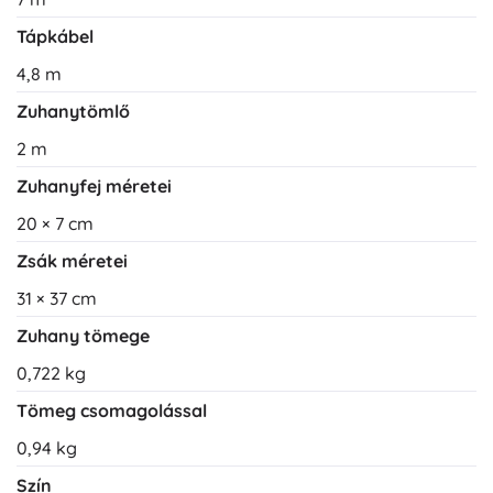
Tápkábel
4,8 m
Zuhanytömlő
2 m
Zuhanyfej méretei
20 × 7 cm
Zsák méretei
31 × 37 cm
Zuhany tömege
0,722 kg
Tömeg csomagolással
0,94 kg
Szín