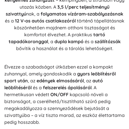
kényelmes zuhanyzást
– kempingben, a strandon vagy
utazás közben. A
3,5 l/perc teljesítményű
szivattyú
nak, a
folyamatos vízáram-szabályozásnak
és a
12 V-os autós csatlakozóról
történő tápellátásnak
köszönhetően majdnem otthoni tisztaságot és
komfortot élvezhet. A praktikus
tartó
tapadókoronggal
, a
dupla kampó
és a
szállítózsák
bővítik a használat és a tárolás lehetőségeit.
Élvezze a szabadságot útközben ezzel a kompakt
zuhannyal, amely gondoskodik a
gyors leöblítésről
sport után
, az
edények elmosásáról
, az
autó
leöblítéséről
és a
felszerelés ápolásáról
. A
hermetikusan védett
ON/OFF
kapcsoló növeli a
biztonságot, a cserélhető/tisztítható szűrő pedig
megakadályozza a szennyeződések bejutását a
szivattyúba – a víz tiszta marad, az eszköz élettartama
pedig hosszabb.