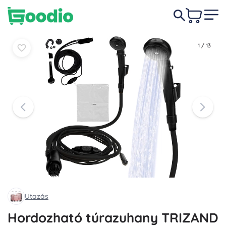
6 250 Ft
Kosárba
Kosárba
1
/
13
Utazás
Hordozható túrazuhany TRIZAND