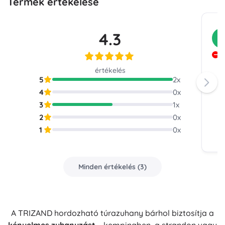
Termék értékelése
4.3
V
R
értékelés
5
2
x
4
0
x
3
1
x
2
0
x
1
0
x
Minden értékelés
(
3
)
A TRIZAND hordozható túrazuhany bárhol biztosítja a