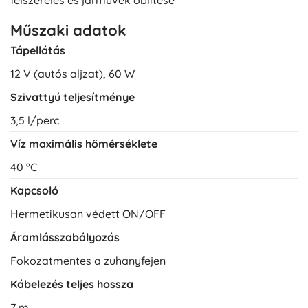
felszerelés és járművek öblítése
Műszaki adatok
Tápellátás
12 V (autós aljzat), 60 W
Szivattyú teljesítménye
3,5 l/perc
Víz maximális hőmérséklete
40 °C
Kapcsoló
Hermetikusan védett ON/OFF
Áramlásszabályozás
Fokozatmentes a zuhanyfejen
Kábelezés teljes hossza
7 m