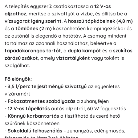
A telepítés egyszerű: csatlakoztassa a
12 V-os
aljzathoz
, merítse a szivattyút a vízbe, és állítsa be a
vízsugarat igény szerint
. A
hosszú tápkábelnek (4,8 m)
és a
tömlőnek (2 m)
köszönhetően kempingezéskor és
az autónál is elegendő a hatótáv. A csomag mindent
tartalmaz az azonnali használathoz, beleértve a
tapadókorongos tartót
, a
dupla kampót
és a
szűkítős
zárású zsákot
, amely
víztartályként
vagy toként is
szolgálhat.
Fő előnyök:
-
3,5 l/perc teljesítményű szivattyú
az egyenletes
vízáramért
-
Fokozatmentes szabályozás
a zuhanyfejen
-
12 V-os tápellátás
autós aljzatról, 60 W fogyasztás
-
Könnyű karbantartás
a tisztítható és cserélhető
szűrőnek köszönhetően
-
Sokoldalú felhasználás
– zuhanyzás, edénymosás,