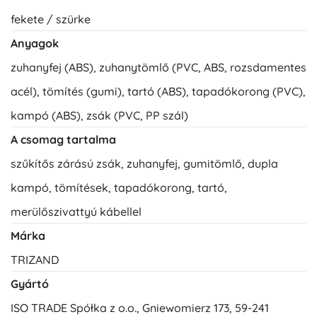
fekete / szürke
Anyagok
zuhanyfej (ABS), zuhanytömlő (PVC, ABS, rozsdamentes
acél), tömítés (gumi), tartó (ABS), tapadókorong (PVC),
kampó (ABS), zsák (PVC, PP szál)
A csomag tartalma
szűkítős zárású zsák, zuhanyfej, gumitömlő, dupla
kampó, tömítések, tapadókorong, tartó,
merülőszivattyú kábellel
Márka
TRIZAND
Gyártó
ISO TRADE Spółka z o.o., Gniewomierz 173, 59-241