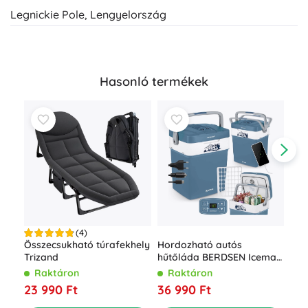
Legnickie Pole, Lengyelország
Hasonló termékek
(4)
Hordozható autós
Összecsukható túrafekhely
Fel
hűtőláda BERDSEN Icemax
Trizand
ágy
29 l ECO móddal – kék
beé
Raktáron
Raktáron
R
pum
36 990 Ft
23 990 Ft
16 