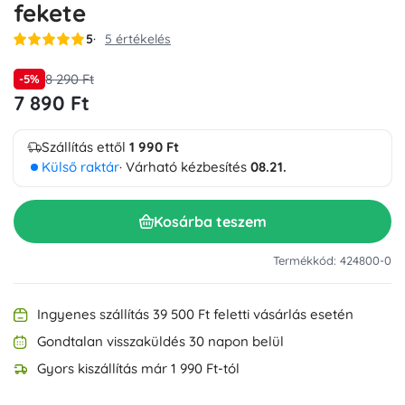
fekete
5
5 értékelés
8 290 Ft
-5%
7 890 Ft
Szállítás ettől
1 990 Ft
Külső raktár
· Várható kézbesítés
08.21.
Kosárba teszem
Termékkód: 424800-0
Ingyenes szállítás 39 500 Ft feletti vásárlás esetén
Gondtalan visszaküldés 30 napon belül
Gyors kiszállítás már 1 990 Ft-tól