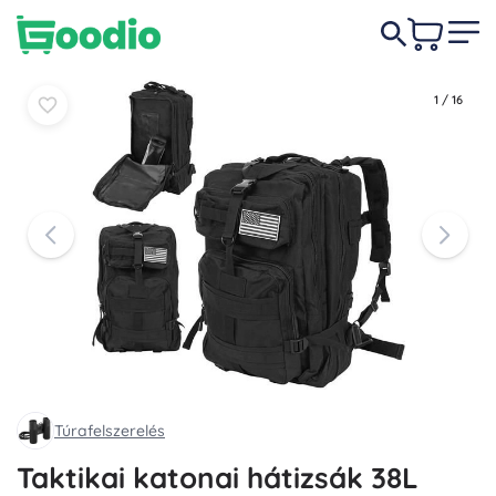
8 290 Ft
-5%
Kosárba
Kosárba
7 890 Ft
1
/
16
Túrafelszerelés
Taktikai katonai hátizsák 38L