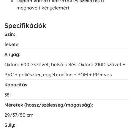
Duplán varrott varratok
és
szellőzés
a
megnövelt kényelemért.
Specifikációk
Szín:
fekete
Anyag:
Oxford 600D szövet, belső bélés: Oxford 210D szövet +
PVC + poliészter, egyéb: nejlon + POM + PP + vas
Kapacitás:
38l
Méretek (hossz/szélesség/magasság):
29/37/50 cm
Súly: