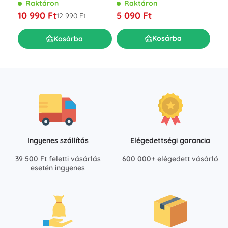
ponyvával 260x140 cm
R
Raktáron
Raktáron
9 7
5 090 Ft
10 990 Ft
12 990 Ft
Kosárba
Kosárba
Ingyenes szállítás
Elégedettségi garancia
39 500 Ft feletti vásárlás
600 000+ elégedett vásárló
esetén ingyenes