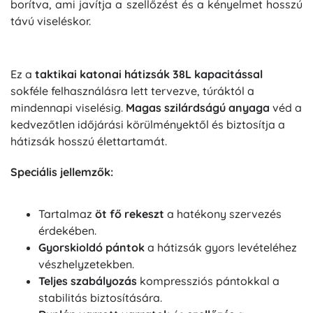
borítva, ami javítja a szellőzést és a kényelmet hosszú
távú viseléskor.
Ez a
taktikai katonai hátizsák 38L kapacitással
sokféle felhasználásra lett tervezve, túráktól a
mindennapi viselésig.
Magas szilárdságú anyaga
véd a
kedvezőtlen időjárási körülményektől és biztosítja a
hátizsák hosszú élettartamát.
Speciális jellemzők:
Tartalmaz
öt fő rekeszt
a hatékony szervezés
érdekében.
Gyorskioldó pántok
a hátizsák gyors levételéhez
vészhelyzetekben.
Teljes szabályozás
kompressziós pántokkal a
stabilitás biztosítására.