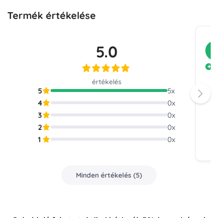
Termék értékelése
5.0
V
J
értékelés
5
5
x
4
0
x
3
0
x
2
0
x
1
0
x
Minden értékelés
(
5
)