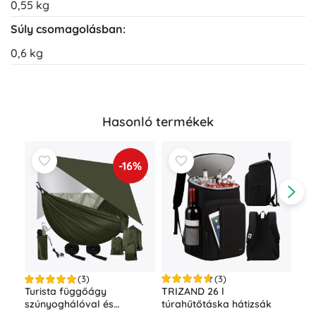
0,55 kg
Súly csomagolásban:
0,6 kg
Hasonló termékek
-16%
(3)
(3)
Nag
TRIZAND 26 l
Turista függőágy
túrahűtőtáska hátizsák
szúnyoghálóval és