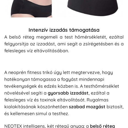
Intenzív izzadás támogatása
A belső réteg megemeli a test hőmérsékletét, ezáltal
felgyorsítja az izzadást, ami segít a zsírégetésben és a
felesleges víz eltávolításában.
A neoprén fitness trikó úgy lett megtervezve, hogy
hatékonyan támogassa a fogyást mindennapi
tevékenységek és edzés közben is. A testhőmérséklet
növelésével segíti a
gyorsabb izzadást
, ezáltal a
felesleges víz és toxinok eltávolítását. Rugalmas
kialakításának köszönhetően
szabad mozgást
biztosít,
és kellemesen simul a testhez.
NEOTEX intelligens, két rétegű anyag: a
belső réteg