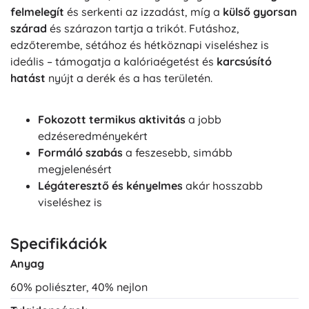
felmelegít
és serkenti az izzadást, míg a
külső gyorsan
szárad
és szárazon tartja a trikót. Futáshoz,
edzőterembe, sétához és hétköznapi viseléshez is
ideális – támogatja a kalóriaégetést és
karcsúsító
hatást
nyújt a derék és a has területén.
Fokozott termikus aktivitás
a jobb
edzéseredményekért
Formáló szabás
a feszesebb, simább
megjelenésért
Légáteresztő és kényelmes
akár hosszabb
viseléshez is
Specifikációk
Anyag
60% poliészter, 40% nejlon