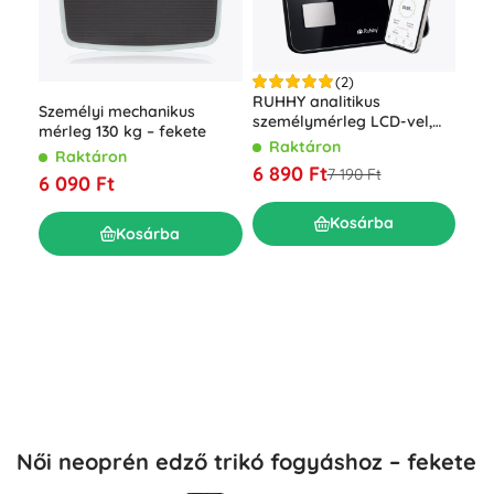
(2)
RUH
RUHHY analitikus
Személyi mechanikus
sze
személymérleg LCD-vel,
mérleg 130 kg – fekete
BMI
BIA elemzéssel és
R
Raktáron
Raktáron
kg 
Bluetooth-szal, fekete
7 7
6 890 Ft
7 190 Ft
6 090 Ft
Kosárba
Kosárba
Női neoprén edző trikó fogyáshoz – fekete