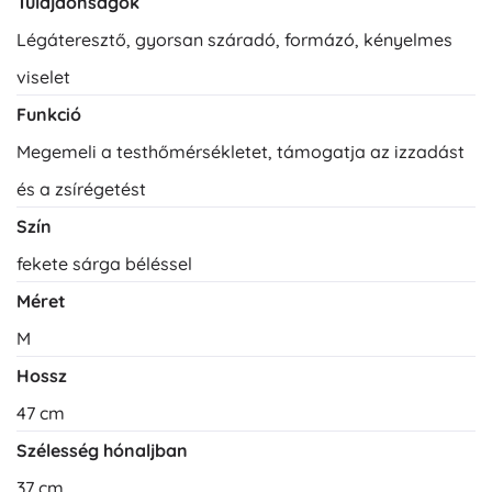
Tulajdonságok
Légáteresztő, gyorsan száradó, formázó, kényelmes
viselet
Funkció
Megemeli a testhőmérsékletet, támogatja az izzadást
és a zsírégetést
Szín
fekete sárga béléssel
Méret
M
Hossz
47 cm
Szélesség hónaljban
37 cm