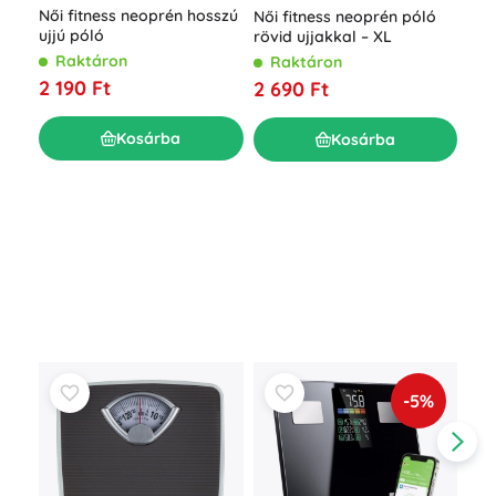
Női fitness neoprén hosszú
Női fitness neoprén póló
ujjú póló
rövid ujjakkal – XL
Raktáron
Raktáron
2 190 Ft
2 690 Ft
Kosárba
Kosárba
Női
ala
R
1 9
-5%