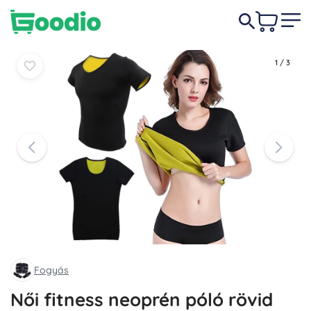
2 790 Ft
-4%
Kosárba
Kosárba
2 690 Ft
1
/
3
Fogyás
Női fitness neoprén póló rövid