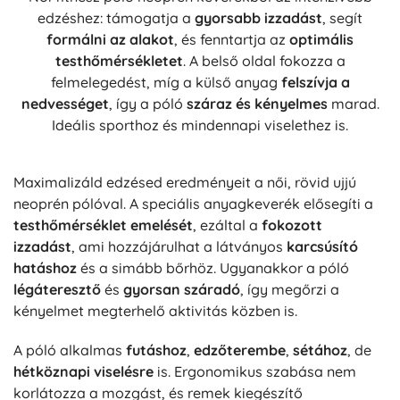
edzéshez: támogatja a
gyorsabb izzadást
, segít
formálni az alakot
, és fenntartja az
optimális
testhőmérsékletet
. A belső oldal fokozza a
felmelegedést, míg a külső anyag
felszívja a
nedvességet
, így a póló
száraz és kényelmes
marad.
Ideális sporthoz és mindennapi viselethez is.
Maximalizáld edzésed eredményeit a női, rövid ujjú
neoprén pólóval. A speciális anyagkeverék elősegíti a
testhőmérséklet emelését
, ezáltal a
fokozott
izzadást
, ami hozzájárulhat a látványos
karcsúsító
hatáshoz
és a simább bőrhöz. Ugyanakkor a póló
légáteresztő
és
gyorsan száradó
, így megőrzi a
kényelmet megterhelő aktivitás közben is.
A póló alkalmas
futáshoz
,
edzőterembe
,
sétához
, de
hétköznapi viselésre
is. Ergonomikus szabása nem
korlátozza a mozgást, és remek kiegészítő