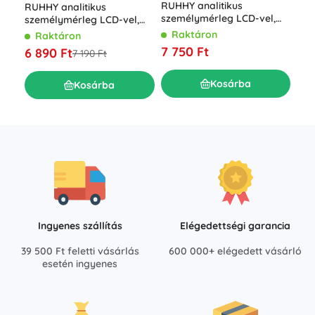
RUHHY analitikus
Sze
RUHHY analitikus
személymérleg LCD-vel,
mér
személymérleg LCD-vel,
BMI-mérés, 10 profil, 225
BIA elemzéssel és
Raktáron
R
Raktáron
kg terhelhetőség
Bluetooth-szal, fekete
7 750 Ft
6 0
6 890 Ft
7 190 Ft
Kosárba
Kosárba
Ingyenes szállítás
Elégedettségi garancia
39 500 Ft feletti vásárlás
600 000+ elégedett vásárló
esetén ingyenes