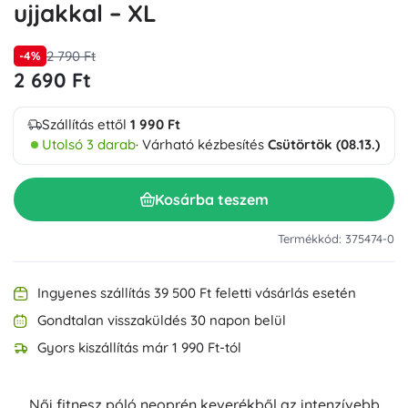
ujjakkal – XL
2 790 Ft
-4%
2 690 Ft
Szállítás ettől
1 990 Ft
Utolsó 3 darab
· Várható kézbesítés
Csütörtök (08.13.)
Kosárba teszem
Termékkód: 375474-0
Ingyenes szállítás 39 500 Ft feletti vásárlás esetén
Gondtalan visszaküldés 30 napon belül
Gyors kiszállítás már 1 990 Ft-tól
Női fitnesz póló neoprén keverékből az intenzívebb