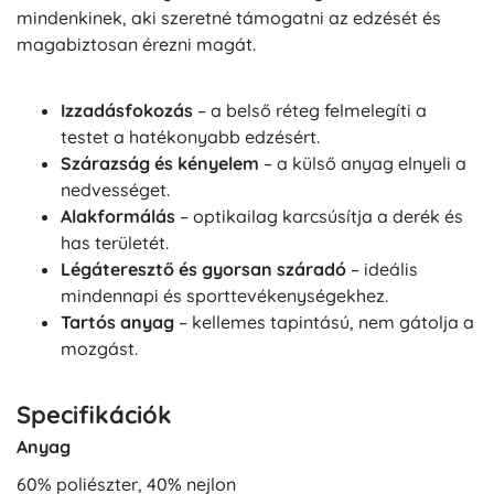
mindenkinek, aki szeretné támogatni az edzését és
magabiztosan érezni magát.
Izzadásfokozás
– a belső réteg felmelegíti a
testet a hatékonyabb edzésért.
Szárazság és kényelem
– a külső anyag elnyeli a
nedvességet.
Alakformálás
– optikailag karcsúsítja a derék és
has területét.
Légáteresztő és gyorsan száradó
– ideális
mindennapi és sporttevékenységekhez.
Tartós anyag
– kellemes tapintású, nem gátolja a
mozgást.
Specifikációk
Anyag
60% poliészter, 40% nejlon