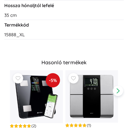
Hossza hónaljtól lefelé
35 cm
Termékkód
15888_XL
Hasonló termékek
-5%
(1)
(2)