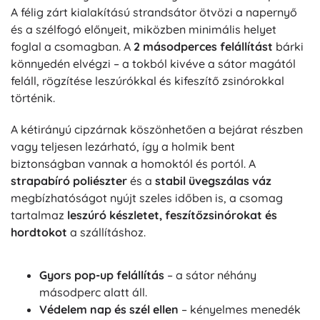
A félig zárt kialakítású strandsátor ötvözi a napernyő
és a szélfogó előnyeit, miközben minimális helyet
foglal a csomagban. A
2 másodperces felállítást
bárki
könnyedén elvégzi – a tokból kivéve a sátor magától
feláll, rögzítése leszúrókkal és kifeszítő zsinórokkal
történik.
A kétirányú cipzárnak köszönhetően a bejárat részben
vagy teljesen lezárható, így a holmik bent
biztonságban vannak a homoktól és portól. A
strapabíró poliészter
és a
stabil üvegszálas váz
megbízhatóságot nyújt szeles időben is, a csomag
tartalmaz
leszúró készletet, feszítőzsinórokat és
hordtokot
a szállításhoz.
Gyors pop-up felállítás
– a sátor néhány
másodperc alatt áll.
Védelem nap és szél ellen
– kényelmes menedék