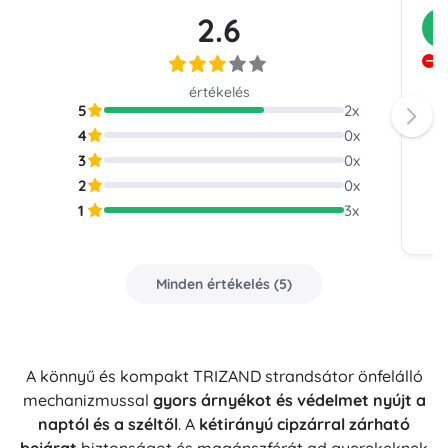
2.6
V
T
értékelés
5
2
x
4
0
x
3
0
x
2
0
x
1
3
x
Minden értékelés
(
5
)
A könnyű és kompakt TRIZAND strandsátor önfelálló
mechanizmussal
gyors árnyékot és védelmet nyújt a
naptól és a széltől
. A
kétirányú cipzárral zárható