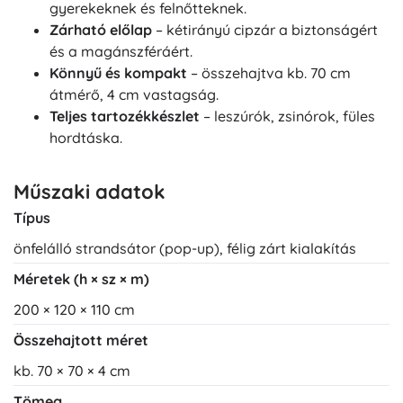
gyerekeknek és felnőtteknek.
Zárható előlap
– kétirányú cipzár a biztonságért
és a magánszféráért.
Könnyű és kompakt
– összehajtva kb. 70 cm
átmérő, 4 cm vastagság.
Teljes tartozékkészlet
– leszúrók, zsinórok, füles
hordtáska.
Műszaki adatok
Típus
önfelálló strandsátor (pop-up), félig zárt kialakítás
Méretek (h × sz × m)
200 × 120 × 110 cm
Összehajtott méret
kb. 70 × 70 × 4 cm
Tömeg