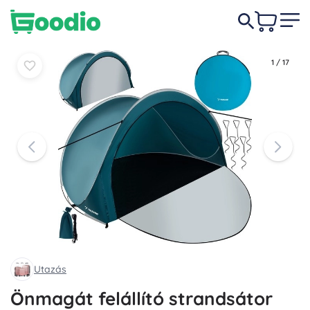
9 350 Ft
Kosárba
Kosárba
1
/
17
Utazás
Önmagát felállító strandsátor