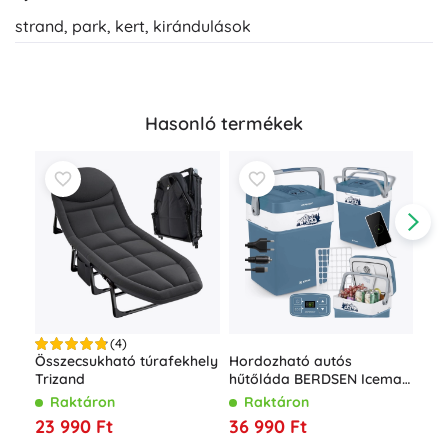
strand, park, kert, kirándulások
Hasonló termékek
(4)
Hordozható autós
Összecsukható túrafekhely
Fel
hűtőláda BERDSEN Icemax
Trizand
ágy
29 l ECO móddal – kék
beé
Raktáron
Raktáron
R
pum
36 990 Ft
23 990 Ft
16 