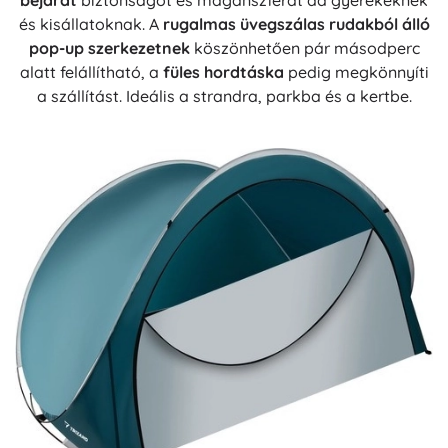
bejárat
biztonságot és magánszférát ad gyerekeknek
és kisállatoknak. A
rugalmas üvegszálas rudakból álló
pop-up szerkezetnek
köszönhetően pár másodperc
alatt felállítható, a
füles hordtáska
pedig megkönnyíti
a szállítást. Ideális a strandra, parkba és a kertbe.